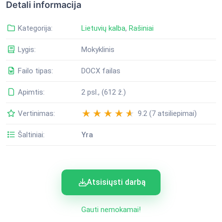
Detali informacija
Kategorija:
Lietuvių kalba
,
Rašiniai
Lygis:
Mokyklinis
Failo tipas:
DOCX failas
Apimtis:
2 psl., (612 ž.)
Vertinimas:
9.2 (7 atsiliepimai)
Šaltiniai:
Yra
Atsisiųsti darbą
Gauti nemokamai!