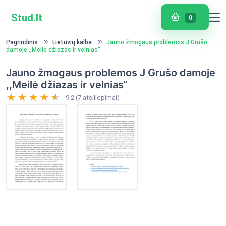
Stud.lt
0
Pagrindinis
Lietuvių kalba
Jauno žmogaus problemos J Grušo
damoje ,,Meilė džiazas ir velnias“
Jauno žmogaus problemos J Grušo damoje
,,Meilė džiazas ir velnias“
9.2 (7 atsiliepimai)