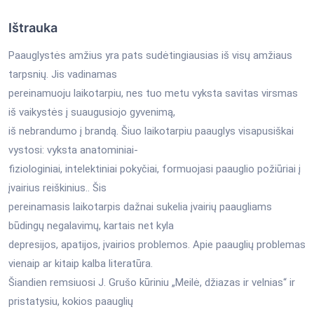
Ištrauka
Paauglystės amžius yra pats sudėtingiausias iš visų amžiaus
tarpsnių. Jis vadinamas
pereinamuoju laikotarpiu, nes tuo metu vyksta savitas virsmas
iš vaikystės į suaugusiojo gyvenimą,
iš nebrandumo į brandą. Šiuo laikotarpiu paauglys visapusiškai
vystosi: vyksta anatominiai-
fiziologiniai, intelektiniai pokyčiai, formuojasi paauglio požiūriai į
įvairius reiškinius.. Šis
pereinamasis laikotarpis dažnai sukelia įvairių paaugliams
būdingų negalavimų, kartais net kyla
depresijos, apatijos, įvairios problemos. Apie paauglių problemas
vienaip ar kitaip kalba literatūra.
Šiandien remsiuosi J. Grušo kūriniu „Meilė, džiazas ir velnias“ ir
pristatysiu, kokios paauglių