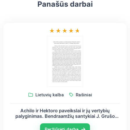
Panašūs darbai
Lietuvių kalba
Rašiniai
Achilo ir Hektoro paveikslai ir jų vertybių
palyginimas. Bendraamžių santykiai J. Grušo
dramoje „Meilė, džiazas ir velnias“ ir V. Goldingo
„Musių valdovas“
Peržiūrėti darbą