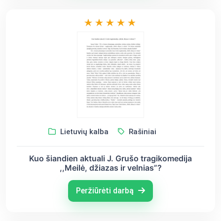
Lietuvių kalba
Rašiniai
Kuo šiandien aktuali J. Grušo tragikomedija
,,Meilė, džiazas ir velnias”?
Peržiūrėti darbą