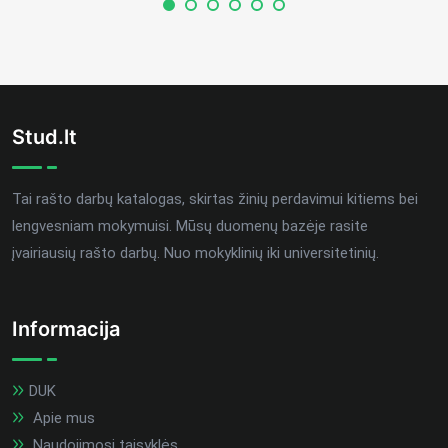
Stud.lt
Tai rašto darbų katalogas, skirtas žinių perdavimui kitiems bei
lengvesniam mokymuisi. Mūsų duomenų bazėje rasite
įvairiausių rašto darbų. Nuo mokyklinių iki universitetinių.
Informacija
DUK
Apie mus
Naudojimosi taisyklės