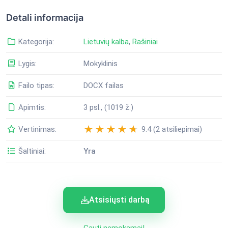
Detali informacija
Kategorija:
Lietuvių kalba
,
Rašiniai
Lygis:
Mokyklinis
Failo tipas:
DOCX failas
Apimtis:
3 psl., (1019 ž.)
Vertinimas:
9.4 (2 atsiliepimai)
Šaltiniai:
Yra
Atsisiųsti darbą
Gauti nemokamai!