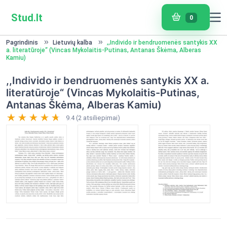
Stud.lt
0
Pagrindinis
Lietuvių kalba
,,Individo ir bendruomenės santykis XX
a. literatūroje“ (Vincas Mykolaitis-Putinas, Antanas Škėma, Alberas
Kamiu)
,,Individo ir bendruomenės santykis XX a.
literatūroje“ (Vincas Mykolaitis-Putinas,
Antanas Škėma, Alberas Kamiu)
9.4 (2 atsiliepimai)