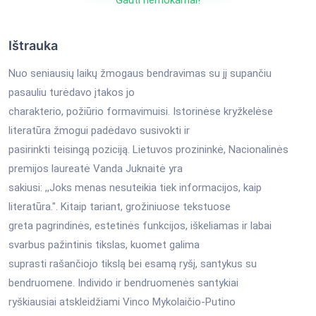
Ištrauka
Nuo seniausių laikų žmogaus bendravimas su jį supančiu
pasauliu turėdavo įtakos jo
charakterio, požiūrio formavimuisi. Istorinėse kryžkelėse
literatūra žmogui padėdavo susivokti ir
pasirinkti teisingą poziciją. Lietuvos prozininkė, Nacionalinės
premijos laureatė Vanda Juknaitė yra
sakiusi: ,,Joks menas nesuteikia tiek informacijos, kaip
literatūra.". Kitaip tariant, grožiniuose tekstuose
greta pagrindinės, estetinės funkcijos, iškeliamas ir labai
svarbus pažintinis tikslas, kuomet galima
suprasti rašančiojo tikslą bei esamą ryšį, santykus su
bendruomene. Individo ir bendruomenės santykiai
ryškiausiai atskleidžiami Vinco Mykolaičio-Putino