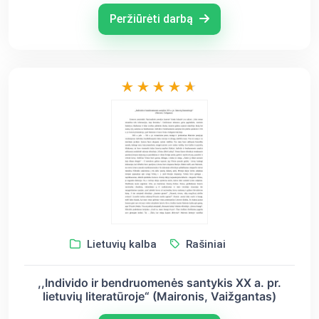
Peržiūrėti darbą
Lietuvių kalba
Rašiniai
,,Individo ir bendruomenės santykis XX a. pr.
lietuvių literatūroje“ (Maironis, Vaižgantas)