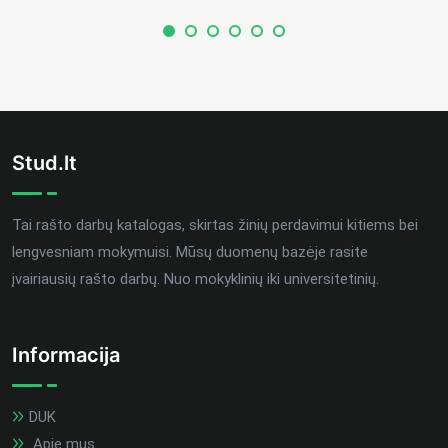
Stud.lt
Tai rašto darbų katalogas, skirtas žinių perdavimui kitiems bei
lengvesniam mokymuisi. Mūsų duomenų bazėje rasite
įvairiausių rašto darbų. Nuo mokyklinių iki universitetinių.
Informacija
DUK
Apie mus