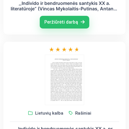
,,Individo ir bendruomenės santykis XX a.
literatūroje“ (Vincas Mykolaitis-Putinas, Antanas
Škėma, Alberas Kamiu)
Peržiūrėti darbą
Lietuvių kalba
Rašiniai
,,Individo ir bendruomenės santykis XX a. pr.