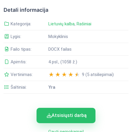
Detali informacija
Kategorija:
Lietuvių kalba
,
Rašiniai
Lygis:
Mokyklinis
Failo tipas:
DOCX failas
Apimtis:
4 psl., (1058 ž.)
Vertinimas:
9 (5 atsiliepimai)
Šaltiniai:
Yra
Atsisiųsti darbą
Gauti nemokamai!