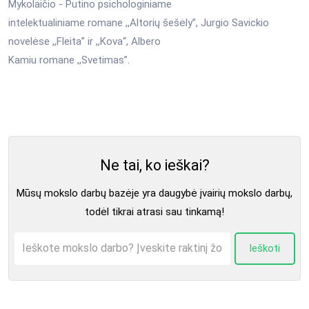
Mykolaičio - Putino psichologiniame
intelektualiniame romane ,,Altorių šešėly”, Jurgio Savickio
novelėse ,,Fleita” ir ,,Kova“, Albero
Kamiu romane ,,Svetimas”.
Ne tai, ko ieškai?
Mūsų mokslo darbų bazėje yra daugybė įvairių mokslo darbų,
todėl tikrai atrasi sau tinkamą!
Ieškoti