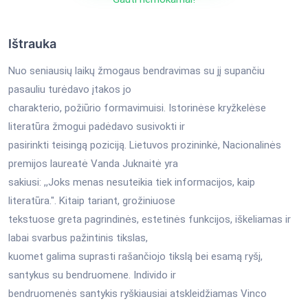
Ištrauka
Nuo seniausių laikų žmogaus bendravimas su jį supančiu
pasauliu turėdavo įtakos jo
charakterio, požiūrio formavimuisi. Istorinėse kryžkelėse
literatūra žmogui padėdavo susivokti ir
pasirinkti teisingą poziciją. Lietuvos prozininkė, Nacionalinės
premijos laureatė Vanda Juknaitė yra
sakiusi: ,,Joks menas nesuteikia tiek informacijos, kaip
literatūra.". Kitaip tariant, grožiniuose
tekstuose greta pagrindinės, estetinės funkcijos, iškeliamas ir
labai svarbus pažintinis tikslas,
kuomet galima suprasti rašančiojo tikslą bei esamą ryšį,
santykus su bendruomene. Individo ir
bendruomenės santykis ryškiausiai atskleidžiamas Vinco