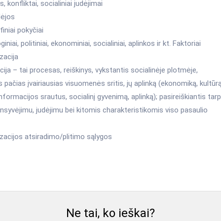
, konfliktai, socialiniai judėjimai
dėjos
iniai pokyčiai
niai, politiniai, ekonominiai, socialiniai, aplinkos ir kt. Faktoriai
izacija
cija – tai procesas, reiškinys, vykstantis socialinėje plotmėje,
 pačias įvairiausias visuomenės sritis, jų aplinką (ekonomiką, kultūrą
 informacijos srautus, socialinį gyvenimą, aplinką); pasireiškiantis tar
ensyvėjimu, judėjimu bei kitomis charakteristikomis viso pasaulio
izacijos atsiradimo/plitimo sąlygos
Ne tai, ko ieškai?