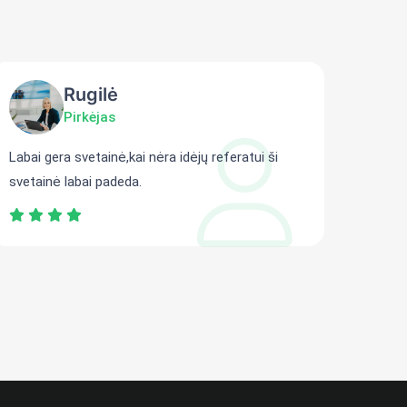
Rugilė
Pirkėjas
Labai gera svetainė,kai nėra idėjų referatui ši
Gali r
svetainė labai padeda.
persit