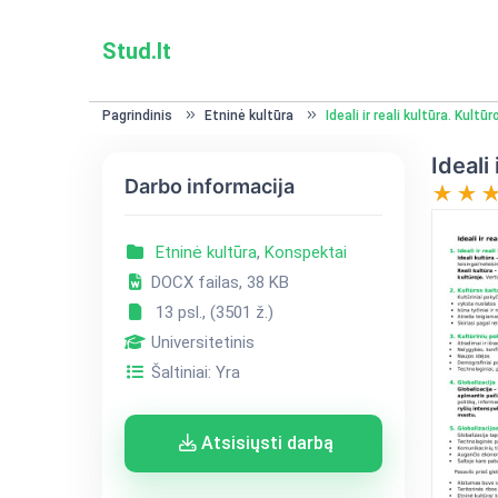
Stud.lt
Pagrindinis
Etninė kultūra
Ideali ir reali kultūra. Kultūr
Ideali 
Darbo informacija
Etninė kultūra
,
Konspektai
DOCX failas, 38 KB
13 psl., (3501 ž.)
Universitetinis
Šaltiniai: Yra
Atsisiųsti darbą