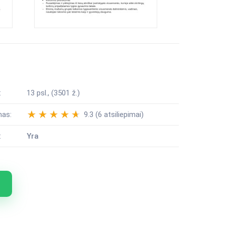
:
13 psl., (3501 ž.)
mas:
9.3 (6 atsiliepimai)
:
Yra