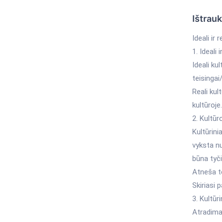
Ištrau
Ideali ir 
1. Ideali 
Ideali ku
teisingai
Reali kul
kultūroje
2. Kultūr
Kultūrinia
vyksta n
būna tyčin
Atneša t
Skiriasi
3. Kultūr
Atradimai