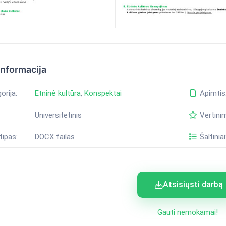
informacija
orija:
Etninė kultūra
,
Konspektai
Apimtis
Universitetinis
Vertini
tipas:
DOCX failas
Šaltiniai
Atsisiųsti darbą
Gauti nemokamai!