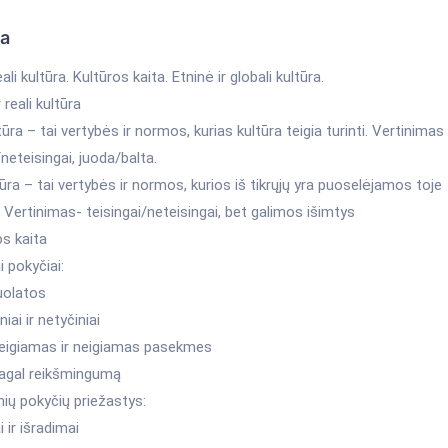
ka
reali kultūra. Kultūros kaita. Etninė ir globali kultūra.
ir reali kultūra
ltūra – tai vertybės ir normos, kurias kultūra teigia turinti. Vertinimas
/neteisingai, juoda/balta.
tūra – tai vertybės ir normos, kurios iš tikrųjų yra puoselėjamos toje
. Vertinimas- teisingai/neteisingai, bet galimos išimtys
os kaita
i pokyčiai:
uolatos
iai ir netyčiniai
eigiamas ir neigiamas pasekmes
 pagal reikšmingumą
inių pokyčių priežastys:
 ir išradimai