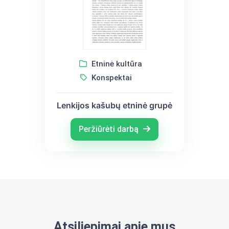
Etninė kultūra
Konspektai
Lenkijos kašubų etninė grupė
Peržiūrėti darbą
Atsiliepimai apie mus