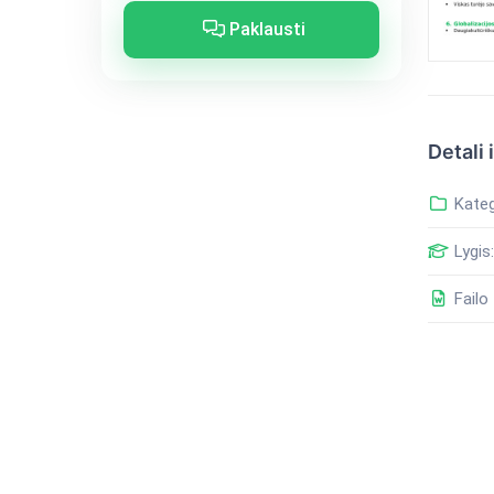
Paklausti
Detali 
Kateg
Lygis:
Failo 