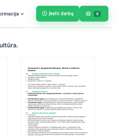
ormacija
Įkelti darbą
0
kultūra.