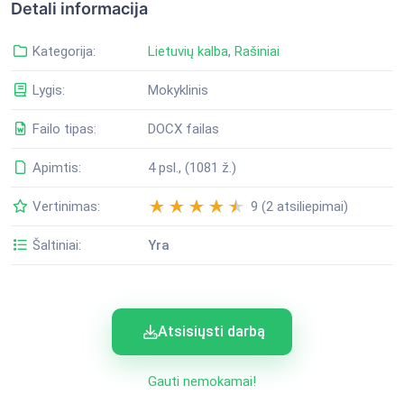
Detali informacija
Kategorija:
Lietuvių kalba
,
Rašiniai
Lygis:
Mokyklinis
Failo tipas:
DOCX failas
Apimtis:
4 psl., (1081 ž.)
Vertinimas:
9 (2 atsiliepimai)
Šaltiniai:
Yra
Atsisiųsti darbą
Gauti nemokamai!