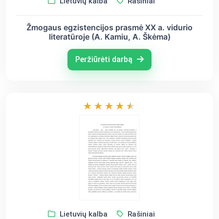
Lietuvių kalba
Rašiniai
Žmogaus egzistencijos prasmė XX a. vidurio
literatūroje (A. Kamiu, A. Škėma)
Peržiūrėti darbą
Lietuvių kalba
Rašiniai