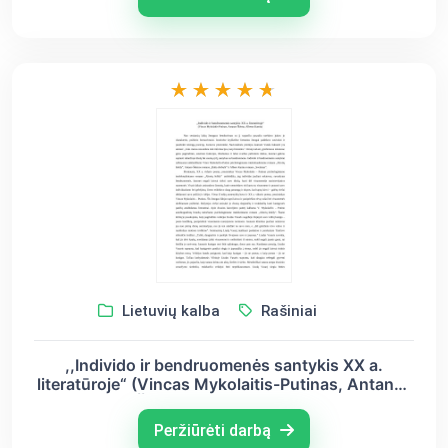
Lietuvių kalba
Rašiniai
,,Individo ir bendruomenės santykis XX a.
literatūroje“ (Vincas Mykolaitis-Putinas, Antanas
Škėma, Alberas Kamiu)
Peržiūrėti darbą