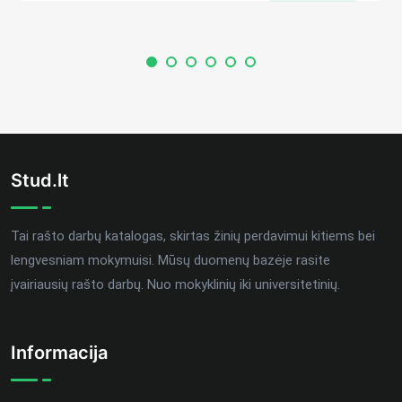
Stud.lt
Tai rašto darbų katalogas, skirtas žinių perdavimui kitiems bei
lengvesniam mokymuisi. Mūsų duomenų bazėje rasite
įvairiausių rašto darbų. Nuo mokyklinių iki universitetinių.
Informacija