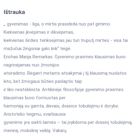
Ištrauka
„..gyvenimas - liga, o mirtis prasideda nuo pat gimimo.
Kiekvienas įkvėpimas ir iškvėpimas,
kiekvienas širdies tvinksėjimas jau turi truputį mirties - visa tai
mažučiai žingsniai galo link“ teigė
Erichas Marija Remarkas. Gyvenimo prasmės klausimas buvo
nagrinėjamas nuo žmonijos
atsiradimo. Bėgant metams atsakymai į šį klausimą nuolatos
kito, bet žmogaus būties paslaptis taip
ir liko neatskleista. Antikinėje filosofijoje gyvenimo prasmės
klausimas buvo formuotas per
harmoniją su gamta, dievais, dvasios tobulėjimu ir dorybe.
Aristotelio teigimu, svarbiausia
gyvenime yra siekti laimės – tai įvykdoma per dvasinį tobulėjimą,
meninę, mokslinę veiklą. Vakarų