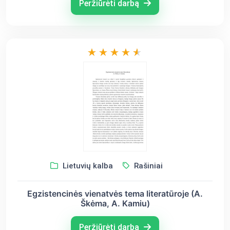
Peržiūrėti darbą
Lietuvių kalba
Rašiniai
Egzistencinės vienatvės tema literatūroje (A.
Škėma, A. Kamiu)
Peržiūrėti darbą