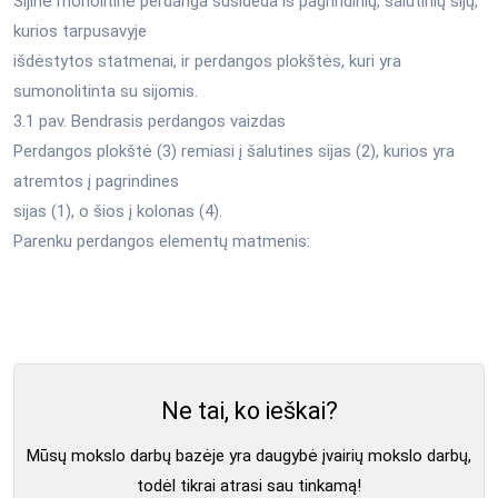
Sijinė monolitinė perdanga susideda iš pagrindinių, šalutinių sijų,
kurios tarpusavyje
išdėstytos statmenai, ir perdangos plokštės, kuri yra
sumonolitinta su sijomis.
3.1 pav. Bendrasis perdangos vaizdas
Perdangos plokštė (3) remiasi į šalutines sijas (2), kurios yra
atremtos į pagrindines
sijas (1), o šios į kolonas (4).
Parenku perdangos elementų matmenis:
Ne tai, ko ieškai?
Mūsų mokslo darbų bazėje yra daugybė įvairių mokslo darbų,
todėl tikrai atrasi sau tinkamą!