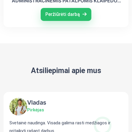
ADMINISTRACINĖMIS PATALPOMIS KLAIPĖDOS
R. LAISTŲ K. STARIŠKĖS G.5. STATYBOS
PROJEKTAS
Peržiūrėti darbą
Atsiliepimai apie mus
Vladas
Pirkėjas
Svetainė naudinga. Visada galima rasti medžiagos ir
pritaikyti rašant darbus.