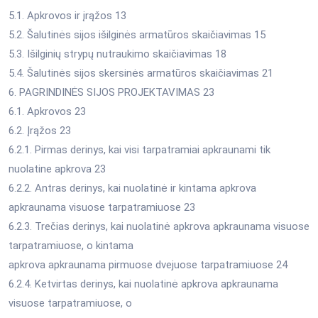
5.1. Apkrovos ir įrąžos 13
5.2. Šalutinės sijos išilginės armatūros skaičiavimas 15
5.3. Išilginių strypų nutraukimo skaičiavimas 18
5.4. Šalutinės sijos skersinės armatūros skaičiavimas 21
6. PAGRINDINĖS SIJOS PROJEKTAVIMAS 23
6.1. Apkrovos 23
6.2. Įrąžos 23
6.2.1. Pirmas derinys, kai visi tarpatramiai apkraunami tik
nuolatine apkrova 23
6.2.2. Antras derinys, kai nuolatinė ir kintama apkrova
apkraunama visuose tarpatramiuose 23
6.2.3. Trečias derinys, kai nuolatinė apkrova apkraunama visuose
tarpatramiuose, o kintama
apkrova apkraunama pirmuose dvejuose tarpatramiuose 24
6.2.4. Ketvirtas derinys, kai nuolatinė apkrova apkraunama
visuose tarpatramiuose, o