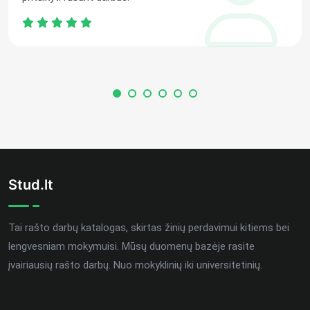
Stud.lt
Tai rašto darbų katalogas, skirtas žinių perdavimui kitiems bei
lengvesniam mokymuisi. Mūsų duomenų bazėje rasite
įvairiausių rašto darbų. Nuo mokyklinių iki universitetinių.