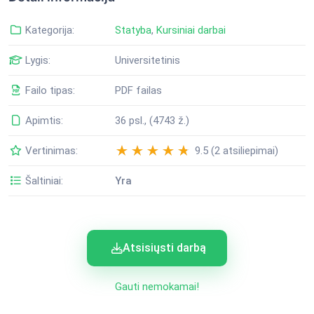
Kategorija:
Statyba
,
Kursiniai darbai
Lygis:
Universitetinis
Failo tipas:
PDF failas
Apimtis:
36 psl., (4743 ž.)
Vertinimas:
9.5 (2 atsiliepimai)
Šaltiniai:
Yra
Atsisiųsti darbą
Gauti nemokamai!