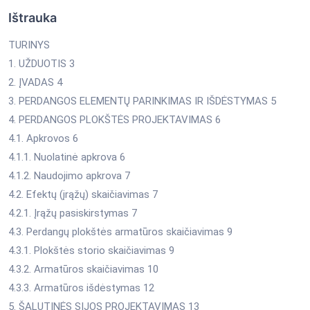
Ištrauka
TURINYS
1. UŽDUOTIS 3
2. ĮVADAS 4
3. PERDANGOS ELEMENTŲ PARINKIMAS IR IŠDĖSTYMAS 5
4. PERDANGOS PLOKŠTĖS PROJEKTAVIMAS 6
4.1. Apkrovos 6
4.1.1. Nuolatinė apkrova 6
4.1.2. Naudojimo apkrova 7
4.2. Efektų (įrąžų) skaičiavimas 7
4.2.1. Įrąžų pasiskirstymas 7
4.3. Perdangų plokštės armatūros skaičiavimas 9
4.3.1. Plokštės storio skaičiavimas 9
4.3.2. Armatūros skaičiavimas 10
4.3.3. Armatūros išdėstymas 12
5. ŠALUTINĖS SIJOS PROJEKTAVIMAS 13