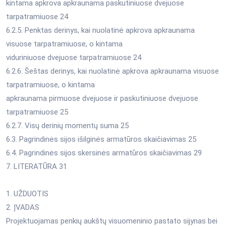
kintama apkrova apkraunama paskutiniuose dvejuose
tarpatramiuose 24
6.2.5. Penktas derinys, kai nuolatinė apkrova apkraunama
visuose tarpatramiuose, o kintama
viduriniuose dvejuose tarpatramiuose 24
6.2.6. Šeštas derinys, kai nuolatinė apkrova apkraunama visuose
tarpatramiuose, o kintama
apkraunama pirmuose dvejuose ir paskutiniuose dvejuose
tarpatramiuose 25
6.2.7. Visų derinių momentų suma 25
6.3. Pagrindinės sijos išilginės armatūros skaičiavimas 25
6.4. Pagrindinės sijos skersinės armatūros skaičiavimas 29
7. LITERATŪRA 31
1. UŽDUOTIS
2. ĮVADAS
Projektuojamas penkių aukštų visuomeninio pastato sijynas bei