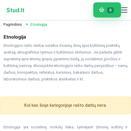
Stud.lt
0
Pagrindinis
Etnologija
Etnologija
Etnologijos rašto darbai suteikia išsamių žinių apie kultūrinių praktikų
analizę, etnografinius tyrimus ir kultūrinius skirtumus. Jie padeda gilinti
supratimą apie etninių grupių gyvenimo būdą, jų socialinius įpročius ir
kultūrinę įvairovę. Atsisiųskite etnologijos rašto darbų pavyzdžius – namų
darbus, konspektus, referatus, kursinius, bakalauro darbus,
laboratorinius darbus, praktikos ataskaitas ir kt.
Kol kas šioje kategorijoje rašto darbų nėra.
Etnologija yra socialinių mokslų šaka, tyrinėjanti žmonių kultūrų ir