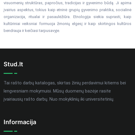
visuomenių struktūras, papročius, tradicijas ir gyvenimo būdą. Ji apima
įvairius aspektus, tokius kaip etninė grupių gyvenimo praktika, socialinė
organizacija, ritualai ir pasaulėžiūra. Etnologija siekia suprasti, kaip
kultūriniai veiksniai formuoja žmonių elgesį ir kaip skirtingos kultūros
bendrauja ir keičiasi tarpusavyje.
Stud.lt
Tai rašto darbų katalogas, skirtas žinių perdavimui kitiems bei
lengvesniam mokymuisi. Mūsų duomenų bazėje rasite
įvairiausių rašto darbų. Nuo mokyklinių iki universitetinių.
Informacija