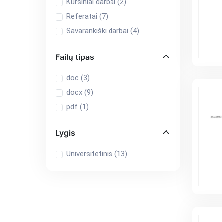
Kursiniai darbai (
2
)
Referatai (
7
)
Savarankiški darbai (
4
)
Failų tipas
doc (
3
)
docx (
9
)
pdf (
1
)
Lygis
Universitetinis (
13
)