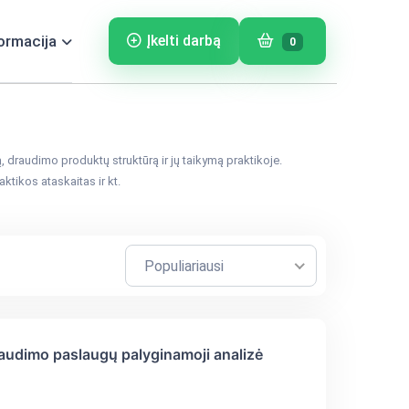
ormacija
Įkelti darbą
0
, draudimo produktų struktūrą ir jų taikymą praktikoje.
tikos ataskaitas ir kt.
Populiariausi
audimo paslaugų palyginamoji analizė