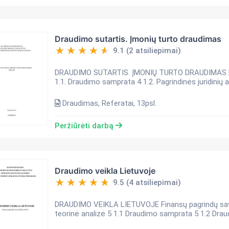
Draudimo sutartis. Įmonių turto draudimas
9.1 (2 atsiliepimai)
DRAUDIMO SUTARTIS. ĮMONIŲ TURTO DRAUDIMAS Ref
1.1. Draudimo samprata 4 1.2. Pagrindinės juridinių 
Draudimas, Referatai, 13psl.
Peržiūrėti darbą
Draudimo veikla Lietuvoje
9.5 (4 atsiliepimai)
DRAUDIMO VEIKLA LIETUVOJE Finansų pagrindų savarankiškas darbas TU
teorinė analizė 5 1.1 Draudimo samprata 5 1.2 Draud