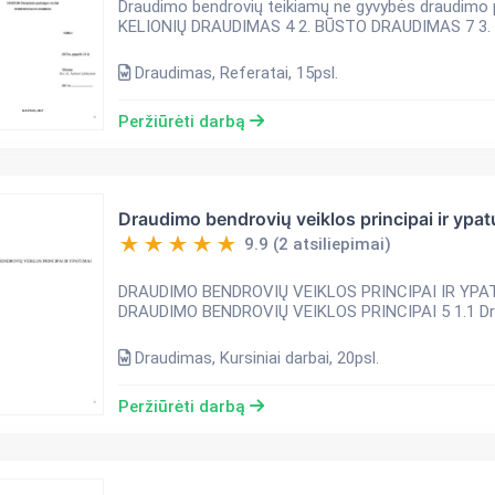
Draudimo bendrovių teikiamų ne gyvybės draudimo paslaugų paly
KELIONI
Draudimas, Referatai, 15psl.
Peržiūrėti darbą
Draudimo bendrovių veiklos principai ir ypa
9.9 (2 atsiliepimai)
DRAUDIMO BENDROVIŲ VEIKLOS PRINCIPAI IR YPATUMAI TURINYS SANTRAUKA 3 Į
DRAUDIMO BEN
Draudimas, Kursiniai darbai, 20psl.
Peržiūrėti darbą