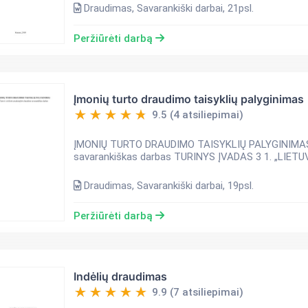
Draudimas, Savarankiški darbai, 21psl.
Peržiūrėti darbą
Įmonių turto draudimo taisyklių palyginimas
9.5 (4 atsiliepimai)
ĮMONIŲ TURTO DRAUDIMO TAISYKLIŲ PALYGINIMAS T
Draudimas, Savarankiški darbai, 19psl.
Peržiūrėti darbą
Indėlių draudimas
9.9 (7 atsiliepimai)