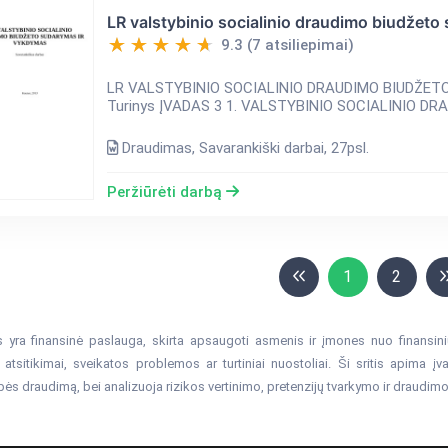
LR valstybinio socialinio draudimo biudžet
9.3 (7 atsiliepimai)
LR VALSTYBINIO SOCIALINIO DRAUDIMO BIUDŽETO
Draudimas, Savarankiški darbai, 27psl.
Peržiūrėti darbą
1
2
yra finansinė paslauga, skirta apsaugoti asmenis ir įmones nuo finansinių n
 atsitikimai, sveikatos problemos ar turtiniai nuostoliai. Ši sritis apima įv
s draudimą, bei analizuoja rizikos vertinimo, pretenzijų tvarkymo ir draudi