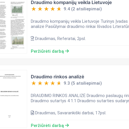
Draudimo kompanijų veikla Lietuvoje
9.4 (2 atsiliepimai)
Draudimo kompanijų veikla Lietuvoje Turinys Įvadas Draudikų rūšys Rinkos analizė Apklausos duomenų
analizė Pasiūlymai draudimo rinkai Išvados Literatū
Draudimas, Referatai, 2psl.
Peržiūrėti darbą
Draudimo rinkos analizė
9.3 (5 atsiliepimai)
DRAUDIMO RINKOS ANALIZĖ Draudimo paslaugų rinkos savarankiš
Draudimo sutartys 4 1.1 Draudimo sutarties sudary
Draudimas, Savarankiški darbai, 17psl.
Peržiūrėti darbą