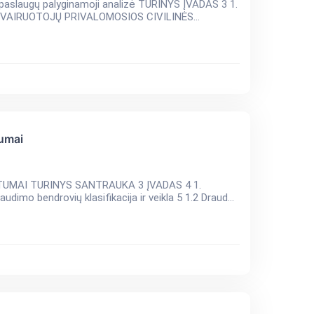
ginamoji analizė TURINYS ĮVADAS 3 1.
Ų DRAUDIMAS 4 2. BŪSTO DRAUDIMAS 7 3. VAIRUOTOJŲ PRIVALOMOSIOS CIVILINĖS...
tumai
VADAS 4 1.
DROVIŲ VEIKLOS PRINCIPAI 5 1.1 Draudimo bendrovių klasifikacija ir veikla 5 1.2 Draud...