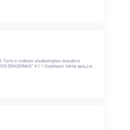
urto ir civilinės atsakomybės draudimo
savarankiškas darbas TURINYS ĮVADAS 3 1. „LIETUVOS DRAUDIMAS“ 4 1.1 Svarbiausi faktai apie„Lie...