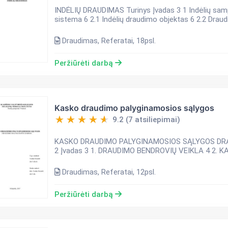
INDĖLIŲ DRAUDIMAS Turinys Įvadas 3 1 Indėlių samprata 4 1.1 Indėlių rūšys 4 2 Indėlių draudimo
sistema 6 2.1 Indėlių draudimo objektas 6 2.2 Draud
Draudimas, Referatai, 18psl.
Peržiūrėti darbą
Kasko draudimo palyginamosios sąlygos
9.2 (7 atsiliepimai)
KASKO DRAUDIMO PALYGINAMOSIOS SĄLYGOS DRAUDIMO DA
2 Įvadas 3 1. DRAUDIMO BENDROVIŲ VEIKLA 4 2. KASKO DRAUDIMAS 5 3. REZULTATŲ PALYGINIMAS 8
Išv...
Draudimas, Referatai, 12psl.
Peržiūrėti darbą