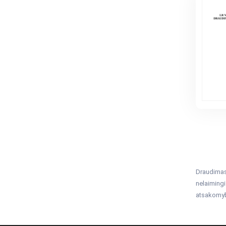
Draudimas 
nelaimingi
atsakomybė