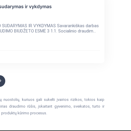
o sudarymas ir vykdymas
 SUDARYMAS IR VYKDYMAS Savarankiškas darbas
Turinys ĮVADAS 3 1. VALSTYBINIO SOCIALINIO DRAUDIMO BIUDŽETO ESMĖ 3 1.1. Socialinio draudim...
uostolių, kuriuos gali sukelti įvairios rizikos, tokios kaip
airias draudimo rūšis, įskaitant gyvenimo, sveikatos, turto ir
mo produktų kūrimo procesus.