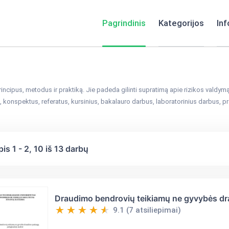
Pagrindinis
Kategorijos
Inf
ncipus, metodus ir praktiką. Jie padeda gilinti supratimą apie rizikos valdymą
onspektus, referatus, kursinius, bakalauro darbus, laboratorinius darbus, prak
pis
1
-
2
, 10 iš
13
darbų
Draudimo bendrovių teikiamų ne gyvybės dr
9.1 (7 atsiliepimai)