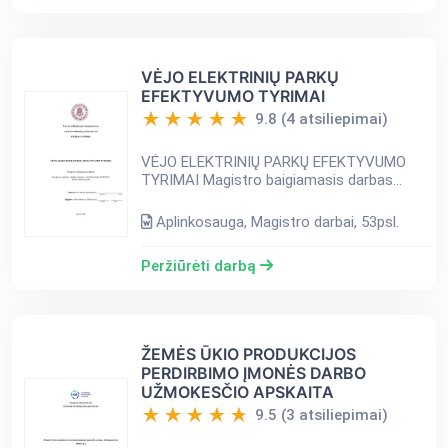
VĖJO ELEKTRINIŲ PARKŲ
EFEKTYVUMO TYRIMAI
9.8 (4 atsiliepimai)
VĖJO ELEKTRINIŲ PARKŲ EFEKTYVUMO
TYRIMAI Magistro baigiamasis darbas
TURINYS SUMMARY 4 PAVEIKSLŲ
SĄRAŠAS 5 LENTELIŲ SĄRAŠAS 6 ĮVADAS
Aplinkosauga, Magistro darbai, 53psl.
7 1. LITERATŪROS ANALIZĖ 9 1.1. Vėjo
susidarym...
Peržiūrėti darbą
ŽEMĖS ŪKIO PRODUKCIJOS
PERDIRBIMO ĮMONĖS DARBO
UŽMOKESČIO APSKAITA
9.5 (3 atsiliepimai)