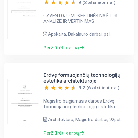
9 (2 atsiliepimai)
GYVENTOJO MOKESTINĖS NAŠTOS
ANALIZĖ IR VERTINIMAS
Apskaita, Bakalauro darbai, psl.
Peržiūrėti darbą
Erdvę formuojančių technologijų
estetika architektūroje
9.2 (6 atsiliepimai)
Magistro baigiamasis darbas Erdvę
formuojančių technologijų estetika
architektūroje (tiriamojo rašto
pavadinimas) Sintezuotos erdvės modelis ir
Architektūra, Magistro darbai, 92psl.
jo pritaikymas statiniui, Vilniuje (...
Peržiūrėti darbą