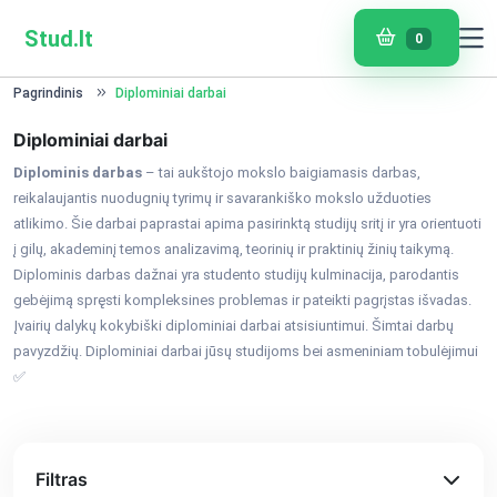
Stud.lt
0
Pagrindinis
Diplominiai darbai
Diplominiai darbai
Diplominis darbas
– tai aukštojo mokslo baigiamasis darbas,
reikalaujantis nuodugnių tyrimų ir savarankiško mokslo užduoties
atlikimo. Šie darbai paprastai apima pasirinktą studijų sritį ir yra orientuoti
į gilų, akademinį temos analizavimą, teorinių ir praktinių žinių taikymą.
Diplominis darbas dažnai yra studento studijų kulminacija, parodantis
gebėjimą spręsti kompleksines problemas ir pateikti pagrįstas išvadas.
Įvairių dalykų kokybiški diplominiai darbai atsisiuntimui. Šimtai darbų
pavyzdžių. Diplominiai darbai jūsų studijoms bei asmeniniam tobulėjimui
✅
Filtras