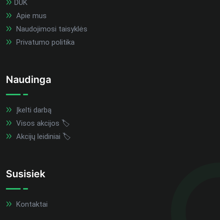
DUK
Apie mus
Naudojimosi taisyklės
Privatumo politika
Naudinga
Įkelti darbą
Visos akcijos 🏷️
Akcijų leidiniai 🏷️
Susisiek
Kontaktai