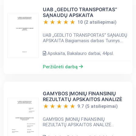
UAB „GEDLITO TRANSPORTAS“
SĄNAUDŲ APSKAITA
10 (2 atsiliepimai)
UAB „GEDLITO TRANSPORTAS“ SĄNAUDŲ
APSKAITA Baigiamasis darbas Turinys
Santrauka 3 Summary 4 ĮVADAS 5 1.
TYRIMO METODIKOS APŽVALGA 6 2.
Apskaita, Bakalauro darbai, 44psl.
SĄNAUDŲ APSKAITOS TEORINIAI
ASPEKTAI 8 2.1. ...
Peržiūrėti darbą
GAMYBOS ĮMONIŲ FINANSINIŲ
REZULTATŲ APSKAITOS ANALIZĖ
9.7 (5 atsiliepimai)
GAMYBOS ĮMONIŲ FINANSINIŲ
REZULTATŲ APSKAITOS ANALIZĖ
Baigiamasis darbas Turinys Santrauka 3
Summary 4 Įvadas 5 1. TYRIMO