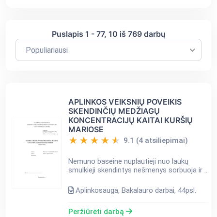
Puslapis
1
-
77
, 10 iš
769
darbų
Populiariausi
APLINKOS VEIKSNIŲ POVEIKIS
SKENDINČIŲ MEDŽIAGŲ
KONCENTRACIJŲ KAITAI KURŠIŲ
MARIOSE
9.1 (4 atsiliepimai)
Nemuno baseine nuplautieji nuo laukų
smulkieji skendintys nešmenys sorbuoja ir į
Kuršių marias plukdo gana didelius
biogeninių medžiagų ir sunkiųjų metalų
Aplinkosauga, Bakalauro darbai, 44psl.
kiekius Šios medžiagos yr...
Peržiūrėti darbą