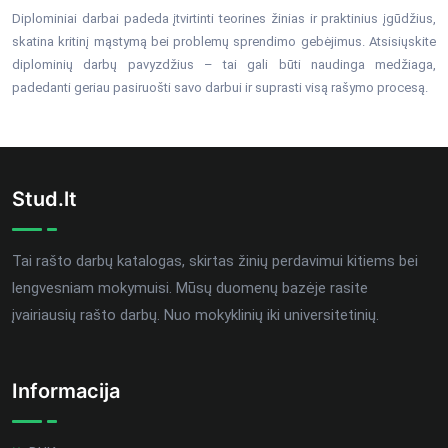
Diplominiai darbai padeda įtvirtinti teorines žinias ir praktinius įgūdžius,
skatina kritinį mąstymą bei problemų sprendimo gebėjimus. Atsisiųskite
diplominių darbų pavyzdžius – tai gali būti naudinga medžiaga,
padedanti geriau pasiruošti savo darbui ir suprasti visą rašymo procesą.
Stud.lt
Tai rašto darbų katalogas, skirtas žinių perdavimui kitiems bei
lengvesniam mokymuisi. Mūsų duomenų bazėje rasite
įvairiausių rašto darbų. Nuo mokyklinių iki universitetinių.
Informacija