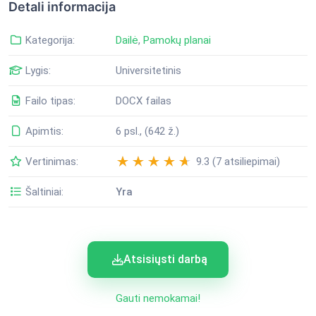
Detali informacija
Kategorija:
Dailė
,
Pamokų planai
Lygis:
Universitetinis
Failo tipas:
DOCX failas
Apimtis:
6 psl., (642 ž.)
Vertinimas:
9.3 (7 atsiliepimai)
Šaltiniai:
Yra
Atsisiųsti darbą
Gauti nemokamai!