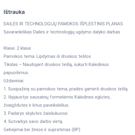
Ištrauka
DAILĖS IR TECHNOLOGIJŲ PAMOKOS IŠPLĖSTINIS PLANAS
Savarankiškas Dailės ir technologijų ugdymo dalyko darbas
Klasė. 2 klasė
Pamokos tema: Lipdymas iš druskos tešlos
Tikslas – Naudojant druskos tešlą, sukurti Kalėdinius
papuošimus.
Uždaviniai:
1. Susipažinę su pamokos tema, pradės gaminti druskos tešlą.
2. Išpjaustys sausainių formelėmis Kalėdines eglutes,
žvaigždutes ir kitus paveikslėlius.
3. Padarys skylutes žaisliukuose.
4. Sutvarkys savo darbo vietą.
Gebėjimai bei žinios ir supratimas (BP):