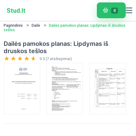
Stud.lt
0
Pagrindinis
Dailė
Dailės pamokos planas: Lipdymas iš druskos
tešlos
Dailės pamokos planas: Lipdymas iš
druskos tešlos
9.3 (7 atsiliepimai)