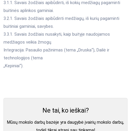
3.1.1. Savais žodžiais apibūdinti, iš kokių medžiagų pagaminti
buitinės aplinkos gaminiai.
3.2.1. Savais žodžiais apibūdinti medžiagų, iš kurių pagaminti
buitiniai gaminiai, savybes.
3.3.1. Savais žodžiais nusakyti, kaip buityje naudojamos
medžiagos veikia žmogų.
Integracija: Pasaulio pažinimas (tema „Druska“), Dailė ir
technologijos (tema
„Kepiniai“).
Ne tai, ko ieškai?
Mūsų mokslo darbų bazėje yra daugybė įvairių mokslo darbų,
todėl tikrai atrasi sau tinkamą!