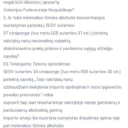
negali būti išleistos į apyvartą
Vokietijos Federacinėje Respublikoje?
2. Ar toks minimalios tūrinės alkoholio koncentracijos
nustatymas patenka į SESV sutarties
37 straipsnyje (tuo metu EEB sutarties 37 str.) įtvirtintą
valstybių narių nacionalinių subjektų
diskriminavimo prekių pirkimo ir pardavimo sąlygų atžvilgiu
sąvoką?
ES Teisingumo Teismo sprendimas:
SESV sutarties 34 straipsnyje (tuo metu EEB sutarties 30 str.)
pateiktą sąvoką „Tarp valstybių narių
uždraudžiami kiekybiniai importo apribojimai ir visos lygiaverčio
poveikio priemonės.“ reikia
suprasti taip, kad teisėtai kitoje valstybėje narėje gaminamų ir
parduodamų alkoholinių gėrimų
importo atveju šia nuostata numatytas draudimas apima taip
pat minimalios tūrinės alkoholio