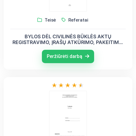
Teisė
Referatai
BYLOS DĖL CIVILINĖS BŪKLĖS AKTŲ
REGISTRAVIMO, ĮRAŠŲ ATKŪRIMO, PAKEITIMO,
PAPILDYMO, IŠTAISYMO AR ANULIAVIMO
Peržiūrėti darbą