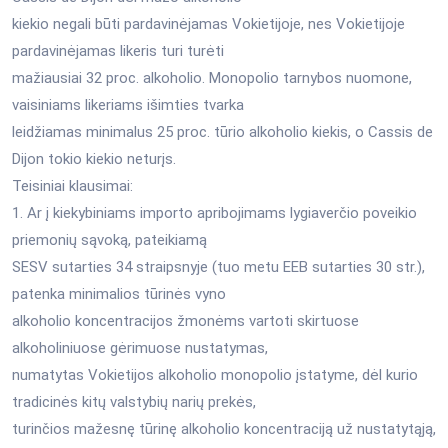
kiekio negali būti pardavinėjamas Vokietijoje, nes Vokietijoje
pardavinėjamas likeris turi turėti
mažiausiai 32 proc. alkoholio. Monopolio tarnybos nuomone,
vaisiniams likeriams išimties tvarka
leidžiamas minimalus 25 proc. tūrio alkoholio kiekis, o Cassis de
Dijon tokio kiekio neturįs.
Teisiniai klausimai:
1. Ar į kiekybiniams importo apribojimams lygiaverčio poveikio
priemonių sąvoką, pateikiamą
SESV sutarties 34 straipsnyje (tuo metu EEB sutarties 30 str.),
patenka minimalios tūrinės vyno
alkoholio koncentracijos žmonėms vartoti skirtuose
alkoholiniuose gėrimuose nustatymas,
numatytas Vokietijos alkoholio monopolio įstatyme, dėl kurio
tradicinės kitų valstybių narių prekės,
turinčios mažesnę tūrinę alkoholio koncentraciją už nustatytąją,