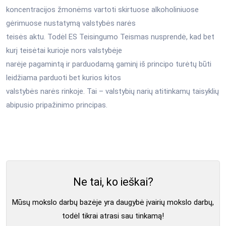
koncentracijos žmonėms vartoti skirtuose alkoholiniuose
gėrimuose nustatymą valstybės narės
teisės aktu. Todėl ES Teisingumo Teismas nusprendė, kad bet
kurį teisėtai kurioje nors valstybėje
narėje pagamintą ir parduodamą gaminį iš principo turėtų būti
leidžiama parduoti bet kurios kitos
valstybės narės rinkoje. Tai – valstybių narių atitinkamų taisyklių
abipusio pripažinimo principas.
Ne tai, ko ieškai?
Mūsų mokslo darbų bazėje yra daugybė įvairių mokslo darbų,
todėl tikrai atrasi sau tinkamą!