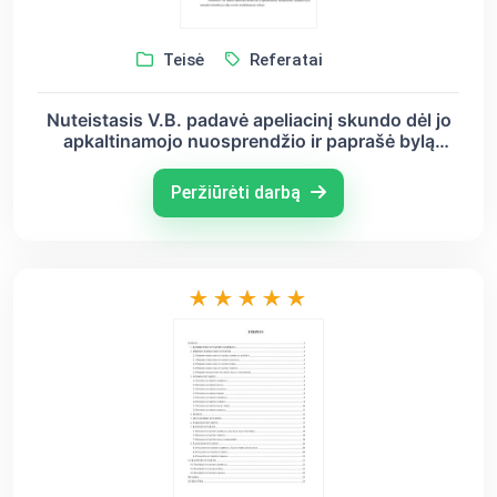
Teisė
Referatai
Nuteistasis V.B. padavė apeliacinį skundo dėl jo
apkaltinamojo nuosprendžio ir paprašė bylą
nutraukti neįrodžius jo dalyvavimo
nusikalstamoje veikoje
Peržiūrėti darbą