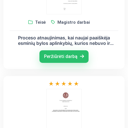
Teisė
Magistro darbai
Proceso atnaujinimas, kai naujai paaiškėja
esminių bylos aplinkybių, kurios nebuvo ir
negalėjo būti žinomos pareiškėjui civilinės bylos
nagrinėjimo metu
Peržiūrėti darbą