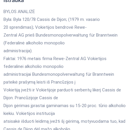
Ištrauka
BYLOS ANALIZĖ
Byla: Byla 120/78 Cassis de Dijon; (1979 m. vasario
20 sprendimas); Vokietijos bendrovė Rewe-
Zentral AG prieš Bundesmonopolverwaltung für Branntwein
(Federalinė alkoholio monopolio
administracija).
Faktai: 1976 metais firma Rewe-Zentral AG Vokietijos
federalinei alkoholio monopolio
administracijai Bundesmonopolverwaltung für Branntwein
pateikė prašymą leisti iš Prancūzijos į
Vokietiją įvežti ir Vokietijoje parduoti serbentų likerį Cassis de
Dijon. Prancūzijoje Cassis de
Dijon gėrimas įprastai gaminamas su 15-20 proc. tūrio alkoholio
kiekiu. Vokietijos institucija
atsisakė išduoti leidimą įvežti šį gėrimą, motyvuodama tuo, kad
Cassis de Dijon dėl mažo alkoholio