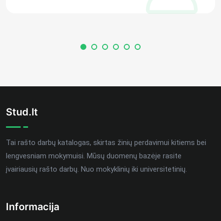
Stud.lt
Tai rašto darbų katalogas, skirtas žinių perdavimui kitiems bei
lengvesniam mokymuisi. Mūsų duomenų bazėje rasite
įvairiausių rašto darbų. Nuo mokyklinių iki universitetinių.
Informacija