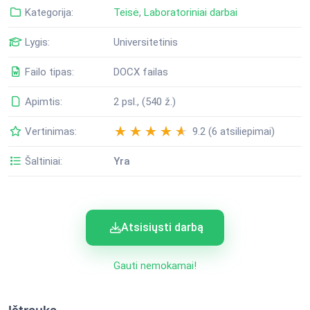
Kategorija:
Teisė
,
Laboratoriniai darbai
Lygis:
Universitetinis
Failo tipas:
DOCX failas
Apimtis:
2 psl., (540 ž.)
Vertinimas:
9.2 (6 atsiliepimai)
Šaltiniai:
Yra
Atsisiųsti darbą
Gauti nemokamai!