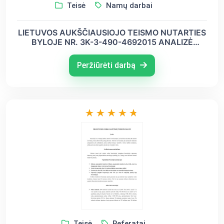
Teisė
Namų darbai
LIETUVOS AUKŠČIAUSIOJO TEISMO NUTARTIES
BYLOJE NR. 3K-3-490-4692015 ANALIZĖ
AUTORINĖS TEISĖS IR SU JOMIS SUSIJUSIŲ
TEISĖS NORMŲ TAIKYMO ASPEKTU. Namų
Peržiūrėti darbą
darbas
Teisė
Referatai