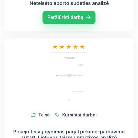
Neteisėto aborto sudėties analizė
Peržiūrėti darbą
Teisė
Kursiniai darbai
Pirkėjo teisių gynimas pagal pirkimo-pardavimo
sutartį Lietuvos teismų praktikos analizė