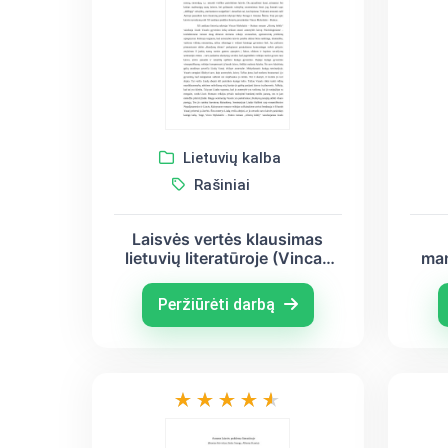
Lietuvių kalba
Rašiniai
Laisvės vertės klausimas
lietuvių literatūroje (Vincas
man
Mykolaitis – Putinas, Balys
lie
Sruoga, Antanas Škėma)
Myk
Peržiūrėti darbą
Sr