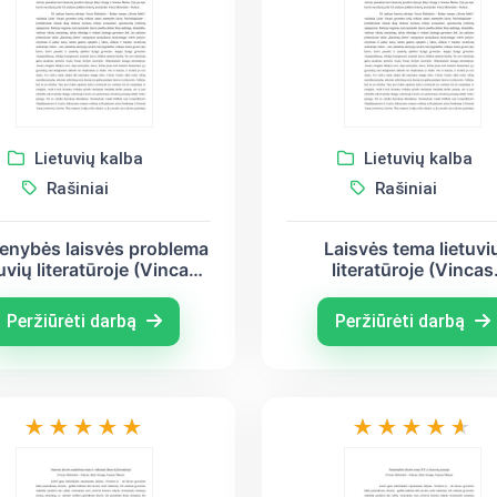
Lietuvių kalba
Lietuvių kalba
Rašiniai
Rašiniai
nybės laisvės problema
Laisvės tema lietuvi
tuvių literatūroje (Vincas
literatūroje (Vincas
olaitis – Putinas, Balys
Mykolaitis – Putinas, B
uoga, Antanas Škėma)
Sruoga, Antanas Škė
Peržiūrėti darbą
Peržiūrėti darbą