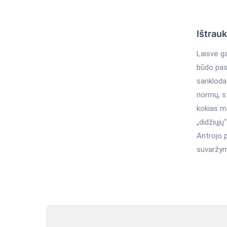
Ištrau
Laisvė ga
būdo pasi
sankloda
normų, st
kokias ma
„didžiųjų
Antrojo p
suvaržym