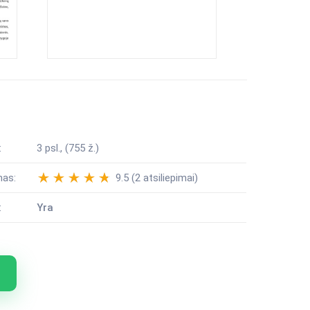
:
3 psl., (755 ž.)
mas:
9.5 (2 atsiliepimai)
:
Yra