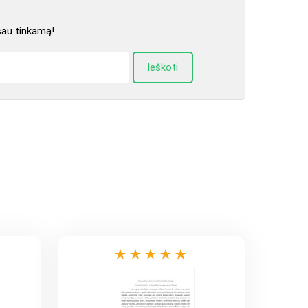
sau tinkamą!
Ieškoti