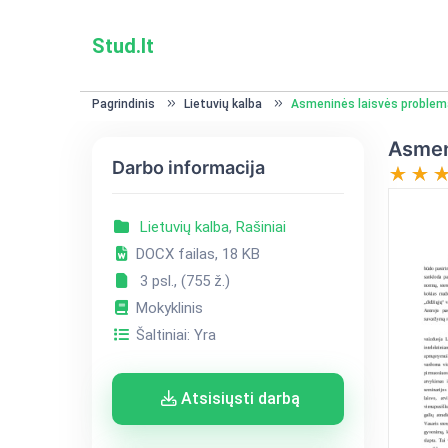
Stud.lt
Pagrindinis
Lietuvių kalba
Asmeninės laisvės problema 
Asmeni
Darbo informacija
Lietuvių kalba
,
Rašiniai
DOCX failas, 18 KB
3 psl., (755 ž.)
Mokyklinis
Šaltiniai: Yra
Atsisiųsti darbą