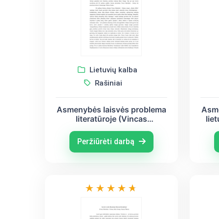
Lietuvių kalba
Rašiniai
Asmenybės laisvės problema
Asme
literatūroje (Vincas
lie
Mykolaitis – Putinas, Balys
Myk
Sruoga, Albertas Kamiu)
Sr
Peržiūrėti darbą