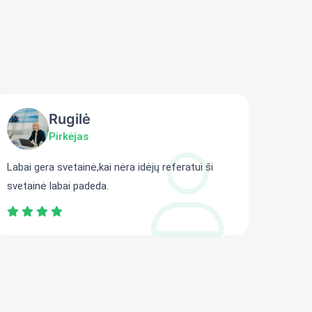
Rugilė
Pirkėjas
Labai gera svetainė,kai nėra idėjų referatui ši
Gali r
svetainė labai padeda.
persit