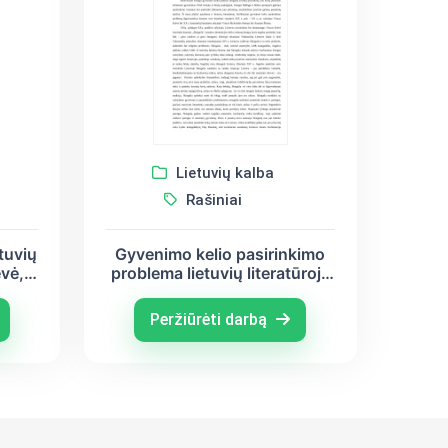
Lietuvių kalba
Rašiniai
tuvių
Gyvenimo kelio pasirinkimo
ėvė,
problema lietuvių literatūroje
inas,
(Vincas Krėvė, Vincas
Mykolaitis-Putinas, Antanas
Peržiūrėti darbą
Škėma)