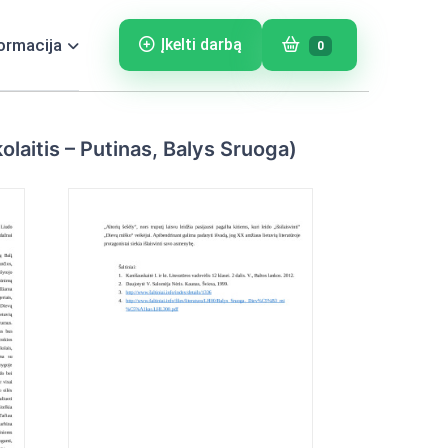
ormacija
Įkelti darbą
0
laitis – Putinas, Balys Sruoga)