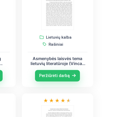
Lietuvių kalba
Rašiniai
ų
Asmenybės laisvės tema
lietuvių literatūroje (Vincas
alys
Mykolaitis – Putinas, Balys
ma)
Sruoga, Antanas Škėma)
Peržiūrėti darbą