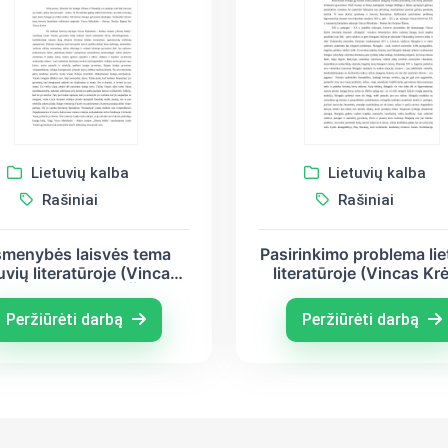
Lietuvių kalba
Lietuvių kalba
Rašiniai
Rašiniai
menybės laisvės tema
Pasirinkimo problema lie
tuvių literatūroje (Vincas
literatūroje (Vincas Kr
laitis – Putinas, Šatrijos
Vincas Mykolaitis - Put
agana, Vincas Krėvė)
Antanas Škėma)
Peržiūrėti darbą
Peržiūrėti darbą