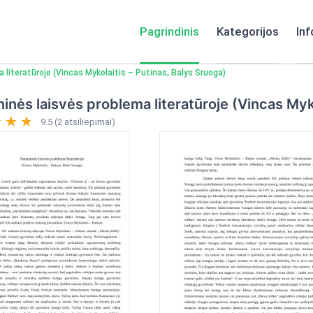
Pagrindinis
Kategorijos
Inf
literatūroje (Vincas Mykolaitis – Putinas, Balys Sruoga)
nės laisvės problema literatūroje (Vincas Myko
9.5 (2 atsiliepimai)