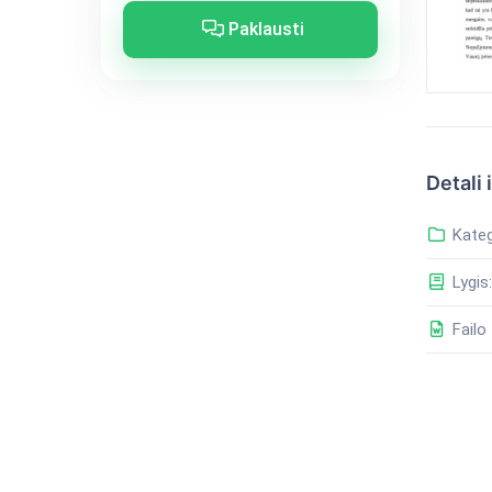
Paklausti
Detali 
Kateg
Lygis:
Failo 