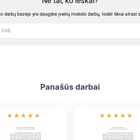
Ne tai, ko ieškai?
 darbų bazėje yra daugybė įvairių mokslo darbų, todėl tikrai atrasi 
Panašūs darbai