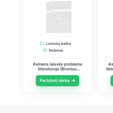
Lietuvių kalba
Rašiniai
Asmens laisvės problema
As
literatūroje (Bronius
lie
Krivickas, Balys Sruoga,
Myko
Albertas Kamiu)
R
Peržiūrėti darbą