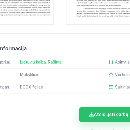
informacija
orija:
Lietuvių kalba
,
Rašiniai
Apimtis
Mokyklinis
Vertini
tipas:
DOCX failas
Šaltiniai
Atsisiųsti darbą