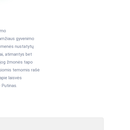
nimo
XX amžiaus gyvenimo
suomenės nustatytų
rai, atimantys bet
, jog žmonės tapo
Tokiomis temomis rašė
apie laisvės
 Putinas.