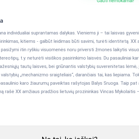
Gauti nemokamai!
ka
na individualiai suprantamas dalykas. Vieniems ji – tai laisvas gyve
rinkimas, kitiems - galbūt leidimas būti savimi, turėti identitetą. 
 pasižymi itin ryškiu visuomenės noru priversti žmones laikytis vi
ereotipų, t.y. neturėti visiškos pasirinkimo laisvės. Du pasauliniai ka
žesniųjų tautų laisves, bei griūnantis valstybių suverenitetas lėmė
“ valstybių „mechanizmo sraigteliais“, darančiais tai, kas liepiama. 
asaulinio karo žiaurumų paveiktas rašytojas Balys Sruoga. Taip pat 
ą rašė XX amžiaus pradžios lietuvių prozininkas Vincas Mykolaitis –