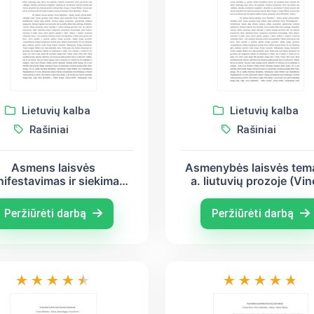
Lietuvių kalba
Lietuvių kalba
Rašiniai
Rašiniai
Asmens laisvės
Asmenybės laisvės tem
ifestavimas ir siekimas
a. liutuvių prozoje (Vi
tuvių literatūroje (Vincas
Mykolaitis – Putinas, B
olaitis – Putinas, Balys
Sruoga, Antanas Škė
Peržiūrėti darbą
Peržiūrėti darbą
uoga, Antanas Škėma)