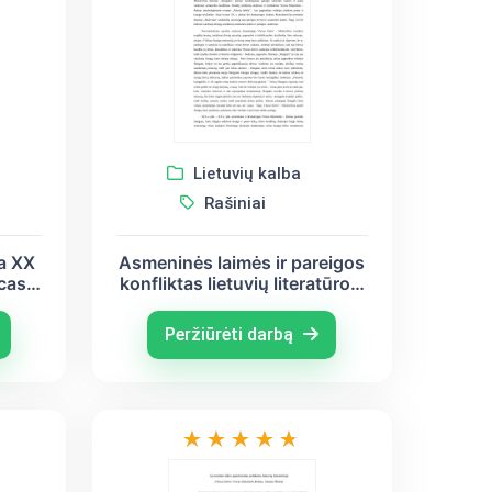
Lietuvių kalba
Rašiniai
a XX
Asmeninės laimės ir pareigos
ncas
konfliktas lietuvių literatūroje
alys
(Vincas Krėvė – Mickevičius,
ma)
Vincas Mykolaitis-Putinas,
Peržiūrėti darbą
Justinas Marcinkevičius)