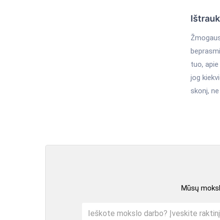
Ištrau
Žmogaus g
beprasmių
tuo, apie
jog kiekv
skonį, ne
Mūsų mokslo