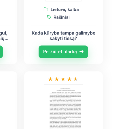
Lietuvių kalba
Rašiniai
gui,
Kada kūryba tampa galimybe
ių
sakyti tiesą?
lys
s,
Peržiūrėti darbą