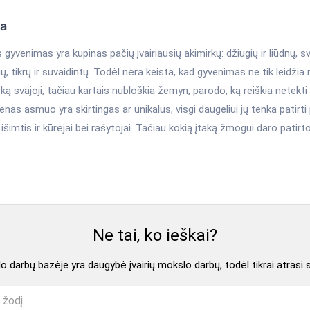
ka
yvenimas yra kupinas pačių įvairiausių akimirkų: džiugių ir liūdnų, sva
, tikrų ir suvaidintų. Todėl nėra keista, kad gyvenimas ne tik leidžia 
 ką svajoji, tačiau kartais nubloškia žemyn, parodo, ką reiškia netekti 
ienas asmuo yra skirtingas ar unikalus, visgi daugeliui jų tenka patirt
 išimtis ir kūrėjai bei rašytojai. Tačiau kokią įtaką žmogui daro patir
Ne tai, ko ieškai?
 darbų bazėje yra daugybė įvairių mokslo darbų, todėl tikrai atrasi 