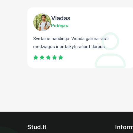
Vladas
Pirkėjas
ti
Svetainė naudinga. Visada galima rasti
medžiagos ir pritaikyti rašant darbus.
Stud.lt
Inform