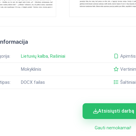
informacija
orija:
Lietuvių kalba
,
Rašiniai
Apimtis
Mokyklinis
Vertini
tipas:
DOCX failas
Šaltiniai
Atsisiųsti darbą
Gauti nemokamai!