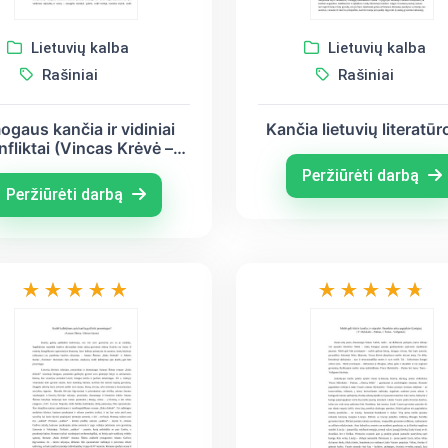
Lietuvių kalba
Lietuvių kalba
Rašiniai
Rašiniai
gaus kančia ir vidiniai
Kančia lietuvių literatūr
nfliktai (Vincas Krėvė –
Mickevičius, Vincas
Peržiūrėti darbą
Mykolaitis - Putinas)
Peržiūrėti darbą