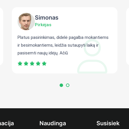
Simonas
Pirkėjas
Platus pasirinkimas, didelė pagalba mokantiems
ir besimokantiems, leidžia sutaupyti laiką ir
pasisemti naujų idėjų. Ačiū
acija
Naudinga
Susisiek