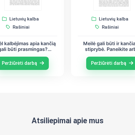
Lietuvių kalba
Lietuvių kalba
Rašiniai
Rašiniai
l kalbėjimas apia kančią
Meilė gali būti ir kančia
gali būti prasmingas?
stiprybė. Paneikite ar
ntanas Škėma, Albertas
pagrįskite šį teiginį ( 
Kamiu)
Mykolaitis – Putinas, 
Peržiūrėti darbą
Peržiūrėti darbą
Tumas - Vaižgantas
Atsiliepimai apie mus