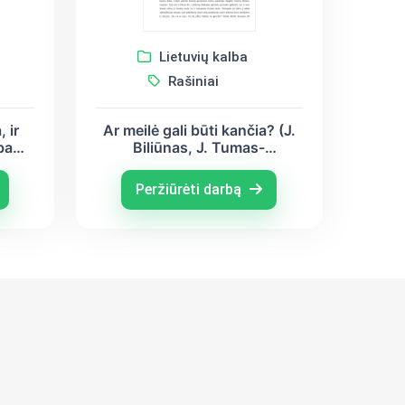
Lietuvių kalba
Rašiniai
, ir
Ar meilė gali būti kančia? (J.
ba
Biliūnas, J. Tumas-
V.
Vaižgantas, V. Mykolaitis –
J.
Putinas)
Peržiūrėti darbą
)