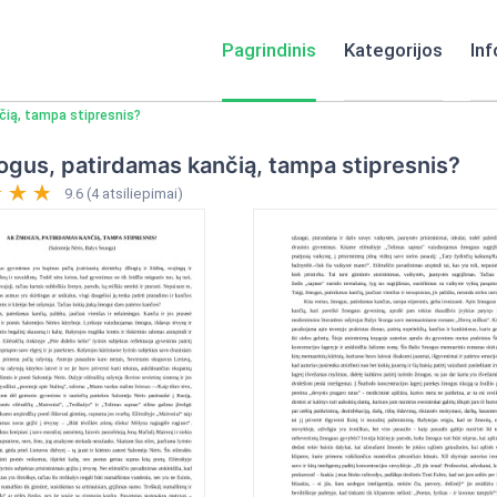
Pagrindinis
Kategorijos
Inf
ią, tampa stipresnis?
ogus, patirdamas kančią, tampa stipresnis?
9.6 (4 atsiliepimai)