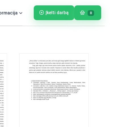
ormacija
Įkelti darbą
0