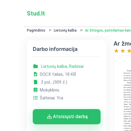
Stud.lt
Pagrindinis
Lietuvių kalba
Ar žmogus, patirdamas kanč
Ar žm
Darbo informacija
Lietuvių kalba
,
Rašiniai
DOCX failas, 18 KB
3 psl., (909 ž.)
Mokyklinis
Šaltiniai: Yra
Atsisiųsti darbą