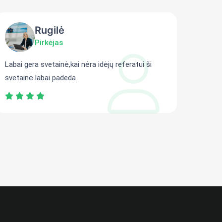
Rugilė
Pirkėjas
Labai gera svetainė,kai nėra idėjų referatui ši
Gali r
svetainė labai padeda.
persit