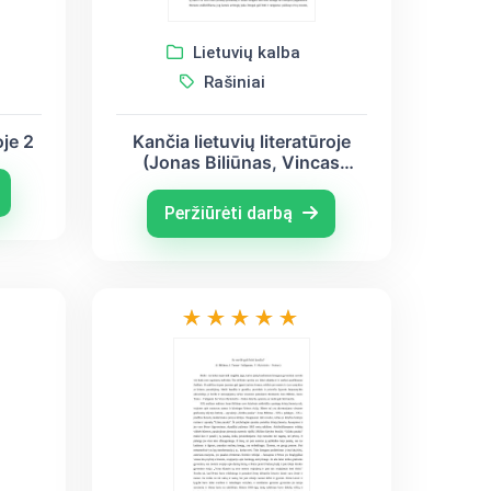
Lietuvių kalba
Rašiniai
oje 2
Kančia lietuvių literatūroje
(Jonas Biliūnas, Vincas
Mykolaitis-Putinas, Salomėja
Nėris)
Peržiūrėti darbą