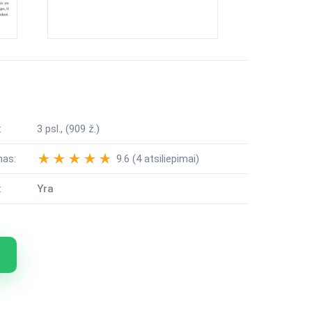
:
3 psl., (909 ž.)
mas:
9.6 (4 atsiliepimai)
:
Yra