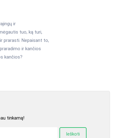
jingų ir
mėgautis tuo, ką turi,
ir prarasti. Nepaisant to,
i praradimo ir kančios
tos kančios?
sau tinkamą!
Ieškoti