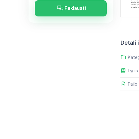
Paklausti
Detali 
Kateg
Lygis:
Failo 