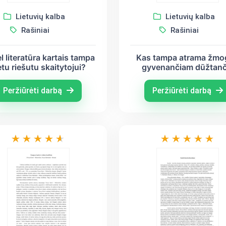
Lietuvių kalba
Lietuvių kalba
Rašiniai
Rašiniai
l literatūra kartais tampa
Kas tampa atrama žmo
etu riešutu skaitytojui?
gyvenančiam dūžtanč
formų pasaulyje? (Ba
Sruoga, Salomėja Nėri
Peržiūrėti darbą
Peržiūrėti darbą
Vytautas Mačernis)