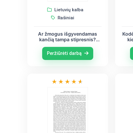
Lietuvių kalba
Rašiniai
Ar žmogus išgyvendamas
Kodė
kančią tampa stipresnis?
ki
(Balys Sruoga, Salomėja
Nėris, Justinas
Peržiūrėti darbą
Marcinkevičius)