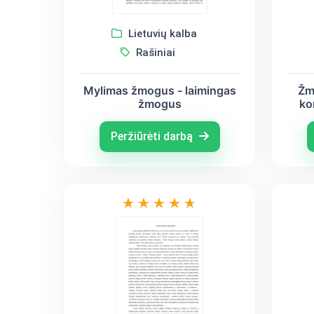
Lietuvių kalba
Rašiniai
Mylimas žmogus - laimingas
Žmo
žmogus
ko
Peržiūrėti darbą