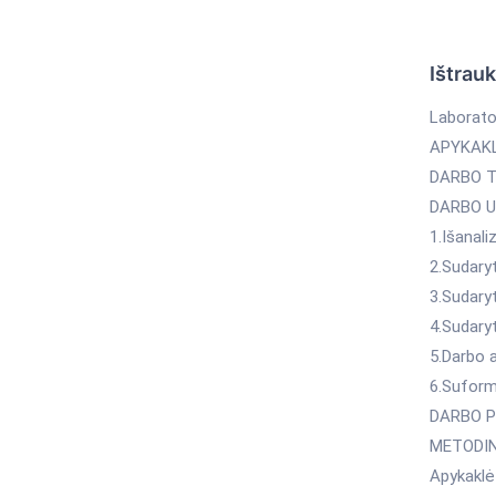
Ištrau
Laborator
APYKAK
DARBO TIK
DARBO U
1.Išanali
2.Sudaryt
3.Sudaryt
4.Sudaryt
5.Darbo a
6.Suform
DARBO PRI
METODIN
Apykaklė 