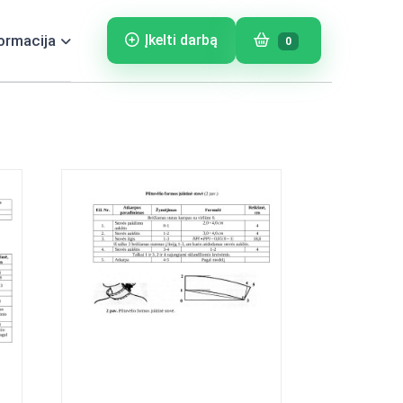
ormacija
Įkelti darbą
0