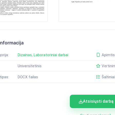
informacija
orija:
Dizainas
,
Laboratoriniai darbai
Apimtis
Universitetinis
Vertini
tipas:
DOCX failas
Šaltiniai
Atsisiųsti darbą