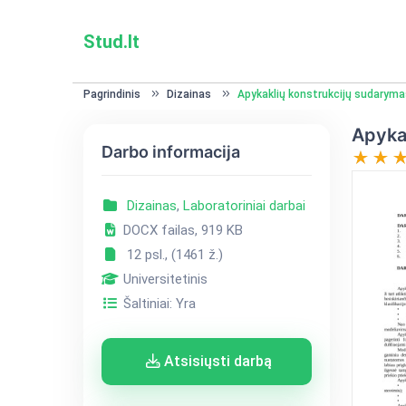
Stud.lt
Pagrindinis
Dizainas
Apykaklių konstrukcijų sudaryma
Apyka
Darbo informacija
Dizainas
,
Laboratoriniai darbai
DOCX failas, 919 KB
12 psl., (1461 ž.)
Universitetinis
Šaltiniai: Yra
Atsisiųsti darbą