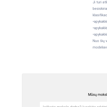
Ji turi a
besiskiri
klasifika
•apykaklė
•apykaklė
•apykaklė
Nuo šių v
modeliavi
Mūsų mokslo