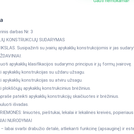
Gauti nemokamai!
ka
inis darbas Nr. 3
LIŲ KONSTRUKCIJŲ SUDARYMAS
SLAS. Susipažinti su įvairių apykaklių konstrukcijomis ir jas sudaryt
ŽDAVINIAI:
zuoti apykaklių klasifikacijos sudarymo principus ir jų formų įvairovę.
i apykaklių konstrukcijas su uždaru užsagu.
i apykaklių konstrukcijas su atviru užsagu.
i plokščiųjų apykaklių konstrukcinius brėžinius.
praše pateikti apykaklių konstrukcijų skaičiuotes ir brėžinius.
uluoti išvadas.
EMONĖS: liniuotės, pieštukai, lekalai ir lekalinės kreivės, popieriaus 
IAI NURODYMAI
– labai svarbi drabužio detalė, atliekanti funkcinę (apsauginę) ir este