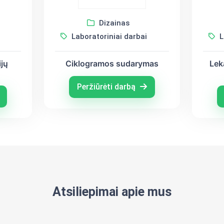
Dizainas
Laboratoriniai darbai
L
jų
Ciklogramos sudarymas
Lek
Peržiūrėti darbą
Atsiliepimai apie mus