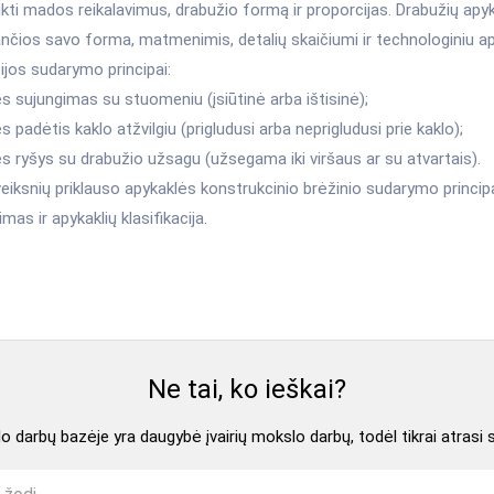
tlikti mados reikalavimus, drabužio formą ir proporcijas. Drabužių apyka
ančios savo forma, matmenimis, detalių skaičiumi ir technologiniu a
cijos sudarymo principai:
s sujungimas su stuomeniu (įsiūtinė arba ištisinė);
s padėtis kaklo atžvilgiu (prigludusi arba neprigludusi prie kaklo);
s ryšys su drabužio užsagu (užsegama iki viršaus ar su atvartais).
eiksnių priklauso apykaklės konstrukcinio brėžinio sudarymo principai
mas ir apykaklių klasifikacija.
Ne tai, ko ieškai?
 darbų bazėje yra daugybė įvairių mokslo darbų, todėl tikrai atrasi 