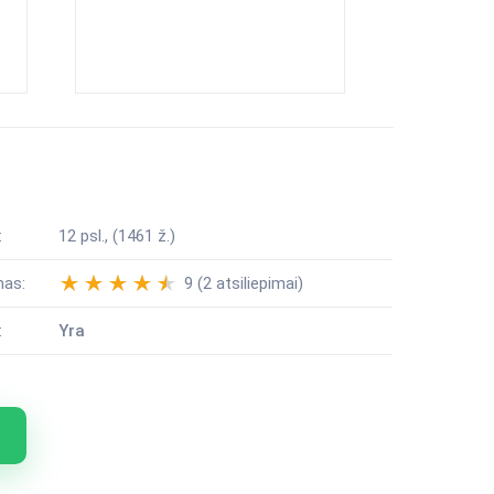
:
12 psl., (1461 ž.)
mas:
9 (2 atsiliepimai)
:
Yra