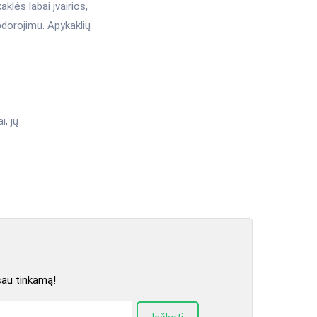
klės labai įvairios,
pdorojimu. Apykaklių
, jų
sau tinkamą!