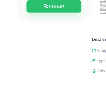
Paklausti
Detali 
Kateg
Lygis:
Failo 