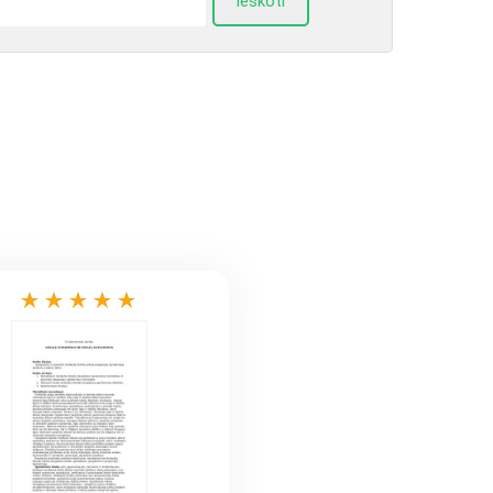
Ieškoti