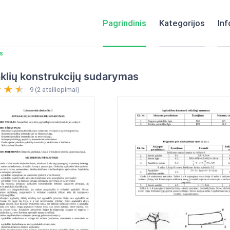
Pagrindinis
Kategorijos
Inf
s
klių konstrukcijų sudarymas
9 (2 atsiliepimai)