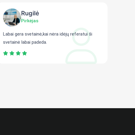
Rugilė
Pirkėjas
Labai gera svetainė,kai nėra idėjų referatui ši
Gali r
svetainė labai padeda.
persit