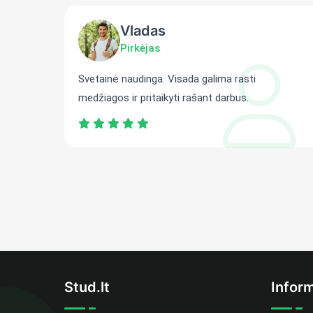
Vladas
Pirkėjas
ti
Svetainė naudinga. Visada galima rasti
medžiagos ir pritaikyti rašant darbus.
Stud.lt
Inform