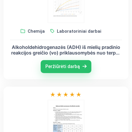
Chemija
Laboratoriniai darbai
Alkoholdehidrogenazės (ADH) iš mielių pradinio
reakcijos greičio (vo) priklausomybės nuo terpės
pH, nuo fermento ir substratų koncentracijų
nustatymas
Peržiūrėti darbą