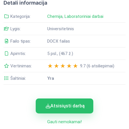
Detali informacija
Kategorija:
Chemija
,
Laboratoriniai darbai
Lygis:
Universitetinis
Failo tipas:
DOCX failas
Apimtis:
5 psl., (467 ž.)
Vertinimas:
9.7 (6 atsiliepimai)
Šaltiniai:
Yra
Atsisiųsti darbą
Gauti nemokamai!