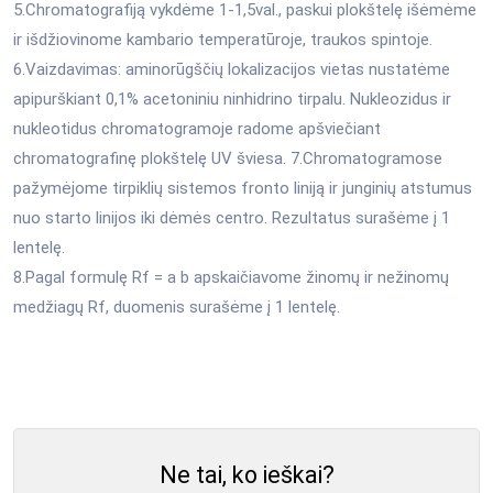
5.Chromatografiją vykdėme 1-1,5val., paskui plokštelę išėmėme
ir išdžiovinome kambario temperatūroje, traukos spintoje.
6.Vaizdavimas: aminorūgščių lokalizacijos vietas nustatėme
apipurškiant 0,1% acetoniniu ninhidrino tirpalu. Nukleozidus ir
nukleotidus chromatogramoje radome apšviečiant
chromatografinę plokštelę UV šviesa. 7.Chromatogramose
pažymėjome tirpiklių sistemos fronto liniją ir junginių atstumus
nuo starto linijos iki dėmės centro. Rezultatus surašėme į 1
lentelę.
8.Pagal formulę Rf = a b apskaičiavome žinomų ir nežinomų
medžiagų Rf, duomenis surašėme į 1 lentelę.
Ne tai, ko ieškai?