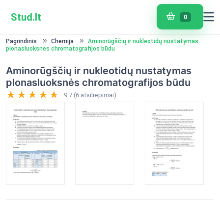
Stud.lt
0
Pagrindinis
Chemija
Aminorūgščių ir nukleotidų nustatymas
plonasluoksnės chromatografijos būdu
Aminorūgščių ir nukleotidų nustatymas
plonasluoksnės chromatografijos būdu
9.7 (6 atsiliepimai)