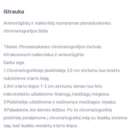
Ištrauka
Aminorūgščių ir nukleotidų nustatymas plonasluoksnės
chromatografijos būdu
Tikslas: Plonasluoksnės chromatografijos metodu
išfrakcionuoti nukleotidus ir aminorūgštis.
Darbo eiga:
1.Chromatografinėje plokštelėje 2,0 cm atstumu nuo krašto
nubrėžėme starto liniją.
2.Ant starto linijos 1-2 cm atstumu vienas nuo kito
mikrošvirkštu užlašinome tiriamųjų medžiagų mėginius.
3.Plokštelėje užlašinome ir nežinomos medžiagos tirpalus.
4.Palaukėme, kol dėmės išdžius. Po to chromatografinę
plokštelę patalpinome į chromatografinį indą su tirpiklių sistema
taip, kad tirpiklis nesiektų starto linijos.