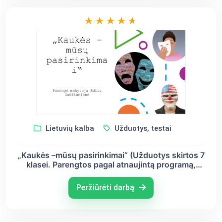
Lietuvių kalba
Užduotys, testai
„Kaukės –mūsų pasirinkimai“ (Užduotys skirtos 7
klasei. Parengtos pagal atnaujintą programą,
pagal naują literatūros vadovėlį Horizontai.)
Peržiūrėti darbą