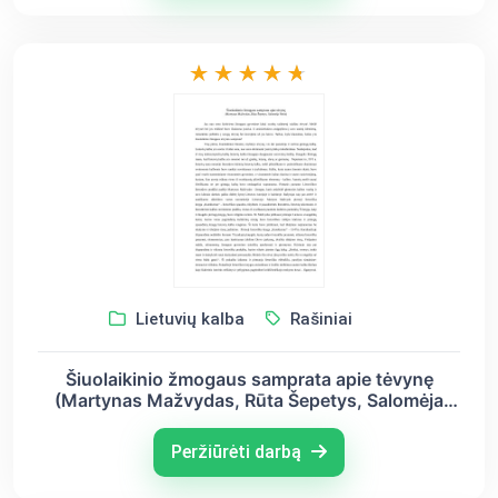
Lietuvių kalba
Rašiniai
Šiuolaikinio žmogaus samprata apie tėvynę
(Martynas Mažvydas, Rūta Šepetys, Salomėja
Nėris)
Peržiūrėti darbą