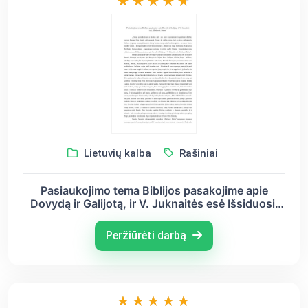
Lietuvių kalba
Rašiniai
Pasiaukojimo tema Biblijos pasakojime apie
Dovydą ir Galijotą, ir V. Juknaitės esė Išsiduosi.
Balsu
Peržiūrėti darbą