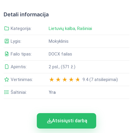
Detali informacija
Kategorija:
Lietuvių kalba
,
Rašiniai
Lygis:
Mokyklinis
Failo tipas:
DOCX failas
Apimtis:
2 psl., (571 ž.)
Vertinimas:
9.4 (7 atsiliepimai)
Šaltiniai:
Yra
Atsisiųsti darbą