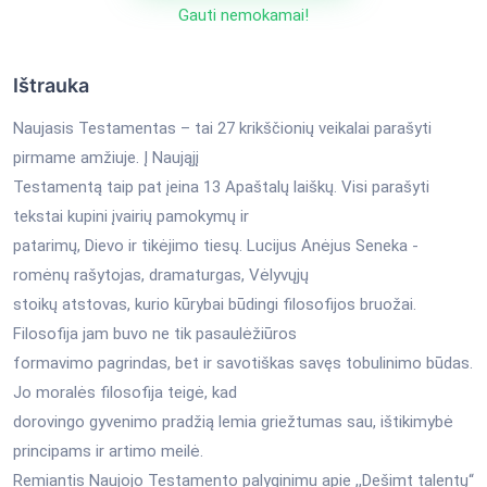
Gauti nemokamai!
Ištrauka
Naujasis Testamentas – tai 27 krikščionių veikalai parašyti
pirmame amžiuje. Į Naująjį
Testamentą taip pat įeina 13 Apaštalų laiškų. Visi parašyti
tekstai kupini įvairių pamokymų ir
patarimų, Dievo ir tikėjimo tiesų. Lucijus Anėjus Seneka -
romėnų rašytojas, dramaturgas, Vėlyvųjų
stoikų atstovas, kurio kūrybai būdingi filosofijos bruožai.
Filosofija jam buvo ne tik pasaulėžiūros
formavimo pagrindas, bet ir savotiškas savęs tobulinimo būdas.
Jo moralės filosofija teigė, kad
dorovingo gyvenimo pradžią lemia griežtumas sau, ištikimybė
principams ir artimo meilė.
Remiantis Naujojo Testamento palyginimu apie ,,Dešimt talentų“