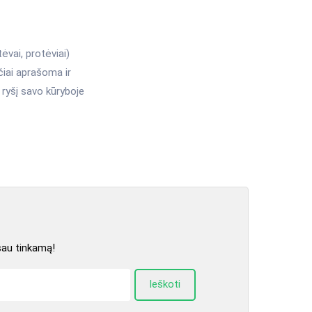
ėvai, protėviai)
ačiai aprašoma ir
ų ryšį savo kūryboje
sau tinkamą!
Ieškoti