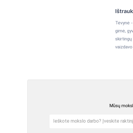
Ištrau
Tėvynė - 
gimė, gyv
skirtingų
vaizdavo 
Mūsų mokslo