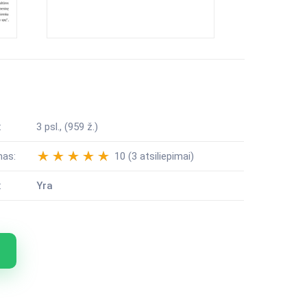
:
3 psl., (959 ž.)
mas:
10 (3 atsiliepimai)
:
Yra