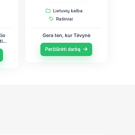
Lietuvių kalba
Rašiniai
čio
Gera ten, kur Tėvynė
ti
a
Peržiūrėti darbą