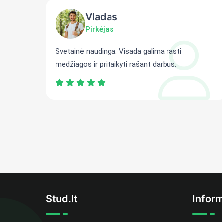
Vladas
Pirkėjas
ti
Svetainė naudinga. Visada galima rasti
medžiagos ir pritaikyti rašant darbus.
Stud.lt
Inform