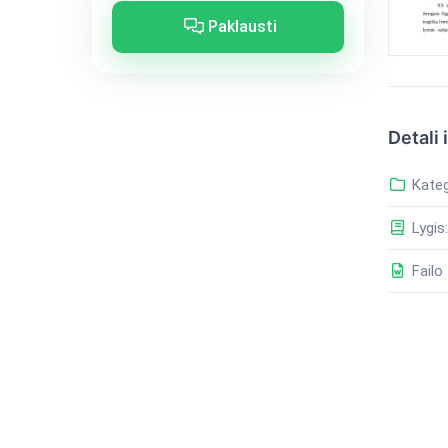
Paklausti
Detali 
Kateg
Lygis:
Failo 