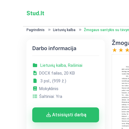
Stud.lt
Pagrindinis
Lietuvių kalba
Žmogaus santykis su tėvyne
Žmogau
Darbo informacija
Lietuvių kalba
,
Rašiniai
DOCX failas, 20 KB
3 psl., (959 ž.)
Mokyklinis
Šaltiniai: Yra
Atsisiųsti darbą