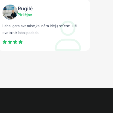
Rugilė
Pirkėjas
Labai gera svetainė,kai nėra idėjų referatui ši
Gali r
svetainė labai padeda.
persit