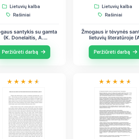
Lietuvių kalba
Lietuvių kalba
Rašiniai
Rašiniai
gaus santykis su gamta
Žmogaus ir tėvynės san
(K. Donelaitis, A.
lietuvių literatūroje (
aranauskas, S. Nėris)
Baranauskas, Maironis
Škėma)
Peržiūrėti darbą
Peržiūrėti darbą