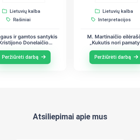
Lietuvių kalba
Lietuvių kalba
Rašiniai
Interpretacijos
gaus ir gamtos santykis
M. Martinaičio eilėraš
Kristijono Donelaičio
„Kukutis nori pamaty
poemoje ,,Metai"
tėvynę“ interpretacij
Peržiūrėti darbą
Peržiūrėti darbą
Atsiliepimai apie mus