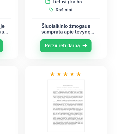
Lietuvių kalba
Rašiniai
oje
Šiuolaikinio žmogaus
us
samprata apie tėvynę
(Martynas Mažvydas, Rūta
, S.
Šepetys, Salomėja Nėris)
Peržiūrėti darbą