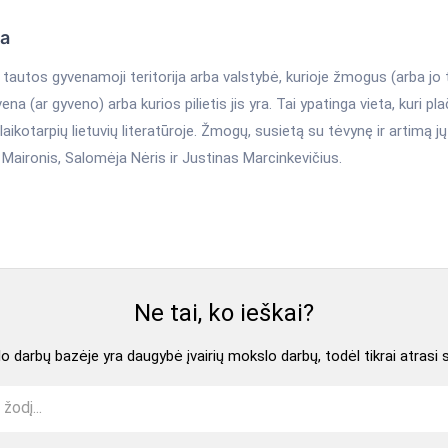
ka
tautos gyvenamoji teritorija arba valstybė, kurioje žmogus (arba jo t
ena (ar gyveno) arba kurios pilietis jis yra. Tai ypatinga vieta, kuri pl
 laikotarpių lietuvių literatūroje. Žmogų, susietą su tėvynę ir artimą j
Maironis, Salomėja Nėris ir Justinas Marcinkevičius.
Ne tai, ko ieškai?
 darbų bazėje yra daugybė įvairių mokslo darbų, todėl tikrai atrasi 