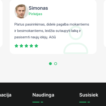
Simonas
Pirkėjas
Platus pasirinkimas, didelė pagalba mokantiems
ir besimokantiems, leidžia sutaupyti laiką ir
pasisemti naujų idėjų. Ačiū
acija
Naudinga
Susisiek