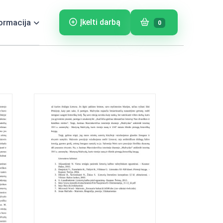
ormacija
Įkelti darbą
0