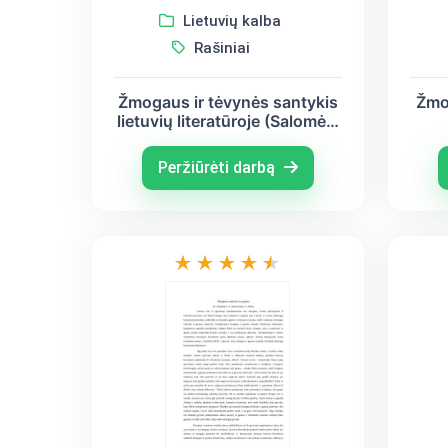
Lietuvių kalba
Rašiniai
Žmogaus ir tėvynės santykis
Žmo
lietuvių literatūroje (Salomėja
Nėris, Maironis, Antanas
B
Škėma)
Peržiūrėti darbą