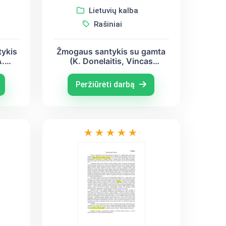
Lietuvių kalba
Rašiniai
tykis
Žmogaus santykis su gamta
A.
(K. Donelaitis, Vincas
, A.
Mykolaitis – Putinas, Juozas
– Tumas Vaižgantas)
Peržiūrėti darbą