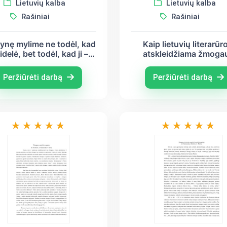
Lietuvių kalba
Lietuvių kalba
Rašiniai
Rašiniai
vynę mylime ne todėl, kad
Kaip lietuvių literarūr
didelė, bet todėl, kad ji –
atskleidžiama žmoga
tėvynė“ (Adomas
laikysena ribinėse
ickevičius, Maironis,
situacijose? (B. Sruoga
Peržiūrėti darbą
Peržiūrėti darbą
Bronius Krivickas)
Nėris)