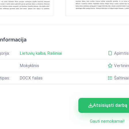
informacija
orija:
Lietuvių kalba
,
Rašiniai
Apimtis
Mokyklinis
Vertini
tipas:
DOCX failas
Šaltiniai
Atsisiųsti darbą
Gauti nemokamai!