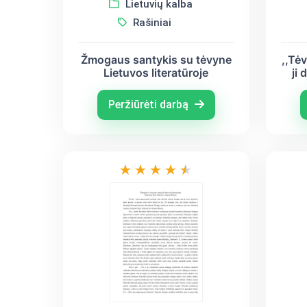
Lietuvių kalba
Rašiniai
Žmogaus santykis su tėvyne
,,Tė
Lietuvos literatūroje
ji 
M
Peržiūrėti darbą