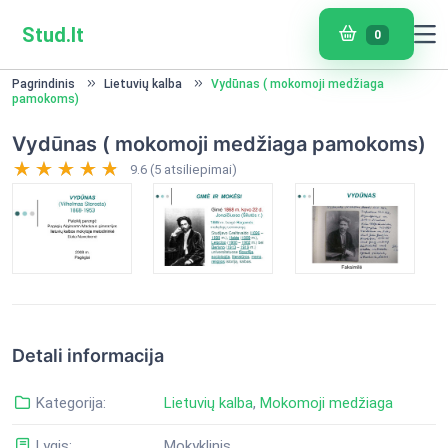
Stud.lt
0
Pagrindinis
Lietuvių kalba
Vydūnas ( mokomoji medžiaga
pamokoms)
Vydūnas ( mokomoji medžiaga pamokoms)
9.6 (5 atsiliepimai)
Detali informacija
Kategorija:
Lietuvių kalba
,
Mokomoji medžiaga
Lygis:
Mokyklinis