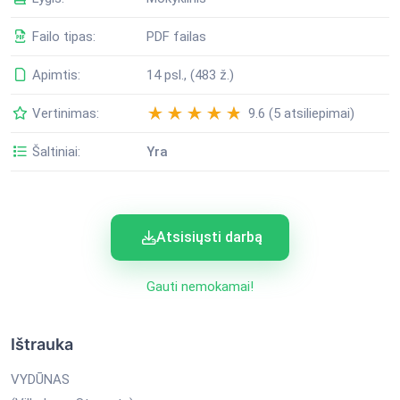
Failo tipas:
PDF failas
Apimtis:
14 psl., (483 ž.)
Vertinimas:
9.6 (5 atsiliepimai)
Šaltiniai:
Yra
Atsisiųsti darbą
Gauti nemokamai!
Ištrauka
VYDŪNAS