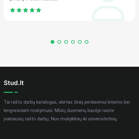
Stud.lt
Tai rašto darbų katalogas, skirtas žinių perdavimui kitiems bei
lengvesniam mokymuisi. Mūsų duomenų bazėje rasite
įvairiausių rašto darbų. Nuo mokyklinių iki universitetinių.