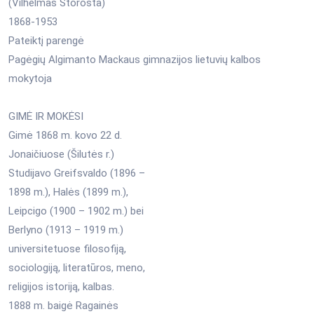
(Vilhelmas Storosta)
1868-1953
Pateiktį parengė
Pagėgių Algimanto Mackaus gimnazijos lietuvių kalbos
mokytoja
GIMĖ IR MOKĖSI
Gimė 1868 m. kovo 22 d.
Jonaičiuose (Šilutės r.)
Studijavo Greifsvaldo (1896 –
1898 m.), Halės (1899 m.),
Leipcigo (1900 – 1902 m.) bei
Berlyno (1913 – 1919 m.)
universitetuose filosofiją,
sociologiją, literatūros, meno,
religijos istoriją, kalbas.
1888 m. baigė Ragainės