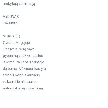
mokytojų seminariją.
VYDŪNAS
Faksimilė
VEIKLA (1)
Gyveno Maţojoje
Lietuvoje. Visą savo
gyvenimą paskyrė tautos
išlikimo, tau-tos ţadintojo
darbams. Aiškinosi, kas yra
tauta ir kokie svarbiausi
veiksniai lemia tautos
autentiškumą,atsparumą.