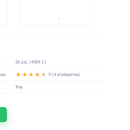
:
26 psl., (4509 ž.)
mas:
9 (4 atsiliepimai)
:
Yra