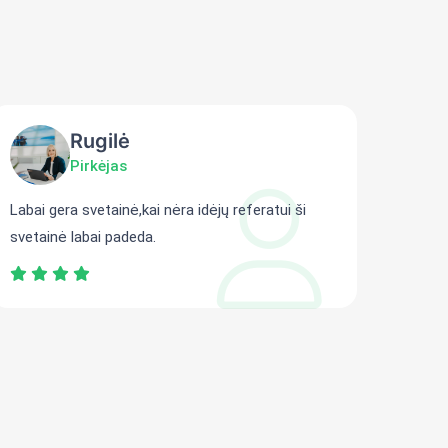
Rugilė
Pirkėjas
Labai gera svetainė,kai nėra idėjų referatui ši
Gali r
svetainė labai padeda.
persit