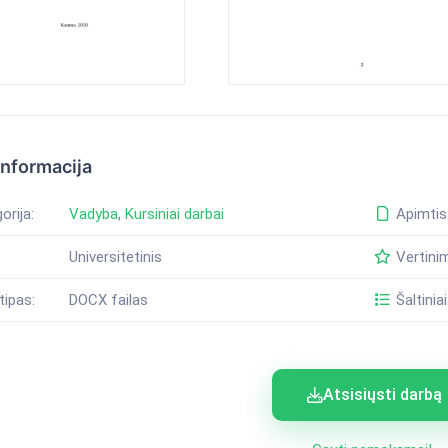
informacija
orija:
Vadyba
,
Kursiniai darbai
Apimtis
Universitetinis
Vertini
tipas:
DOCX failas
Šaltiniai
Atsisiųsti darbą