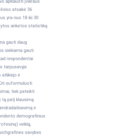
o apklausti įvairaus
 išviso atsakė 36
us yra nuo 18 iki 30
rytos anketos statistiką
ma gauti daug
is siekiama gauti
 kad respondentai
us tarpusavyje.
atlikėjo ir
 būti suformuluoti
imai, tiek pateikti
 tą patį klausimą.
bendradarbiavimą ir
pondento demografinius
rofesinę) veiklą,
 psichgrafines savybes