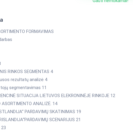
Gauti nemokamai!
ka
SORTIMENTO FORMAVIMAS
 darbas
3
LINIS RINKOS SEGMENTAS 4
usos rezultatų analizė 4
otojų segmentavimas 11
RENCINĖ SITUACIJA LIETUVOS ELEKRONINĖJE RINKOJE 12
O ASORTIMENTO ANALIZĖ. 14
RISTLANDIJA‘‘ PARDAVIMŲ SKATINIMAS 19
TURISLANDIJA‘‘PARDAVIMŲ SCENARIJUS 21
 23