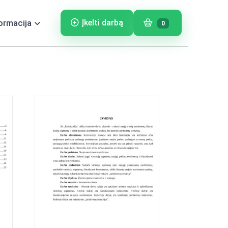
ormacija
Įkelti darbą
0