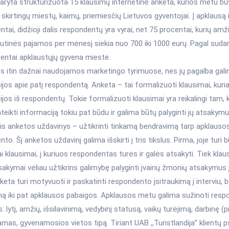
ryta struktūrizuota 15 klausimų internetinė anketa, kurios metu buv
skirtingų miestų, kaimų, priemiesčių Lietuvos gyventojai. Į apklausą
tai, didžioji dalis respondentų yra vyrai, net 75 procentai, kurių amži
dutinės pajamos per mėnesį siekia nuo 700 iki 1000 eurų. Pagal suda
centai apklaustųjų gyvena mieste.
s itin dažnai naudojamos marketingo tyrimuose, nes jų pagalba gali
jos apie patį respondentą. Anketa – tai formalizuoti klausimai, kuria
jos iš respondentų. Tokie formalizuoti klausimai yra reikalingi tam,
teikti informaciją tokiu pat būdu ir galima būtų palyginti jų atsakym
is anketos uždavinys – užtikrinti tinkamą bendravimą tarp apklausos 
to. Šį anketos uždavinį galima išskirti į tris tikslus. Pirma, joje turi
ai klausimai, į kuriuos respondentas turės ir galės atsakyti. Tiek klaus
sakymai vėliau užtikrins galimybę palyginti įvairių žmonių atsakymus į
keta turi motyvuoti ir paskatinti respondento įsitraukimą į interviu, 
mą iki pat apklausos pabaigos. Apklausos metu galima sužinoti res
 lytį, amžių, išsilavinimą, vedybinį statusą, vaikų turėjimą, darbinę (p
amas, gyvenamosios vietos tipą. Tiriant UAB ,,Turistlandija’’ klientų