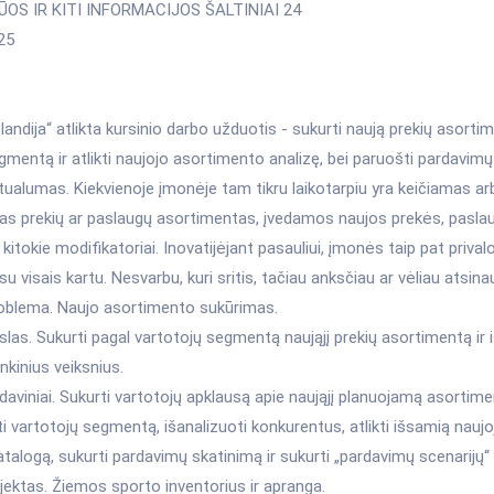
ŪOS IR KITI INFORMACIJOS ŠALTINIAI 24
25
tlandija“ atlikta kursinio darbo užduotis - sukurti naują prekių asorti
egmentą ir atlikti naujojo asortimento analizę, bei paruošti pardavimų
ualumas. Kiekvienoje įmonėje tam tikru laikotarpiu yra keičiamas ar
as prekių ar paslaugų asortimentas, įvedamos naujos prekės, pasla
kitokie modifikatoriai. Inovatijėjant pasauliui, įmonės taip pat privalo
u visais kartu. Nesvarbu, kuri sritis, tačiau anksčiau ar vėliau atsinauj
oblema. Naujo asortimento sukūrimas.
slas. Sukurti pagal vartotojų segmentą naująjį prekių asortimentą ir i
inkinius veiksnius.
aviniai. Sukurti vartotojų apklausą apie naująjį planuojamą asortime
i vartotojų segmentą, išanalizuoti konkurentus, atlikti išsamią nauj
atalogą, sukurti pardavimų skatinimą ir sukurti „pardavimų scenarijų“
jektas. Žiemos sporto inventorius ir apranga.