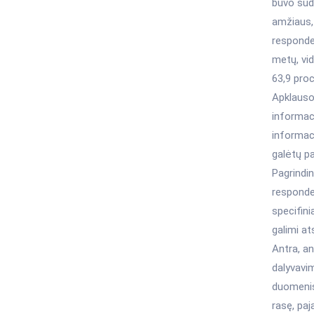
buvo suda
amžiaus, 
responden
metų, vi
63,9 pro
Apklauso
informaci
informaci
galėtų pa
Pagrindin
responden
specifini
galimi at
Antra, an
dalyvavi
duomenis:
rasę, paj