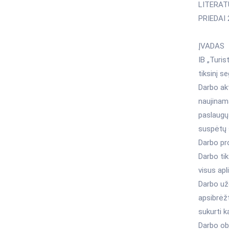
LITERAT
PRIEDAI 
ĮVADAS
IB „Turis
tiksinį s
Darbo akt
naujinam
paslaugų 
suspėtų s
Darbo pr
Darbo tik
visus apl
Darbo užd
apsibrėžt
sukurti k
Darbo ob