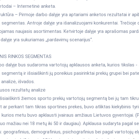
todai – Internetinė anketa.
uktūra – Pirmoje darbo dalyje yra aptariami anketos rezultatai ir ap
 segmentas. Antroje dalyje yra išanalizuojami konkurentai. Trečioje d
uojamas naujasis asortimentas. Ketvirtoje dalyje yra aprašomas par
dalyje yra sukuriamas „pardavimų scenarijus“.
LINIS RINKOS SEGMENTAS
bo dalyje bus sudaroma vartotojų apklausos anketa, kurios tikslas - 
 segmentą ir išsiaiškinti jų poreikius pasirinktai prekių grupei bei pa
 analizė, išvados.
usos rezultatų analizė
išsiaiškinti žiemos sporto prekių vartotojų segmentą bei jų tam tikru
 ar perkant tam tikras sportines prekes, buvo atliktas kiekybinis ty
 kurios metu buvo apklausti įvairaus amžiaus Lietuvos gyventojai. (P
uo mažiau nei 18 metų iki 50 ir daugiau). Apklausa sudaryta pagal
 geografinius, demografinius, psichografinius bei pagal vartotojų e