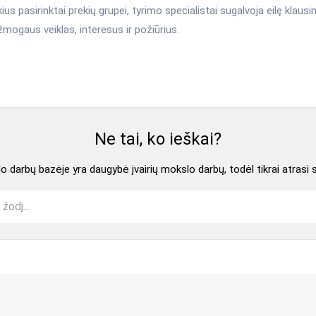
kius pasirinktai prekių grupei, tyrimo specialistai sugalvoja eilę klausim
žmogaus veiklas, interesus ir požiūrius.
Ne tai, ko ieškai?
 darbų bazėje yra daugybė įvairių mokslo darbų, todėl tikrai atrasi 