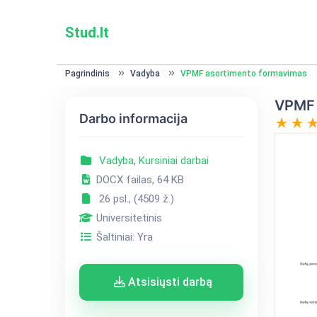
Stud.lt
Pagrindinis
Vadyba
VPMF asortimento formavimas
VPMF 
Darbo informacija
Vadyba
,
Kursiniai darbai
DOCX failas, 64 KB
26 psl., (4509 ž.)
Universitetinis
Šaltiniai: Yra
Atsisiųsti darbą