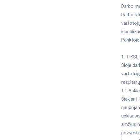
Darbo me
Darbo str
vartotojų
išanaliz
Penktoje 
1. TIKS
Šioje dar
vartotojų
rezultatų
1.1 Apkla
Siekiant 
naudojant
apklausa,
amžius n
požymius: