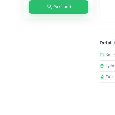
Paklausti
Detali 
Kateg
Lygis:
Failo 