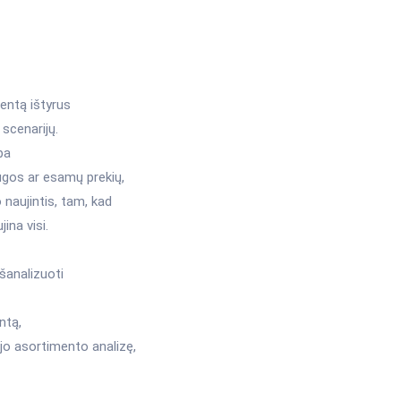
mentą ištyrus
 scenarijų.
ba
ugos ar esamų prekių,
 naujintis, tam, kad
ina visi.
šanalizuoti
ntą,
ojo asortimento analizę,