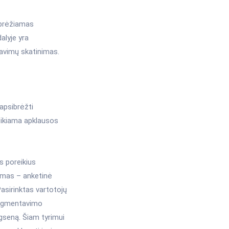
ibrėžiamas
alyje yra
davimų skatinimas.
apsibrėžti
teikiama apklausos
s poreikius
rimas – anketinė
asirinktas vartotojų
 segmentavimo
lgseną. Šiam tyrimui