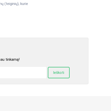
ų (teiginių), kurie
sau tinkamą!
Ieškoti