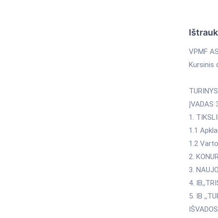
Ištrau
VPMF A
Kursinis
TURINYS
ĮVADAS 
1. TIKS
1.1 Apkla
1.2 Vart
2. KONU
3. NAUJ
4. IB,,T
5. IB ,,
IŠVADOS