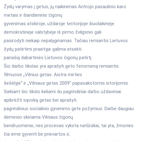
Žydų varymas į getus, jų naikinimas Antrojo pasaulinio karo
metais ir šiandieninis čigonų
gyvenimas atskiroje, uždaroje teritorijoje šiuolaikinėje
demokratinėje valstybėje iš pirmo žvilgsnio gali
pasirodyti niekaip nepalyginamas. Tačiau remiantis Lietuvos
žydų patirtimi praeityje galima atsekti
panašią dabartinės Lietuvos čigonų patirtį.
Šio darbo tikslas yra aprašyti geto fenomeną remiantis
filmuose „Vilnius getas. Aistra mirties
šešėlyje“ ir „Vilniaus getas 2009“ papasakotomis istorijomis.
Siekiant šio tikslo keliami du pagrindiniai darbo uždaviniai:
apibrėžti sąvoką getas bei aprašyti
pagrindinius socialinio gyvenimo gete požymius. Darbe daugiau
dėmesio skiriama Vilniaus čigonų
bendruomenei, nes procesas vyksta natūraliai, tai yra, žmonės
čia ėmė gyventi be prievartos ir,