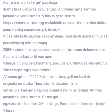
Aistra mirties šešėlyje“ pasakoja
dramatišką Lietuvos žydų situaciją Vilniaus gete Antrojo
pasaulinio karo metais. Vilniaus geto teatro
idėja vieniems atrodo lyg makabriškas paskutinis mirties šokis
prieš visišką sunaikinimą, kitiems –
vilties kibirkštis niūrioje kasdienybėje, padedanti užmiršti nuolat
persekiojantį mirties kvapą.
2009 – aisiais Lietuvos visuomenei pristatomas dokumentinis
Audriaus Lelkaičio filmas apie
Vilniaus čigonų bendruomenę, įsikūrusią Kirtimuose. Nepatogus
filmas nepatogiu pavadinimu:
„Vilniaus getas 2009“. Kažin, ar autorių galima kaltinti
originalumo stoka. Nuoroda į A. Juzėno filmą
sufleruoja, kad geto sąvoka siejama ne tik su žydais Antrojo
pasaulinio karo metais. Getas gali
egzistuoti ir šiandien, XXI amžiuje, Europos kultūros sostinėje
Vilniuje.