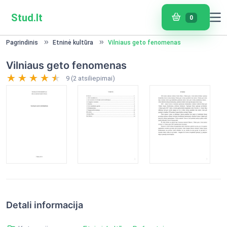
Stud.lt
0
Pagrindinis
Etninė kultūra
Vilniaus geto fenomenas
Vilniaus geto fenomenas
9 (2 atsiliepimai)
Detali informacija