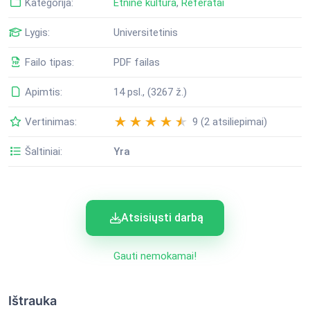
Kategorija:
Etninė kultūra
,
Referatai
Lygis:
Universitetinis
Failo tipas:
PDF failas
Apimtis:
14 psl., (3267 ž.)
Vertinimas:
9 (2 atsiliepimai)
Šaltiniai:
Yra
Atsisiųsti darbą
Gauti nemokamai!
Ištrauka