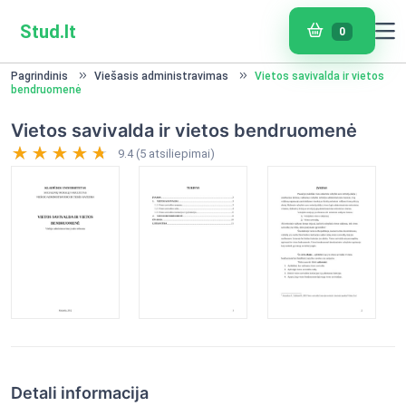
Stud.lt
0
Pagrindinis
Viešasis administravimas
Vietos savivalda ir vietos
bendruomenė
Vietos savivalda ir vietos bendruomenė
9.4 (5 atsiliepimai)
Detali informacija