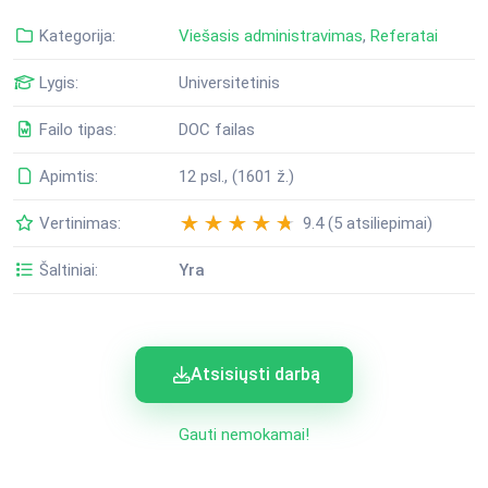
Kategorija:
Viešasis administravimas
,
Referatai
Lygis:
Universitetinis
Failo tipas:
DOC failas
Apimtis:
12 psl., (1601 ž.)
Vertinimas:
9.4 (5 atsiliepimai)
Šaltiniai:
Yra
Atsisiųsti darbą
Gauti nemokamai!