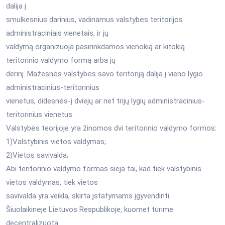
dalija į
smulkesnius darinius, vadinamus valstybės teritorijos
administraciniais vienetais, ir jų
valdymą organizuoja pasirinkdamos vienokią ar kitokią
teritorinio valdymo formą arba jų
derinį. Mažesnės valstybės savo teritoriją dalija į vieno lygio
administracinius-teritorinius
vienetus, didesnės-į dviejų ar net trijų lygių administracinius-
teritorinius vienetus.
Valstybės teorijoje yra žinomos dvi teritorinio valdymo formos:
1)Valstybinis vietos valdymas;
2)Vietos savivalda;
Abi teritorinio valdymo formas sieja tai, kad tiek valstybinis
vietos valdymas, tiek vietos
savivalda yra veikla, skirta įstatymams įgyvendinti.
Šiuolaikinėje Lietuvos Respublikoje, kuomet turime
decentralizuotą