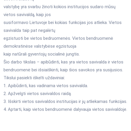
valstybę yra svarbu žinoti kokios institucijos sudaro mūsų
vietos savivaldą, kaip jos
susiformavo Lietuvoje bei kokias funkcijas jos atlieka. Vietos
savivalda taip pat negalėtų
egzistuoti be vietos bedruomenės. Vietos bendruomenė
demokratinėse valstybėse egzistuoja
kaip natūrali gyventojų socialinė jungtis.
Šio darbo tikslas – apibūdinti, kas yra vietos savivalda ir vietos
bendruomenė bei išsiaiškinti, kaip šios savokos yra susijusios.
Tikslui pasiekti iškelti uždaviniai:
1. Apibūdinti, kas vadinama vietos savivalda.
2. Apžvelgti vietos savivaldos raidą.
3. Išskirti vietos savivaldos institucijas ir jų atliekamas funkcijas.
4. Aptarti, kaip vietos bendruomenė dalyvauja vietos savivaldoje.