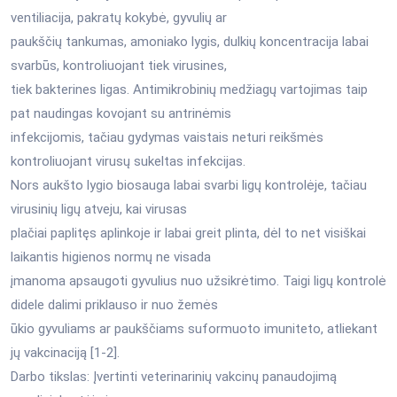
ventiliacija, pakratų kokybė, gyvulių ar
paukščių tankumas, amoniako lygis, dulkių koncentracija labai
svarbūs, kontroliuojant tiek virusines,
tiek bakterines ligas. Antimikrobinių medžiagų vartojimas taip
pat naudingas kovojant su antrinėmis
infekcijomis, tačiau gydymas vaistais neturi reikšmės
kontroliuojant virusų sukeltas infekcijas.
Nors aukšto lygio biosauga labai svarbi ligų kontrolėje, tačiau
virusinių ligų atveju, kai virusas
plačiai paplitęs aplinkoje ir labai greit plinta, dėl to net visiškai
laikantis higienos normų ne visada
įmanoma apsaugoti gyvulius nuo užsikrėtimo. Taigi ligų kontrolė
didele dalimi priklauso ir nuo žemės
ūkio gyvuliams ar paukščiams suformuoto imuniteto, atliekant
jų vakcinaciją [1-2].
Darbo tikslas: Įvertinti veterinarinių vakcinų panaudojimą