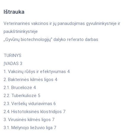
Ištrauka
Veterinarinės vakcinos ir jų panaudojimas gyvulininkystėje ir
paukštininkystėje
,,Gyvūnų biotechnologijų‘‘ dalyko referato darbas
TURINYS
ĮVADAS 3
1. Vakcinų rūšys ir efektyvumas 4
2. Bakterinės kilmės ligos 4
2.1. Bruceliozė 4
2.2. Tuberkuliozė 5
2.3. Veršelių viduriavimas 6
2.4. Histotoksinės klostridijos 7
3. Virusinės kilmės ligos 7
3.1. Mėlynojo liežuvio liga 7