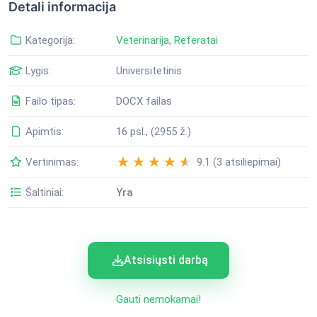
Detali informacija
Kategorija:
Veterinarija
,
Referatai
Lygis:
Universitetinis
Failo tipas:
DOCX failas
Apimtis:
16 psl., (2955 ž.)
Vertinimas:
9.1 (3 atsiliepimai)
Šaltiniai:
Yra
Atsisiųsti darbą
Gauti nemokamai!