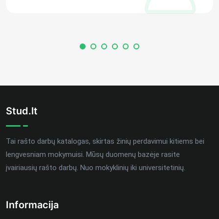
Stud.lt
Tai rašto darbų katalogas, skirtas žinių perdavimui kitiems bei
lengvesniam mokymuisi. Mūsų duomenų bazėje rasite
įvairiausių rašto darbų. Nuo mokyklinių iki universitetinių.
Informacija