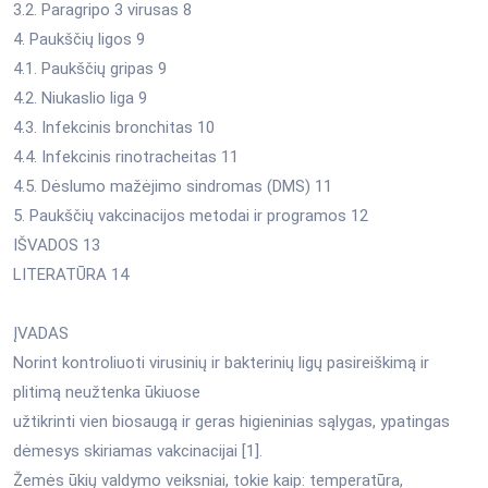
3.2. Paragripo 3 virusas 8
4. Paukščių ligos 9
4.1. Paukščių gripas 9
4.2. Niukaslio liga 9
4.3. Infekcinis bronchitas 10
4.4. Infekcinis rinotracheitas 11
4.5. Dėslumo mažėjimo sindromas (DMS) 11
5. Paukščių vakcinacijos metodai ir programos 12
IŠVADOS 13
LITERATŪRA 14
ĮVADAS
Norint kontroliuoti virusinių ir bakterinių ligų pasireiškimą ir
plitimą neužtenka ūkiuose
užtikrinti vien biosaugą ir geras higieninias sąlygas, ypatingas
dėmesys skiriamas vakcinacijai [1].
Žemės ūkių valdymo veiksniai, tokie kaip: temperatūra,