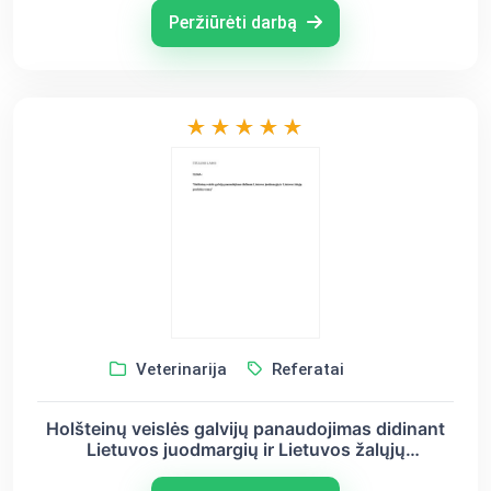
Peržiūrėti darbą
Veterinarija
Referatai
Holšteinų veislės galvijų panaudojimas didinant
Lietuvos juodmargių ir Lietuvos žalųjų
produktyvumą