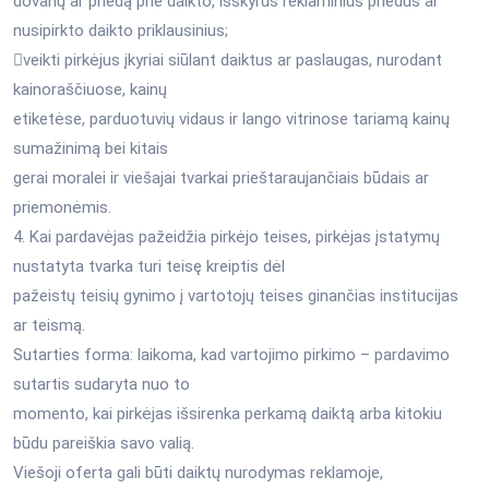
dovanų ar priedą prie daikto, išskyrus reklaminius priedus ar
nusipirkto daikto priklausinius;
veikti pirkėjus įkyriai siūlant daiktus ar paslaugas, nurodant
kainoraščiuose, kainų
etiketėse, parduotuvių vidaus ir lango vitrinose tariamą kainų
sumažinimą bei kitais
gerai moralei ir viešajai tvarkai prieštaraujančiais būdais ar
priemonėmis.
4. Kai pardavėjas pažeidžia pirkėjo teises, pirkėjas įstatymų
nustatyta tvarka turi teisę kreiptis dėl
pažeistų teisių gynimo į vartotojų teises ginančias institucijas
ar teismą.
Sutarties forma: laikoma, kad vartojimo pirkimo – pardavimo
sutartis sudaryta nuo to
momento, kai pirkėjas išsirenka perkamą daiktą arba kitokiu
būdu pareiškia savo valią.
Viešoji oferta gali būti daiktų nurodymas reklamoje,