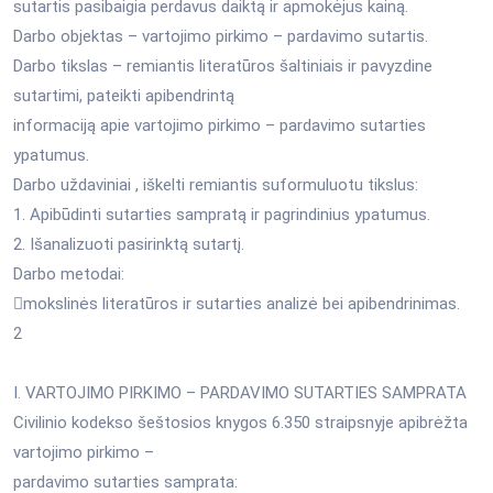
sutartis pasibaigia perdavus daiktą ir apmokėjus kainą.
Darbo objektas – vartojimo pirkimo – pardavimo sutartis.
Darbo tikslas – remiantis literatūros šaltiniais ir pavyzdine
sutartimi, pateikti apibendrintą
informaciją apie vartojimo pirkimo – pardavimo sutarties
ypatumus.
Darbo uždaviniai , iškelti remiantis suformuluotu tikslus:
1. Apibūdinti sutarties sampratą ir pagrindinius ypatumus.
2. Išanalizuoti pasirinktą sutartį.
Darbo metodai:
mokslinės literatūros ir sutarties analizė bei apibendrinimas.
2
I. VARTOJIMO PIRKIMO – PARDAVIMO SUTARTIES SAMPRATA
Civilinio kodekso šeštosios knygos 6.350 straipsnyje apibrėžta
vartojimo pirkimo –
pardavimo sutarties samprata: