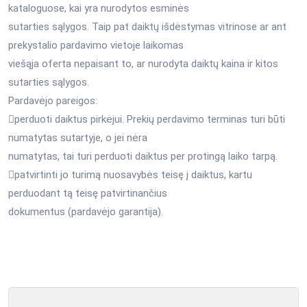
kataloguose, kai yra nurodytos esminės
sutarties sąlygos. Taip pat daiktų išdėstymas vitrinose ar ant
prekystalio pardavimo vietoje laikomas
viešąja oferta nepaisant to, ar nurodyta daiktų kaina ir kitos
sutarties sąlygos.
Pardavėjo pareigos:
perduoti daiktus pirkėjui. Prekių perdavimo terminas turi būti
numatytas sutartyje, o jei nėra
numatytas, tai turi perduoti daiktus per protingą laiko tarpą.
patvirtinti jo turimą nuosavybės teisę į daiktus, kartu
perduodant tą teisę patvirtinančius
dokumentus (pardavėjo garantija).