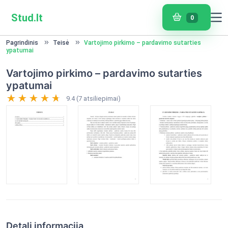
Stud.lt
0
Pagrindinis
Teisė
Vartojimo pirkimo – pardavimo sutarties
ypatumai
Vartojimo pirkimo – pardavimo sutarties
ypatumai
9.4 (7 atsiliepimai)
Detali informacija