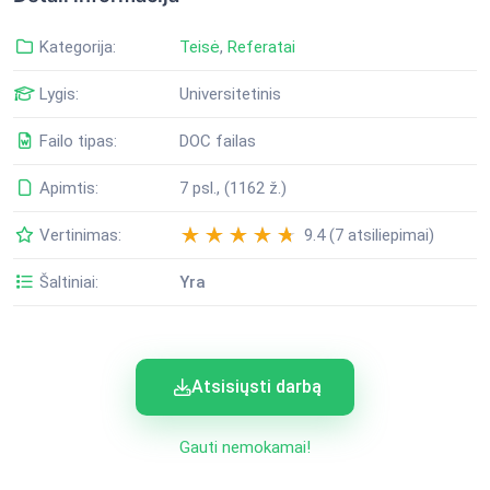
Kategorija:
Teisė
,
Referatai
Lygis:
Universitetinis
Failo tipas:
DOC failas
Apimtis:
7 psl., (1162 ž.)
Vertinimas:
9.4 (7 atsiliepimai)
Šaltiniai:
Yra
Atsisiųsti darbą
Gauti nemokamai!