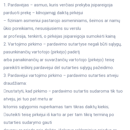
1. Pardavėjas – asmuo, kuris verčiasi prekyba įsipareigoja
parduoti prekę – kilnojamąjį daiktą pirkėjui
– fiziniam asmeniui pastarojo asmeniniams, šeimos ar namų
ūkio poreikiams, nesusijusiems su verslu
ar profesija, tenkinti, o pirkėjas įsipareigoja sumokėti kainą
2. Vartojimo pirkimo – pardavimo sutartyse negali būti sąlygų,
pasunkinančių vartotojo (pirkėjo) padėtį
arba panaikinančių ar suvaržančių vartotojo (pirkėjo) teisę
pareikšti ieškinį pardavėjui dėl sutarties sąlygų pažeidimo.
3. Pardavėjui vartojimo pirkimo – pardavimo sutarties atveju
draudžiama:
nustatyti, kad pirkimo – pardavimo sutartis sudaroma tik tuo
atveju, jei tuo pat metu ar
kitomis sąlygomis nuperkamas tam tikras daiktų kiekis;
suteikti teisę pirkėjui iš karto ar per tam tikrą terminą po
sutarties sudarymo gauti