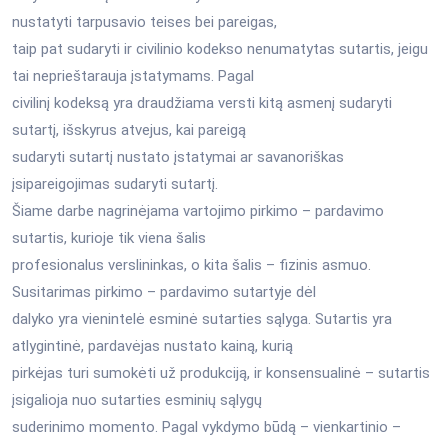
nustatyti tarpusavio teises bei pareigas,
taip pat sudaryti ir civilinio kodekso nenumatytas sutartis, jeigu
tai neprieštarauja įstatymams. Pagal
civilinį kodeksą yra draudžiama versti kitą asmenį sudaryti
sutartį, išskyrus atvejus, kai pareigą
sudaryti sutartį nustato įstatymai ar savanoriškas
įsipareigojimas sudaryti sutartį.
Šiame darbe nagrinėjama vartojimo pirkimo – pardavimo
sutartis, kurioje tik viena šalis
profesionalus verslininkas, o kita šalis – fizinis asmuo.
Susitarimas pirkimo – pardavimo sutartyje dėl
dalyko yra vienintelė esminė sutarties sąlyga. Sutartis yra
atlygintinė, pardavėjas nustato kainą, kurią
pirkėjas turi sumokėti už produkciją, ir konsensualinė – sutartis
įsigalioja nuo sutarties esminių sąlygų
suderinimo momento. Pagal vykdymo būdą – vienkartinio –