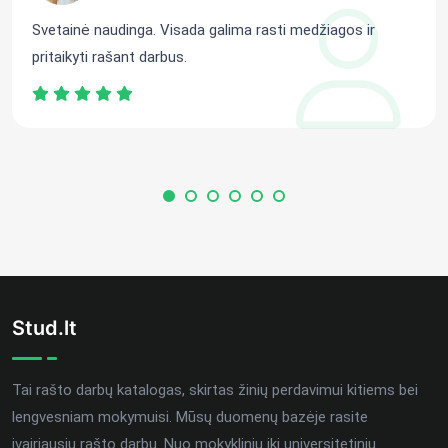
Svetainė naudinga. Visada galima rasti medžiagos ir
pritaikyti rašant darbus.
Stud.lt
Tai rašto darbų katalogas, skirtas žinių perdavimui kitiems bei
lengvesniam mokymuisi. Mūsų duomenų bazėje rasite
įvairiausių rašto darbų. Nuo mokyklinių iki universitetinių.