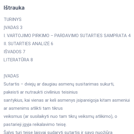
Ištrauka
TURINYS
ĮVADAS 3
I. VARTOJIMO PIRKIMO – PARDAVIMO SUTARTIES SAMPRATA 4
II. SUTARTIES ANALIZĖ 6
IŠVADOS 7
LITERATŪRA 8
ĮVADAS
Sutartis – dviejų ar daugiau asmenų susitarimas sukurti,
pakeisti ar nutraukti civilinius teisinius
santykius, kai vienas ar keli asmenys įsipareigoja kitam asmeniui
ar asmenims atlikti tam tikrus
veiksmus (ar susilaikyti nuo tam tikrų veiksmų atlikimo), o
pastarieji įgyja reikalavimo teisę.
Šalys turi teisę laisvai sudaryti sutartis ir savo nuožiūra