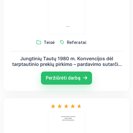
Teisė
Referatai
Jungtinių Tautų 1980 m. Konvencijos dėl
tarptautinio prekių pirkimo – pardavimo sutarčių
aiškinimas ir taikymas
Peržiūrėti darbą