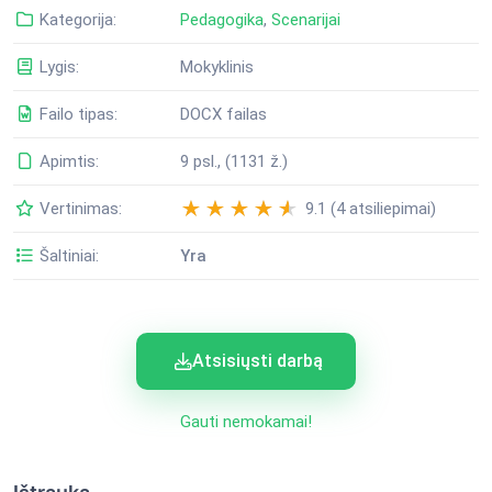
Kategorija:
Pedagogika
,
Scenarijai
Lygis:
Mokyklinis
Failo tipas:
DOCX failas
Apimtis:
9 psl., (1131 ž.)
Vertinimas:
9.1 (4 atsiliepimai)
Šaltiniai:
Yra
Atsisiųsti darbą
Gauti nemokamai!