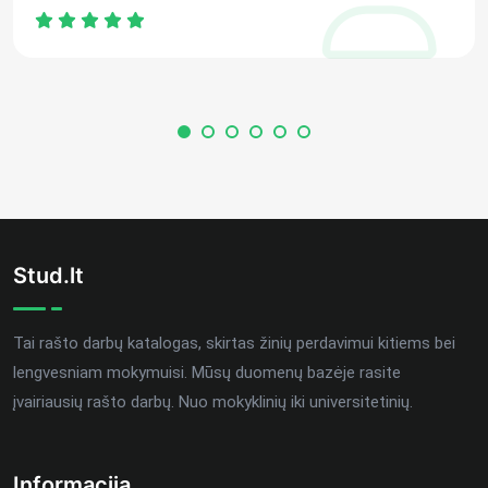
Stud.lt
Tai rašto darbų katalogas, skirtas žinių perdavimui kitiems bei
lengvesniam mokymuisi. Mūsų duomenų bazėje rasite
įvairiausių rašto darbų. Nuo mokyklinių iki universitetinių.
Informacija