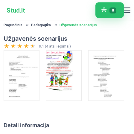
Stud.lt
0
Pagrindinis
Pedagogika
Užgavenės scenarijus
Užgavenės scenarijus
9.1 (4 atsiliepimai)
Detali informacija