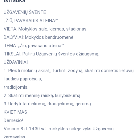
Ištrauka
UŽGAVĖNIŲ ŠVENTĖ
,,ŽIŪ, PAVASARIS ATEINA!’’
VIETA: Mokyklos salė, kiemas, stadionas.
DALYVIAI: Mokyklos bendruomenė.
TEMA: „Žiū, pavasaris ateina!”
TIKSLAI: Patirti Užgavėnių šventės džiaugsmą.
UŽDAVINIAI:
1. Plėsti mokinių akiratį, turtinti žodyną, skatinti domėtis lietuvių
liaudies papročiais,
tradicijomis.
2. Skatinti meninę raišką, kūrybiškumą.
3. Ugdyti tautiškumą, draugiškumą, gerumą.
KVIETIMAS
Dėmesio!
Vasario 8 d. 14.30 val. mokyklos salėje vyks Užgavėnių
karnavalas