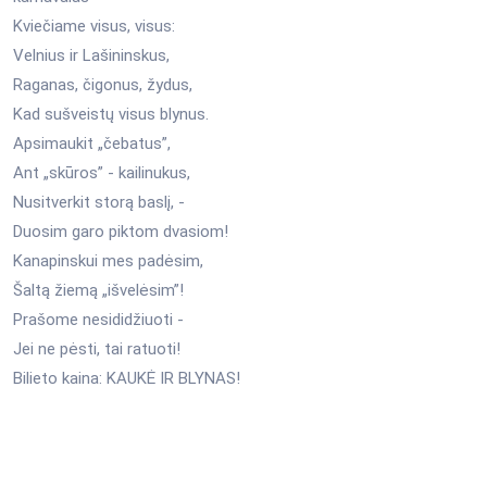
Kviečiame visus, visus:
Velnius ir Lašininskus,
Raganas, čigonus, žydus,
Kad sušveistų visus blynus.
Apsimaukit „čebatus”,
Ant „skūros” - kailinukus,
Nusitverkit storą baslį, -
Duosim garo piktom dvasiom!
Kanapinskui mes padėsim,
Šaltą žiemą „išvelėsim”!
Prašome nesididžiuoti -
Jei ne pėsti, tai ratuoti!
Bilieto kaina: KAUKĖ IR BLYNAS!