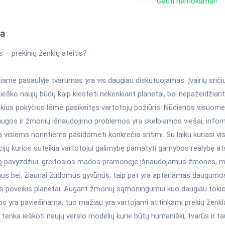
Gauti nemokamai!
ka
– prekinių ženklų ateitis?
niame pasaulyje tvarumas yra vis daugiau diskutuojamas. Įvairių sriči
 ieško naujų būdų kaip klestėti nekenkiant planetai, bei nepažeidžia
Tokius pokyčius lėmė pasikeitęs vartotojų požiūris. Nūdienos visuom
augos ir žmonių išnaudojimo problemos yra skelbiamos viešai, inform
 visiems norintiems pasidomėti konkrečia sritimi. Su laiku kuriasi vi
ijų kurios suteikia vartotojui galimybę pamatyti gamybos realybę at
 pavyzdžiui: greitosios mados pramonėje išnaudojamus žmones, 
us bei, žiauriai žudomus gyvūnus, taip pat yra aptariamas daugum
s poveikis planetai. Augant žmonių sąmoningumui kuo daugiau tokio
s yra paviešinama, tuo mažiau yra vartojami atitinkami prekių ženkl
tenka ieškoti naujų verslo modelių kurie būtų humaniški, tvarūs ir t