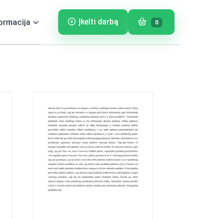
ormacija
Įkelti darbą
0