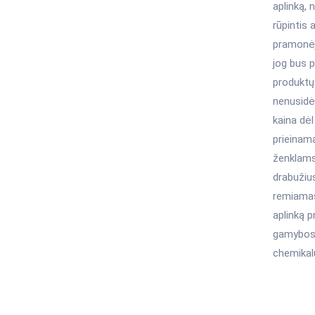
aplinką, 
rūpintis 
pramonėje
jog bus 
produktų 
nenusidė
kaina dėl
prieinam
ženklams.
drabužius
remiamas 
aplinką 
gamybos c
chemikalų