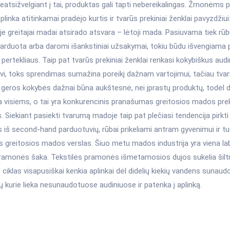
neatsižvelgiant į tai, produktas gali tapti nebereikalingas. Žmonėms 
aplinka atitinkamai pradėjo kurtis ir tvarūs prekiniai ženklai pavyzdži
 greitajai madai atsirado atsvara – lėtoji mada. Pasiuvama tiek rūb
parduota arba daromi išankstiniai užsakymai, tokiu būdu išvengiama
pertekliaus. Taip pat tvarūs prekiniai ženklai renkasi kokybiškus audin
vi, toks sprendimas sumažina poreikį dažnam vartojimui, tačiau tvar
 geros kokybės dažnai būna aukštesnė, nei įprastų produktų, todėl d
a visiems, o tai yra konkurencinis pranašumas greitosios mados pre
 Siekiant pasiekti tvarumą madoje taip pat plečiasi tendencija pirkt
 iš second-hand parduotuvių, rūbai prikeliami antram gyvenimui ir t
greitosios mados verslas. Šiuo metu mados industrija yra viena labi
pramonės šaka. Tekstilės pramonės išmetamosios dujos sukelia šilt
iklas visapusiškai kenkia aplinkai dėl didelių kiekių vandens sunaudo
 kurie lieka nesunaudotuose audiniuose ir patenka į aplinką.