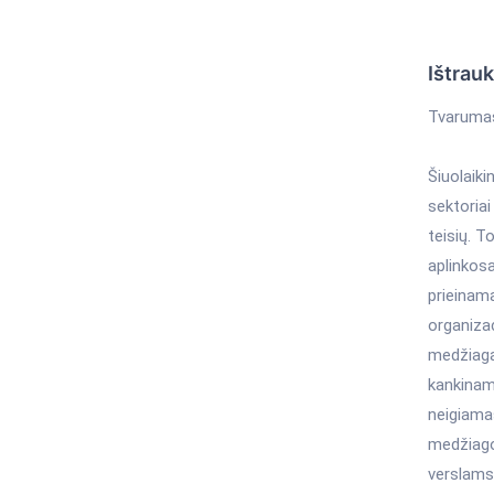
Ištrau
Tvarumas 
Šiuolaiki
sektoriai
teisių. 
aplinkos
prieinama
organizac
medžiagą
kankinam
neigiama
medžiago
verslams 