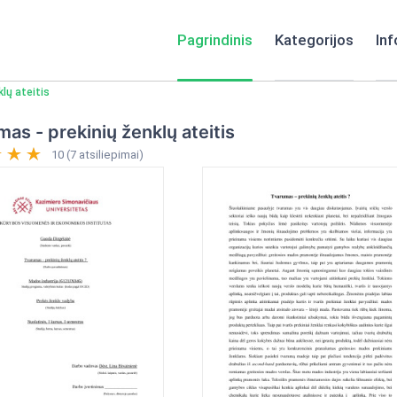
Pagrindinis
Kategorijos
Inf
lų ateitis
as - prekinių ženklų ateitis
10 (7 atsiliepimai)