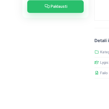
Paklausti
Detali 
Kateg
Lygis:
Failo 