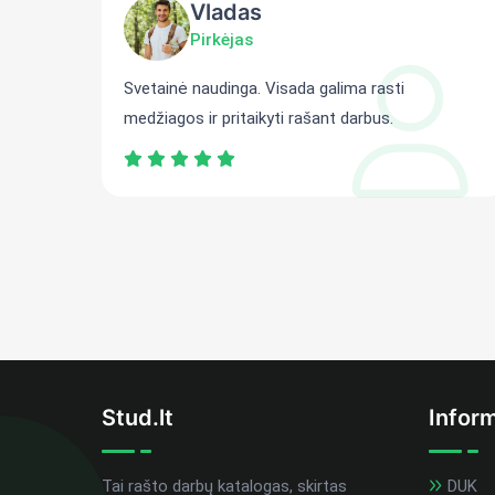
Vladas
Pirkėjas
ti
Svetainė naudinga. Visada galima rasti
medžiagos ir pritaikyti rašant darbus.
Stud.lt
Inform
Tai rašto darbų katalogas, skirtas
DUK