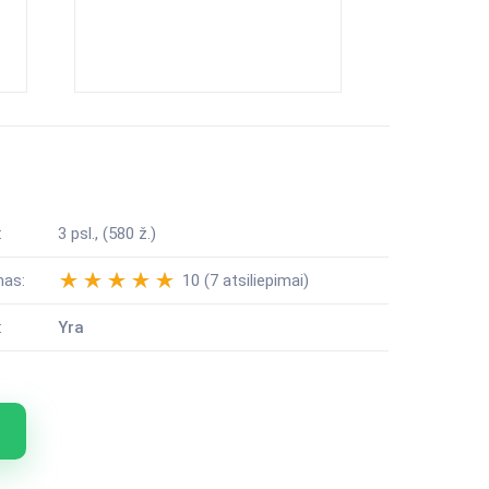
:
3 psl., (580 ž.)
mas:
10 (7 atsiliepimai)
:
Yra