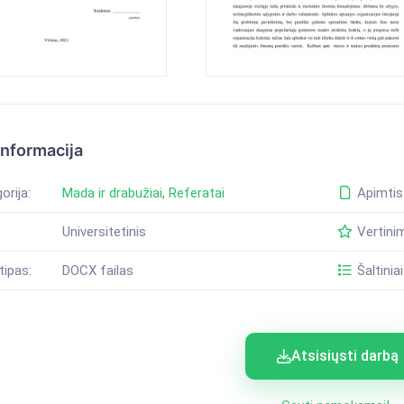
informacija
orija:
Mada ir drabužiai
,
Referatai
Apimtis
Universitetinis
Vertini
tipas:
DOCX failas
Šaltiniai
Atsisiųsti darbą