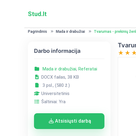
Stud.lt
Pagrindinis
Mada ir drabužiai
Tvarumas - prekinių ženk
Tvarum
Darbo informacija
Mada ir drabužiai
,
Referatai
DOCX failas, 38 KB
3 psl., (580 ž.)
Universitetinis
Šaltiniai: Yra
Atsisiųsti darbą