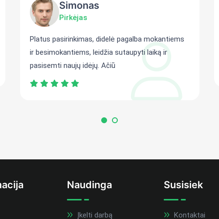
Simonas
Pirkėjas
Platus pasirinkimas, didelė pagalba mokantiems
ir besimokantiems, leidžia sutaupyti laiką ir
pasisemti naujų idėjų. Ačiū
acija
Naudinga
Susisiek
Įkelti darbą
Kontaktai