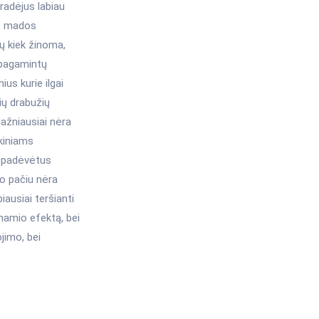
pradėjus labiau
ui: mados
ų kiek žinoma,
 pagamintų
ius kurie ilgai
ių drabužių
ažniausiai nėra
kiniams
i padėvėtus
uo pačiu nėra
ausiai teršianti
namio efektą, bei
jimo, bei