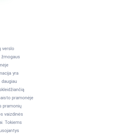
ų verslo
nt žmogaus
enėje
acija yra
s daugiau
skleidžiančią
maisto pramonėje
os pramonių
s vaizdinės
ai. Tokiems
ausojantys