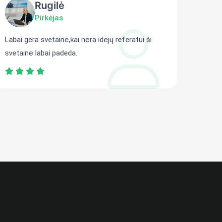
Rugilė
Pirkėjas
Labai gera svetainė,kai nėra idėjų referatui ši
Gali r
svetainė labai padeda.
persit