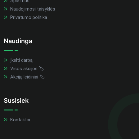
Apie mus
Naudojimosi taisyklės
Privatumo politika
Naudinga
Įkelti darbą
Visos akcijos 🏷️
Akcijų leidiniai 🏷️
Susisiek
Kontaktai