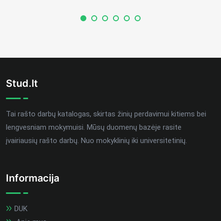
Stud.lt
Tai rašto darbų katalogas, skirtas žinių perdavimui kitiems bei
lengvesniam mokymuisi. Mūsų duomenų bazėje rasite
įvairiausių rašto darbų. Nuo mokyklinių iki universitetinių.
Informacija
DUK