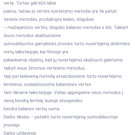
vertę. Turtas gali būti labai
įvairus, tačiau jo vertės nustatymo metodai yra tie patys:
tiesinis metodas, produkcijos kiekio, dvigubas
– mažėjančios vertės, dvigubo balanso metodas ir kiti. Taikant
šiuos metodus skaičiuosime
sumodeliuotos gamybinės įmonės turto nuvertėjimą dešimties
metų laikotarpyje, kai firmoje yra
pakankamai objektų, kad jų nuvertėjimui skaičiuoti galėtume
taikyti visus žinomus vertinimo metodus,
taip pat kiekvieną metodą atvaizduosime turto nuvertėjimo
lentelėse, suskaičiuosime balansines vertes
tam tikrame laikotarpyje. Vėliau apjungsime visus metodus į
vieną bendrą lentelę, kurioje atsispindės
bendra balanso verčių suma.
Darbo tikslas – pateikti turto nuvertėjimą sumodeliuotoje
įmonėje.
Darbo uždaviniai: