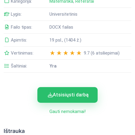
Kategorija:
Matematika
,
Referatai
Lygis:
Universitetinis
Failo tipas:
DOCX failas
Apimtis:
19 psl., (1404 ž.)
Vertinimas:
9.7 (6 atsiliepimai)
Šaltiniai:
Yra
Atsisiųsti darbą
Gauti nemokamai!
Ištrauka