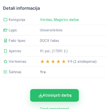
Detali informacija
Kategorija:
Verslas
,
Magistro darbai
Lygis:
Universitetinis
Failo tipas:
DOCX failas
Apimtis:
91 psl., (17391 ž.)
Vertinimas:
9.9 (2 atsiliepimai)
Šaltiniai:
Yra
Atsisiųsti darbą
Gauti nemokamai!