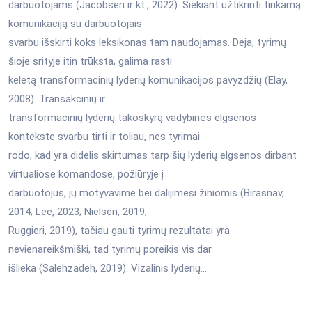
darbuotojams (Jacobsen ir kt., 2022). Siekiant užtikrinti tinkamą
komunikaciją su darbuotojais
svarbu išskirti koks leksikonas tam naudojamas. Deja, tyrimų
šioje srityje itin trūksta, galima rasti
keletą transformacinių lyderių komunikacijos pavyzdžių (Elay,
2008). Transakcinių ir
transformacinių lyderių takoskyrą vadybinės elgsenos
kontekste svarbu tirti ir toliau, nes tyrimai
rodo, kad yra didelis skirtumas tarp šių lyderių elgsenos dirbant
virtualiose komandose, požiūryje į
darbuotojus, jų motyvavime bei dalijimesi žiniomis (Birasnav,
2014; Lee, 2023; Nielsen, 2019;
Ruggieri, 2019), tačiau gauti tyrimų rezultatai yra
nevienareikšmiški, tad tyrimų poreikis vis dar
išlieka (Salehzadeh, 2019). Vizalinis lyderių...