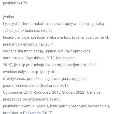
pasirinkimų 79
Įvadas
Lyderystės tema mokslinėje literatūroje yra tiriama ilgą laiką,
tačiau jos aktualumas nuolat
besikeičiančioje aplinkoje išlieka svarbus. Lyderiai svarbūs ne tik
priimant sprendimus, tačiau ir
vykdant skaitmenizaciją, ugdant kultūrą ir apmokant
darbuotojus (Jayathilake, 2019; Moldoveanu,
2019), jie taip pat įtakoja tokios organizacijoms kritiškai
svarbius dalykus kaip: lyderystės
efektyvumas, pilietiškas elgesys organizacijoje bei
pasitenkinimas darbu (Baškarada, 2017;
Ogbonnaya, 2016; Rodrigues, 2015; Skopak, 2022). Dėl šios
priežasties organizacijoms svarbu
pasirinkti tinkamus lyderius, kurie galėtų patenkinti konkrečius jų
poreikius, o Baškarada (2017)