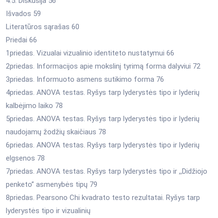
4.5. Diskusija 56
Išvados 59
Literatūros sąrašas 60
Priedai 66
1priedas. Vizualai vizualinio identiteto nustatymui 66
2priedas. Informacijos apie mokslinį tyrimą forma dalyviui 72
3priedas. Informuoto asmens sutikimo forma 76
4priedas. ANOVA testas. Ryšys tarp lyderystės tipo ir lyderių
kalbėjimo laiko 78
5priedas. ANOVA testas. Ryšys tarp lyderystės tipo ir lyderių
naudojamų žodžių skaičiaus 78
6priedas. ANOVA testas. Ryšys tarp lyderystės tipo ir lyderių
elgsenos 78
7priedas. ANOVA testas. Ryšys tarp lyderystės tipo ir ,,Didžiojo
penketo” asmenybės tipų 79
8priedas. Pearsono Chi kvadrato testo rezultatai. Ryšys tarp
lyderystės tipo ir vizualinių