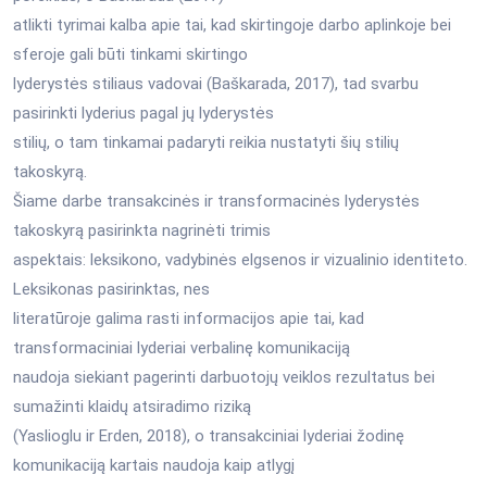
atlikti tyrimai kalba apie tai, kad skirtingoje darbo aplinkoje bei
sferoje gali būti tinkami skirtingo
lyderystės stiliaus vadovai (Baškarada, 2017), tad svarbu
pasirinkti lyderius pagal jų lyderystės
stilių, o tam tinkamai padaryti reikia nustatyti šių stilių
takoskyrą.
Šiame darbe transakcinės ir transformacinės lyderystės
takoskyrą pasirinkta nagrinėti trimis
aspektais: leksikono, vadybinės elgsenos ir vizualinio identiteto.
Leksikonas pasirinktas, nes
literatūroje galima rasti informacijos apie tai, kad
transformaciniai lyderiai verbalinę komunikaciją
naudoja siekiant pagerinti darbuotojų veiklos rezultatus bei
sumažinti klaidų atsiradimo riziką
(Yaslioglu ir Erden, 2018), o transakciniai lyderiai žodinę
komunikaciją kartais naudoja kaip atlygį