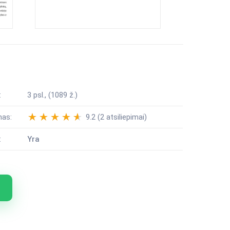
:
3 psl., (1089 ž.)
mas:
9.2 (2 atsiliepimai)
:
Yra