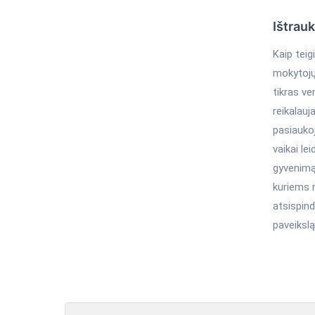
Ištrau
Kaip tei
mokytojų
tikras ve
reikalauj
pasiaukoj
vaikai le
gyvenimą 
kuriems 
atsispind
paveikslą