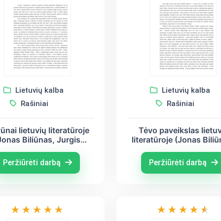
Lietuvių kalba
Lietuvių kalba
Rašiniai
Rašiniai
nai lietuvių literatūroje
Tėvo paveikslas lietu
Jonas Biliūnas, Jurgis
literatūroje (Jonas Bili
vickis, Juozas Aputis)
Jurgis Savickis, Vinc
Mykolaitis - Putinas
Peržiūrėti darbą
Peržiūrėti darbą