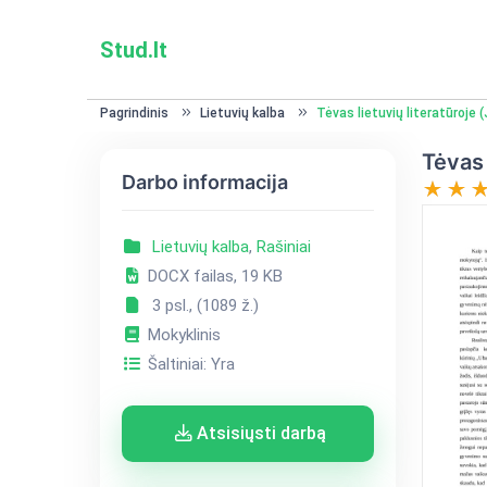
Stud.lt
Pagrindinis
Lietuvių kalba
Tėvas lietuvių literatūroje
Tėvas 
Darbo informacija
Lietuvių kalba
,
Rašiniai
DOCX failas, 19 KB
3 psl., (1089 ž.)
Mokyklinis
Šaltiniai: Yra
Atsisiųsti darbą