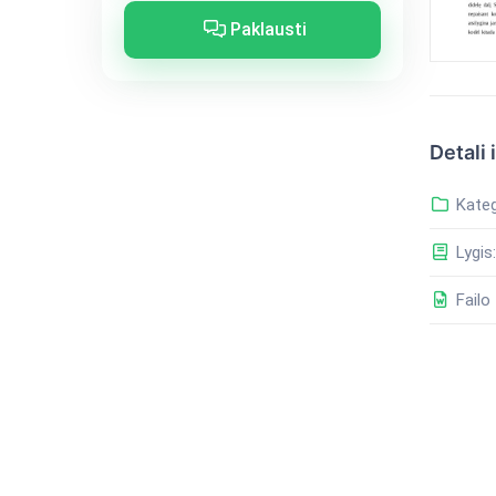
Paklausti
Detali 
Kateg
Lygis:
Failo 