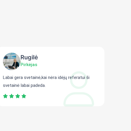
Rugilė
Pirkėjas
Labai gera svetainė,kai nėra idėjų referatui ši
Gali r
svetainė labai padeda.
persit