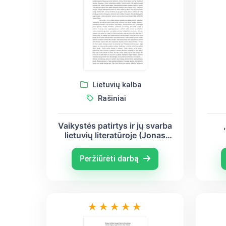
Lietuvių kalba
Rašiniai
Vaikystės patirtys ir jų svarba
lietuvių literatūroje (Jonas
Biliūnas, Jurgis Savickis,
lite
Antanas Škėma)
A
Peržiūrėti darbą