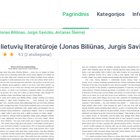
Pagrindinis
Kategorijos
Inf
 (Jonas Biliūnas, Jurgis Savickis, Antanas Škėma)
lietuvių literatūroje (Jonas Biliūnas, Jurgis S
9.2 (2 atsiliepimai)