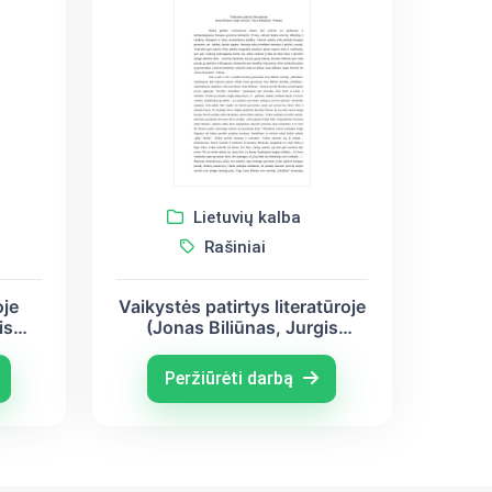
Lietuvių kalba
Rašiniai
oje
Vaikystės patirtys literatūroje
is
(Jonas Biliūnas, Jurgis
ka)
Savickis, Vincas Mykolaitis -
Putinas)
Peržiūrėti darbą