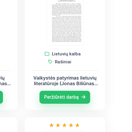
Lietuvių kalba
Rašiniai
vių
Vaikystės patyrimas lietuvių
ūnas,
literatūroje (Jonas Biliūnas,
as
Jurgis Savickis, Vincas
)
Mykolaitis - Putinas)
Peržiūrėti darbą