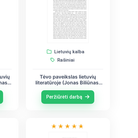
Lietuvių kalba
Rašiniai
uvių
Tėvo paveikslas lietuvių
ūnas,
literatūroje (Jonas Biliūnas,
tas,
Jurgis Savickis, Juozas
Aputis)
Peržiūrėti darbą