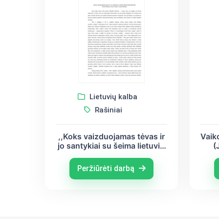
Lietuvių kalba
Rašiniai
,,Koks vaizduojamas tėvas ir
Vaiko
jo santykiai su šeima lietuvių
(
literatūroje” (Jonas Biliūnas,
Juozas Aputis, Vanda
Peržiūrėti darbą
Juknaitė)