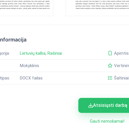
informacija
orija:
Lietuvių kalba
,
Rašiniai
Apimtis
Mokyklinis
Vertini
tipas:
DOCX failas
Šaltiniai
Atsisiųsti darbą
Gauti nemokamai!