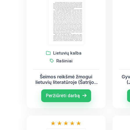
Lietuvių kalba
Rašiniai
Šeimos reikšmė žmogui
Gyvū
lietuvių literatūroje (Šatrijos
(
Ragana, Jurgis Savickis,
Sa
Jonas Biliūnas)
Peržiūrėti darbą