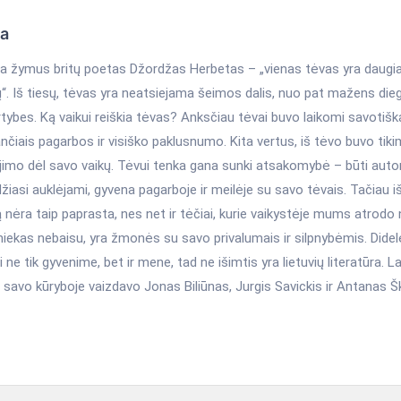
ka
gia žymus britų poetas Džordžas Herbetas – „vienas tėvas yra daugi
“. Iš tiesų, tėvas yra neatsiejama šeimos dalis, nuo pat mažens di
rtybes. Ką vaikui reiškia tėvas? Anksčiau tėvai buvo laikomi savotišk
ančiais pagarbos ir visiško paklusnumo. Kita vertus, iš tėvo buvo tiki
imo dėl savo vaikų. Tėvui tenka gana sunki atsakomybė – būti autori
idžiasi auklėjami, gyvena pagarboje ir meilėje su savo tėvais. Tačiau iš
nėra taip paprasta, nes net ir tėčiai, kurie vaikystėje mums atrodo n
niekas nebaisu, yra žmonės su savo privalumais ir silpnybėmis. Dide
i ne tik gyvenime, bet ir mene, tad ne išimtis yra lietuvių literatūra. L
 savo kūryboje vaizdavo Jonas Biliūnas, Jurgis Savickis ir Antanas 