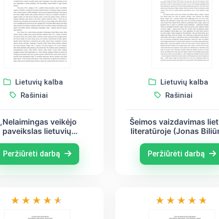
Lietuvių kalba
Lietuvių kalba
Rašiniai
Rašiniai
,,Nelaimingas veikėjo
Šeimos vaizdavimas liet
paveikslas lietuvių
literatūroje (Jonas Bili
ratūroje” (Jonas Biliūnas,
Juozas – Tumas Vaižgan
ntanas Škėma, Jurgis
Jurgis Savickis)
Peržiūrėti darbą
Peržiūrėti darbą
Savickis)