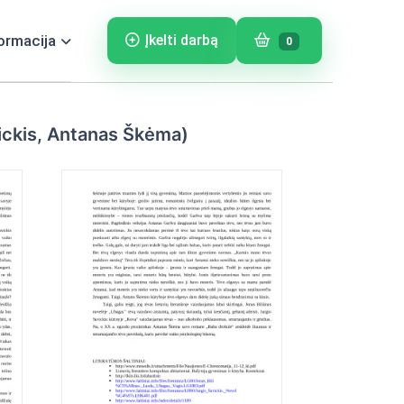
ormacija
Įkelti darbą
0
avickis, Antanas Škėma)