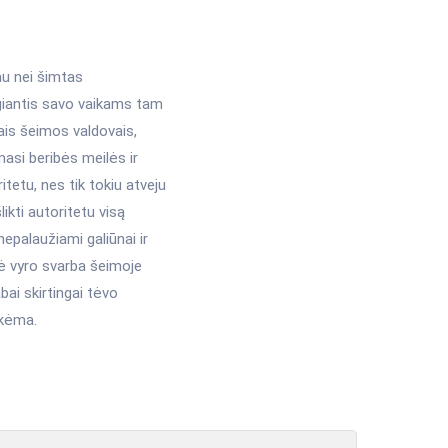
au nei šimtas
egiantis savo vaikams tam
ais šeimos valdovais,
masi beribės meilės ir
tetu, nes tik tokiu atveju
likti autoritetu visą
epalaužiami galiūnai ir
lė vyro svarba šeimoje
abai skirtingai tėvo
Škėma.