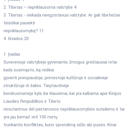
2. Tibetas – nepriklausoma valstybė 4
3. Tibetas - niekada neegzistavusi valstybė. Ar gali tibetiečiai
teisiškai pasiekti
nepriklausomybę? 11
4. Išvados 20
1. Įvadas
Suverenioje valstybėje gyvenantis žmogus greičiausiai retai
kada susimąsto, ką reiškia
gyventi priespaudoje, primestoje kultūroje ir socialinėje
struktūroje iš šalies. Tarptautinėje
bendruomenėje kyla šie klausimai, kai yra kalbama apie Kinijos
Liaudies Respublikos ir Tibeto
nesutarimus dėl pastarosios nepriklausomybės suteikimo ir tai
yra jau bemaž virš 100 metų
trunkantis konfliktas, kurio sprendimą siūlo abi pusės. Kinai