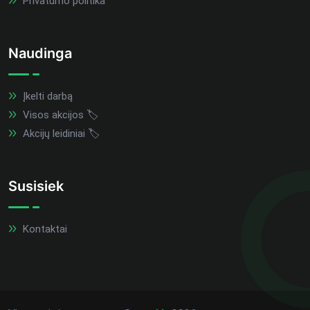
Privatumo politika
Naudinga
Įkelti darbą
Visos akcijos 🏷️
Akcijų leidiniai 🏷️
Susisiek
Kontaktai