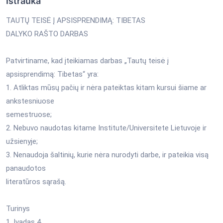
Ištrauka
TAUTŲ TEISĖ Į APSISPRENDIMĄ: TIBETAS
DALYKO RAŠTO DARBAS
Patvirtiname, kad įteikiamas darbas „Tautų teisė į
apsisprendimą: Tibetas“ yra:
1. Atliktas mūsų pačių ir nėra pateiktas kitam kursui šiame ar
ankstesniuose
semestruose;
2. Nebuvo naudotas kitame Institute/Universitete Lietuvoje ir
užsienyje;
3. Nenaudoja šaltinių, kurie nėra nurodyti darbe, ir pateikia visą
panaudotos
literatūros sąrašą.
Turinys
1. Įvadas 4