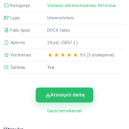
Kategorija:
Viešasis administravimas
,
Referatai
Lygis:
Universitetinis
Failo tipas:
DOCX failas
Apimtis:
24 psl., (5857 ž.)
Vertinimas:
9.6 (5 atsiliepimai)
Šaltiniai:
Yra
Atsisiųsti darbą
Gauti nemokamai!