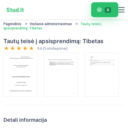
Stud.lt
0
Pagrindinis
Viešasis administravimas
Tautų teisė į
apsisprendimą: Tibetas
Tautų teisė į apsisprendimą: Tibetas
9.6 (5 atsiliepimai)
Detali informacija