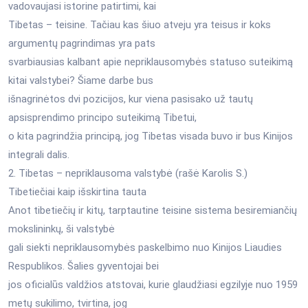
vadovaujasi istorine patirtimi, kai
Tibetas – teisine. Tačiau kas šiuo atveju yra teisus ir koks
argumentų pagrindimas yra pats
svarbiausias kalbant apie nepriklausomybės statuso suteikimą
kitai valstybei? Šiame darbe bus
išnagrinėtos dvi pozicijos, kur viena pasisako už tautų
apsisprendimo principo suteikimą Tibetui,
o kita pagrindžia principą, jog Tibetas visada buvo ir bus Kinijos
integrali dalis.
2. Tibetas – nepriklausoma valstybė (rašė Karolis S.)
Tibetiečiai kaip išskirtina tauta
Anot tibetiečių ir kitų, tarptautine teisine sistema besiremiančių
mokslininkų, ši valstybė
gali siekti nepriklausomybės paskelbimo nuo Kinijos Liaudies
Respublikos. Šalies gyventojai bei
jos oficialūs valdžios atstovai, kurie glaudžiasi egzilyje nuo 1959
metų sukilimo, tvirtina, jog