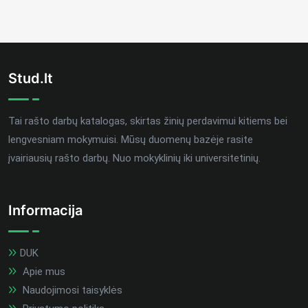
Stud.lt
Tai rašto darbų katalogas, skirtas žinių perdavimui kitiems bei
lengvesniam mokymuisi. Mūsų duomenų bazėje rasite
įvairiausių rašto darbų. Nuo mokyklinių iki universitetinių.
Informacija
DUK
Apie mus
Naudojimosi taisyklės