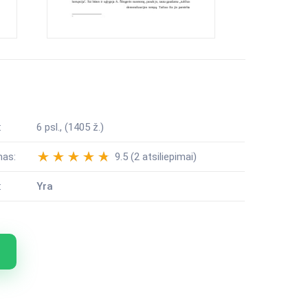
:
6 psl., (1405 ž.)
mas:
9.5 (2 atsiliepimai)
:
Yra