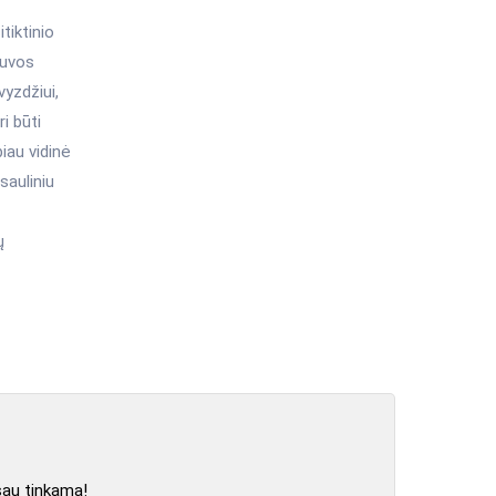
tiktinio
etuvos
vyzdžiui,
i būti
iau vidinė
sauliniu
ų
sau tinkamą!