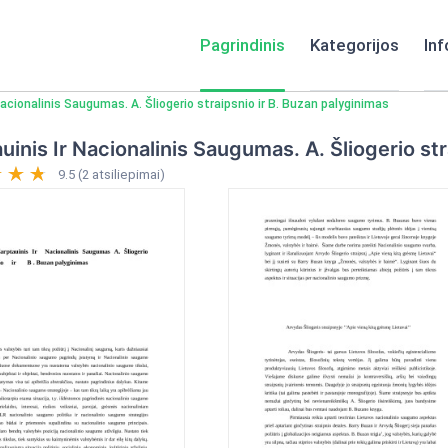
Pagrindinis
Kategorijos
Inf
Nacionalinis Saugumas. A. Šliogerio straipsnio ir B. Buzan palyginimas
uinis Ir Nacionalinis Saugumas. A. Šliogerio st
9.5 (2 atsiliepimai)