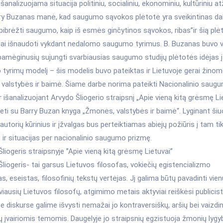
išanalizuojama situacija politiniu, socialiniu, ekonominiu, kultūriniu atž
rry Buzanas manė, kad saugumo sąvokos plėtotė yra sveikintinas dal
pibrėžti saugumo, kaip iš esmės ginčytinos sąvokos, ribas’’ir šią plėt
ai išnaudoti vykdant nedalomo saugumo tyrimus. B. Buzanas buvo 
pamėginusių sujungti svarbiausias saugumo studijų plėtotės idėjas į
tyrimų modelį – šis modelis buvo pateiktas ir Lietuvoje gerai žinom
valstybės ir baimė. Šiame darbe norima pateikti Nacionalinio saug
ir išanalizuojant Arvydo Šliogerio straipsnį „Apie vieną kitą grėsmę Li
sieti su Barry Buzan knyga „Žmonės, valstybės ir baimė“. Lyginant ši
 autorių kūrinius ir įžvalgas bus perteiktiamas abiejų požiūris į tam ti
ir situacijas per nacionalinio saugumo prizmę.
liogeris straipsnyje ’’Apie vieną kitą grėsmę Lietuvai’’
liogeris- tai garsus Lietuvos filosofas, vokiečių egistencializmo
as, eseistas, filosofinių tekstų vertėjas. Jį galima būtų pavadinti vien
iausių Lietuvos filosofų, atgimimo metais aktyviai reiškėsi publicist
 diskurse galime išvysti nemažai jo kontraversiškų, aršių bei vaizdi
ų įvairiomis temomis. Daugelyje jo straipsnių egzistuoja žmonių lygy