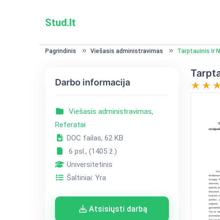
Stud.lt
Pagrindinis
Viešasis administravimas
Tarptauinis Ir 
Tarpta
Darbo informacija
Viešasis administravimas
,
Referatai
DOC failas, 62 KB
6 psl., (1405 ž.)
Universitetinis
Šaltiniai: Yra
Atsisiųsti darbą