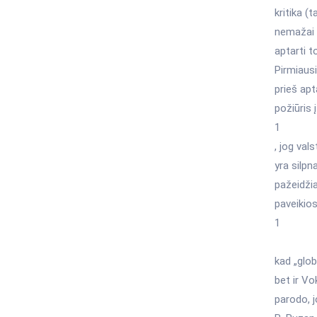
kritika (
nemažai g
aptarti t
Pirmiausi
prieš apt
požiūris 
1
, jog val
yra silpna
pažeidžia
paveikios
1
kad „glob
bet ir Vo
parodo, j