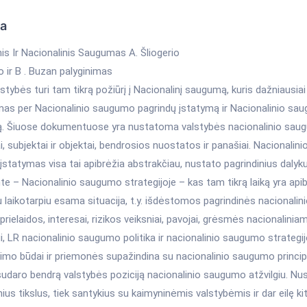
ka
is Ir Nacionalinis Saugumas A. Šliogerio
o ir B . Buzan palyginimas
stybės turi tam tikrą požiūrį į Nacionalinį saugumą, kuris dažniausiai
amas per Nacionalinio saugumo pagrindų įstatymą ir Nacionalinio sa
ją. Šiuose dokumentuose yra nustatoma valstybės nacionalinio saugu
i, subjektai ir objektai, bendrosios nuostatos ir panašiai. Nacionali
įstatymas visa tai apibrėžia abstrakčiau, nustato pagrindinius dalyk
e – Nacionalinio saugumo strategijoje – kas tam tikrą laiką yra api
 laikotarpiu esama situacija, t.y. išdėstomos pagrindinės nacionali
 prielaidos, interesai, rizikos veiksniai, pavojai, grėsmės nacionalinia
, LR nacionalinio saugumo politika ir nacionalinio saugumo strategi
nimo būdai ir priemonės supažindina su nacionalinio saugumo princip
sudaro bendrą valstybės poziciją nacionalinio saugumo atžvilgiu. Nus
inius tikslus, tiek santykius su kaimyninėmis valstybėmis ir dar eilę ki