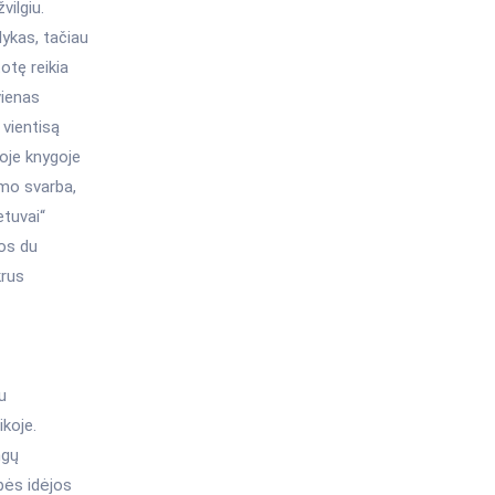
vilgiu.
ykas, tačiau
otę reikia
vienas
 vientisą
oje knygoje
umo svarba,
etuvai“
uos du
krus
u
ikoje.
ngų
bės idėjos