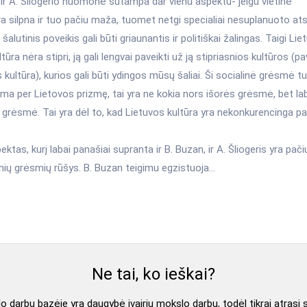
ir A. Šliogerio nuomonė sutampa dar vienu aspektu- jeigu vietinė
ra silpna ir tuo pačiu maža, tuomet netgi specialiai nesuplanuoto atsi
šalutinis poveikis gali būti griaunantis ir politiškai žalingas. Taigi Li
ltūra nėra stipri, ją gali lengvai paveikti už ją stipriasnios kultūros (pa
kultūra), kurios gali būti ydingos mūsų šaliai. Ši socialinė grėsmė tur
ma per Lietovos prizmę, tai yra ne kokia nors išorės grėsmė, bet lab
 grėsmė. Tai yra dėl to, kad Lietuvos kultūra yra nekonkurencinga pa
ektas, kurį labai panašiai supranta ir B. Buzan, ir A. Šliogeris yra pači
nių grėsmių rūšys. B. Buzan teigimu egzistuoja...
Ne tai, ko ieškai?
 darbų bazėje yra daugybė įvairių mokslo darbų, todėl tikrai atrasi 