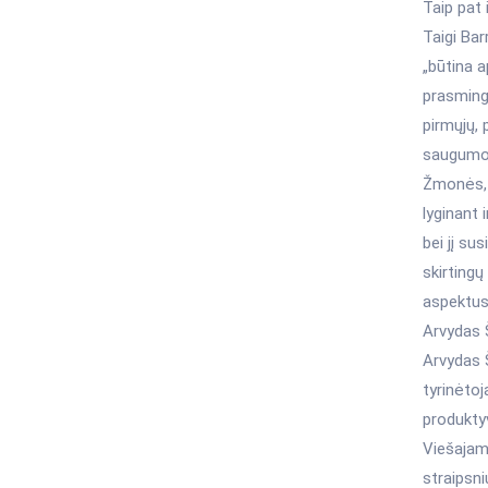
Taip pat 
Taigi Ba
„būtina a
prasming
pirmųjų, 
saugumo 
Žmonės, 
lyginant 
bei jį su
skirtingų
aspektus 
Arvydas Š
Arvydas Š
tyrinėtoj
produktyv
Viešajame
straipsni