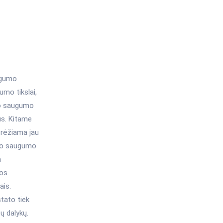
ugumo
mo tikslai,
nio saugumo
us. Kitame
brėžiama jau
nio saugumo
m
jos
ais.
tato tiek
tų dalykų.