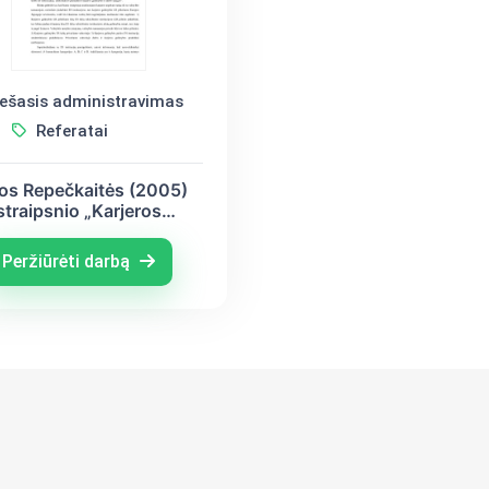
ešasis administravimas
Referatai
os Repečkaitės (2005)
straipsnio „Karjeros
imybės ir darbo sąlygos
nstitucijose“ komentaras
Peržiūrėti darbą