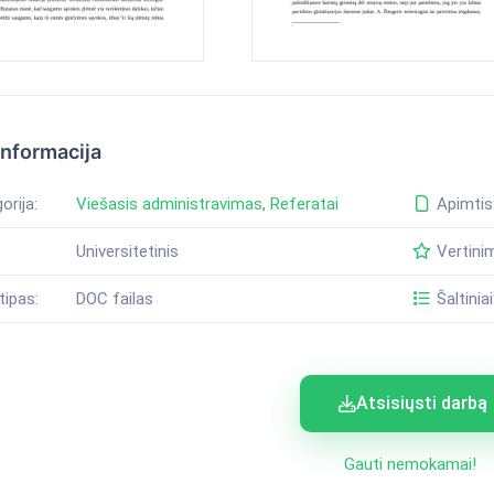
informacija
orija:
Viešasis administravimas
,
Referatai
Apimtis
Universitetinis
Vertini
tipas:
DOC failas
Šaltiniai
Atsisiųsti darbą
Gauti nemokamai!