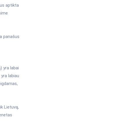
bus aptikta
ysime
eja panašus
) yra labai
yra labiau
teigdamas,
k Lietuvą,
ienetas