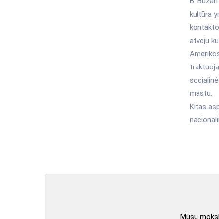
B. Buzan 
kultūra y
kontakto 
atveju ku
Amerikos 
traktuoja
socialinė
mastu.
Kitas asp
nacionali
Mūsų mokslo