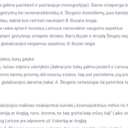
tai galima pastebėti ir pastarajoje monografijoje). Šiame straipsnyje 
inčytinų bei nevienareikšmiškų A. Šliogerio išsireiškimų, juos band
oliau, dalinai bus remtasi naudojant B. Buzano knyga.
a reikia aptarti teorinius Lietuvos nacionalinio saugumo aspektus
ariant ginčytinas straipnio detales. Barry Buzan ir Arvydą Šliogerį si
į globalizacijos neigiamus aspektus. B. Buzan teigia
stybės, kurių galybė
, tačiau stiprios valstybės (dalinai prie tokių galima priskirti ir Lietuvą
mos karinių grėsmių dėl resursų stokos, taip pat pastebima, jog jos 
 glolalizacijos daromai įtakai. A. Šliogeris netiesiogiai tai patvirtina 
alizacijos malūnas neabejotinai sumals į kosmopolitinius miltus ne ti
kietiją ar Angliją, nors, žinoma, ne taip greitai kaip mūsų šalį“ Laiko v
og Lietuva yra silpnesnė už Vokietiją ar Angliją.