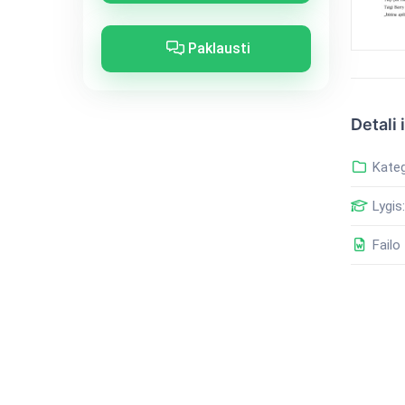
Paklausti
Detali 
Kateg
Lygis:
Failo 