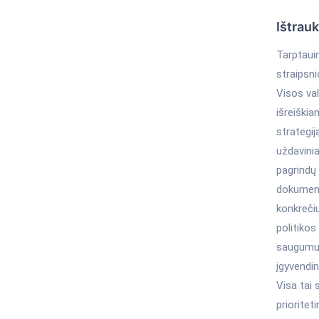
Ištrau
Tarptauin
straipsni
Visos val
išreiški
strategi
uždavinia
pagrindų 
dokument
konkrečiu
politikos
saugumui
įgyvendi
Visa tai 
prioritet