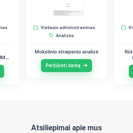
imas
Viešasis administravimas
Vi
Analizės
Mokslinio straipsnio analizė
Rūt
IMO.
NIŲ
gal
Peržiūrėti darbą
JŲ
ES i
Atsiliepimai apie mus