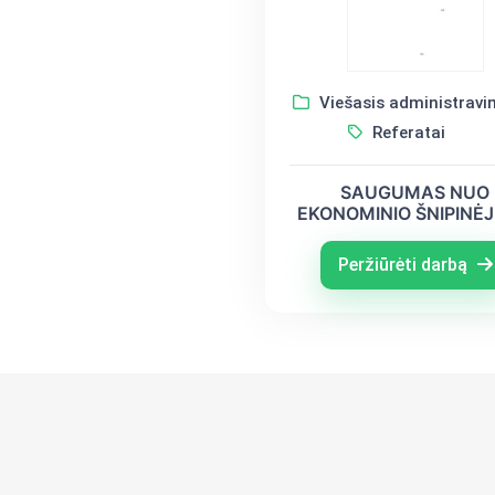
Viešasis administrav
Referatai
SAUGUMAS NUO
EKONOMINIO ŠNIPINĖJ
LIETUVOS – JUNGTI
AMERIKOS VALSTI
Peržiūrėti darbą
PALYGINIMAS