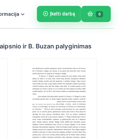
ormacija
Įkelti darbą
0
raipsnio ir B. Buzan palyginimas