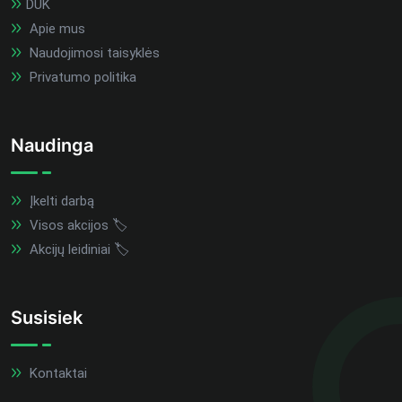
DUK
Apie mus
Naudojimosi taisyklės
Privatumo politika
Naudinga
Įkelti darbą
Visos akcijos 🏷️
Akcijų leidiniai 🏷️
Susisiek
Kontaktai