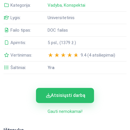
Kategorija:
Vadyba
,
Konspektai
Lygis:
Universitetinis
Failo tipas:
DOC failas
Apimtis:
5 psl., (1379 ž.)
Vertinimas:
9.4 (4 atsiliepimai)
Šaltiniai:
Yra
Atsisiųsti darbą
Gauti nemokamai!