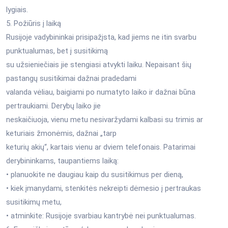
lygiais.
5. Požiūris į laiką
Rusijoje vadybininkai prisipažįsta, kad jiems ne itin svarbu
punktualumas, bet į susitikimą
su užsieniečiais jie stengiasi atvykti laiku. Nepaisant šių
pastangų susitikimai dažnai pradedami
valanda vėliau, baigiami po numatyto laiko ir dažnai būna
pertraukiami. Derybų laiko jie
neskaičiuoja, vienu metu nesivaržydami kalbasi su trimis ar
keturiais žmonėmis, dažnai „tarp
keturių akių“, kartais vienu ar dviem telefonais. Patarimai
derybininkams, taupantiems laiką:
• planuokite ne daugiau kaip du susitikimus per dieną,
• kiek įmanydami, stenkitės nekreipti dėmesio į pertraukas
susitikimų metu,
• atminkite: Rusijoje svarbiau kantrybė nei punktualumas.