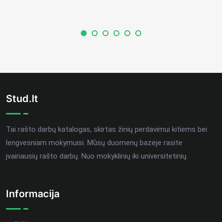
Stud.lt
Tai rašto darbų katalogas, skirtas žinių perdavimui kitiems bei
lengvesniam mokymuisi. Mūsų duomenų bazėje rasite
įvairiausių rašto darbų. Nuo mokyklinių iki universitetinių.
Informacija