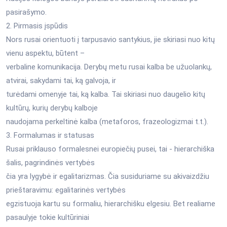
pasirašymo.
2. Pirmasis įspūdis
Nors rusai orientuoti į tarpusavio santykius, jie skiriasi nuo kitų
vienu aspektu, būtent –
verbaline komunikacija. Derybų metu rusai kalba be užuolankų,
atvirai, sakydami tai, ką galvoja, ir
turėdami omenyje tai, ką kalba. Tai skiriasi nuo daugelio kitų
kultūrų, kurių derybų kalboje
naudojama perkeltinė kalba (metaforos, frazeologizmai t.t.).
3. Formalumas ir statusas
Rusai priklauso formalesnei europiečių pusei, tai - hierarchiška
šalis, pagrindinės vertybės
čia yra lygybė ir egalitarizmas. Čia susiduriame su akivaizdžiu
prieštaravimu: egalitarinės vertybės
egzistuoja kartu su formaliu, hierarchišku elgesiu. Bet realiame
pasaulyje tokie kultūriniai