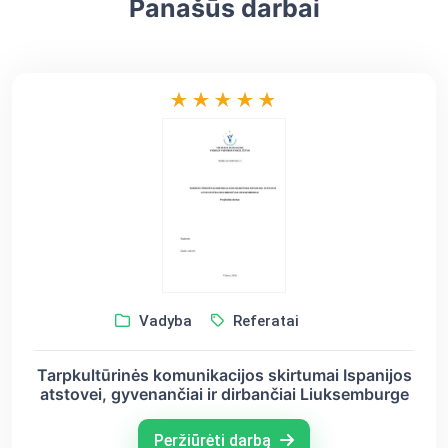
Panašūs darbai
Vadyba
Referatai
Tarpkultūrinės komunikacijos skirtumai Ispanijos
atstovei, gyvenančiai ir dirbančiai Liuksemburge
Peržiūrėti darbą