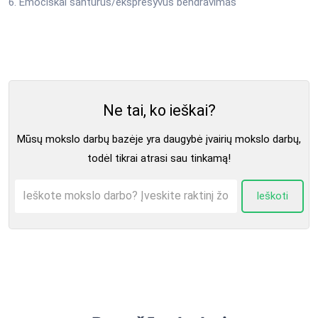
6. Emociškai santūrus/ekspresyvus bendravimas
Ne tai, ko ieškai?
Mūsų mokslo darbų bazėje yra daugybė įvairių mokslo darbų,
todėl tikrai atrasi sau tinkamą!
Ieškoti