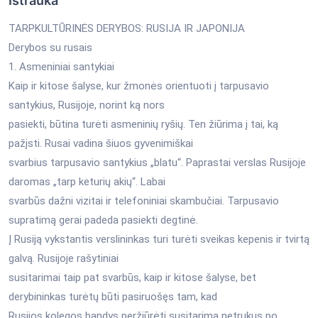
Ištrauka
TARPKULTŪRINĖS DERYBOS: RUSIJA IR JAPONIJA
Derybos su rusais
1. Asmeniniai santykiai
Kaip ir kitose šalyse, kur žmonės orientuoti į tarpusavio
santykius, Rusijoje, norint ką nors
pasiekti, būtina turėti asmeninių ryšių. Ten žiūrima į tai, ką
pažįsti. Rusai vadina šiuos gyvenimiškai
svarbius tarpusavio santykius „blatu“. Paprastai verslas Rusijoje
daromas „tarp keturių akių“. Labai
svarbūs dažni vizitai ir telefoniniai skambučiai. Tarpusavio
supratimą gerai padeda pasiekti degtinė.
Į Rusiją vykstantis verslininkas turi turėti sveikas kepenis ir tvirtą
galvą. Rusijoje rašytiniai
susitarimai taip pat svarbūs, kaip ir kitose šalyse, bet
derybininkas turėtų būti pasiruošęs tam, kad
Rusijos kolegos bandys peržiūrėti susitarimą netrukus po