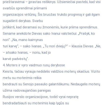
prieštaravimai – įprastas reiškinys. Užsieniečiai pastebi, kad visi
svarbūs sprendimai priimami
organizacijos viršūnių. Šis bruožas trukdo progresą ir gali ilgam
sugaišinti derybas. Svarbu
įsitikinti, kad deramasi su žmonėmis, kurie priima sprendimus.
Sename anekdote Dievas sako Ivanui valstiečiui: „Prašyk, ko
nori“. „Na, mano kaimynas
turi karvę“, – sako Ivanas. „Tu nori dviejų?“ – klausia Dievas. „Ne,
– atsako Ivanas, – noriu, kad jo
karvė padvėstų“.
4. Moters ir vyro vaidmuo rusų derybose
Keista, tačiau vyrauja nedidelis valdžios moterų skaičius. Vizito
metu su moterimis reikia
bendrauti su Senojo pasaulio galantiškumu. Nedaugelis moterų
užima vadovaujančias pareigas
Rusijos verslo organizacijose, todėl vyrai nepratę
bendradarbiauti su moterimis kaip lygūs su