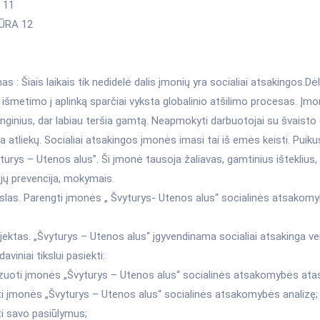
 11
ŪRA 12
s : Šiais laikais tik nedidelė dalis įmonių yra socialiai atsakingos.Dėl
išmetimo į aplinką sparčiai vyksta globalinio atšilimo procesas. Įm
nginius, dar labiau teršia gamtą. Neapmokyti darbuotojai su švaisto 
a atliekų. Socialiai atsakingos įmonės imasi tai iš emės keisti. Puik
urys – Utenos alus”. Ši įmonė tausoja žaliavas, gamtinius išteklius
jų prevencija, mokymais.
kslas. Parengti įmonės „ Švyturys- Utenos alus“ socialinės atsakom
ektas. „Švyturys – Utenos alus“ įgyvendinama socialiai atsakinga vei
aviniai tikslui pasiekti:
lizuoti įmonės „Švyturys – Utenos alus“ socialinės atsakomybės atas
kti įmonės „Švyturys – Utenos alus“ socialinės atsakomybės analizę;
ti savo pasiūlymus;