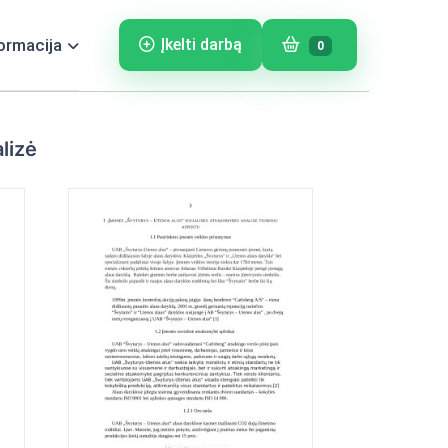
ormacija
Įkelti darbą
0
lizė