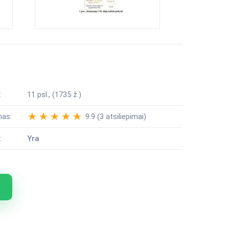
:
11 psl., (1735 ž.)
mas:
9.9 (3 atsiliepimai)
:
Yra