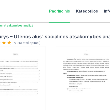
Pagrindinis
Kategorijos
Inf
nės atsakomybės analizė
rys – Utenos alus“ socialinės atsakomybės ana
9.9 (3 atsiliepimai)