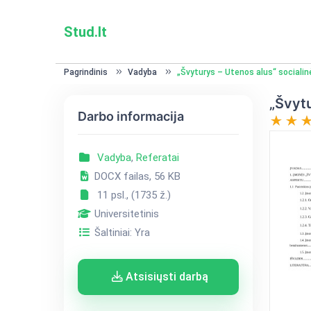
Stud.lt
Pagrindinis
Vadyba
„Švyturys – Utenos alus“ sociali
„Švytu
Darbo informacija
Vadyba
,
Referatai
DOCX failas, 56 KB
11 psl., (1735 ž.)
Universitetinis
Šaltiniai: Yra
Atsisiųsti darbą