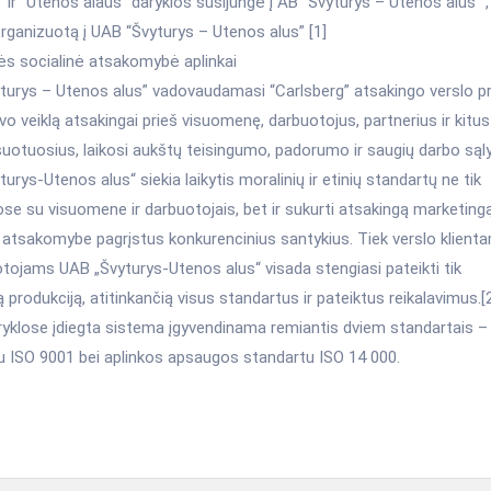
” ir “Utenos alaus” daryklos susijungė į AB “Švyturys – Utenos alus” ,
rganizuotą į UAB “Švyturys – Utenos alus” [1]
ės socialinė atsakomybė aplinkai
turys – Utenos alus” vadovaudamasi “Carlsberg” atsakingo verslo pr
o veiklą atsakingai prieš visuomenę, darbuotojus, partnerius ir kitus
suotuosius, laikosi aukštų teisingumo, padorumo ir saugių darbo sąl
urys-Utenos alus“ siekia laikytis moralinių ir etinių standartų ne tik
se su visuomene ir darbuotojais, bet ir sukurti atsakingą marketingą
e atsakomybe pagrįstus konkurencinius santykius. Tiek verslo klient
otojams UAB „Švyturys-Utenos alus“ visada stengiasi pateikti tik
 produkciją, atitinkančią visus standartus ir pateiktus reikalavimus.[
ryklose įdiegta sistema įgyvendinama remiantis dviem standartais 
u ISO 9001 bei aplinkos apsaugos standartu ISO 14 000.