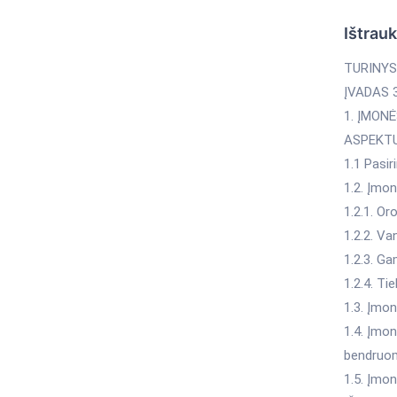
Ištrau
TURINYS
ĮVADAS 
1. ĮMON
ASPEKTU
1.1 Pasi
1.2. Įmon
1.2.1. Or
1.2.2. Va
1.2.3. Ga
1.2.4. T
1.3. Įmo
1.4. Įmo
bendruo
1.5. Įmo