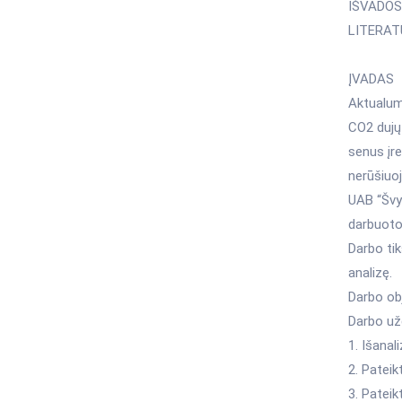
IŠVADOS
LITERAT
ĮVADAS
Aktualuma
CO2 dujų 
senus įre
nerūšiuoj
UAB “Švyt
darbuoto
Darbo ti
analizę.
Darbo obj
Darbo užd
1. Išana
2. Patei
3. Pateik