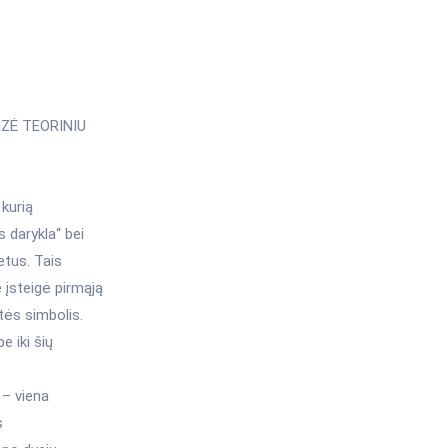
ZĖ TEORINIU
kurią
s darykla“ bei
etus. Tais
 įsteigė pirmąją
stės simbolis.
e iki šių
 – viena
s