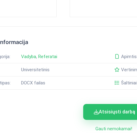
informacija
orija:
Vadyba
,
Referatai
Apimtis
Universitetinis
Vertini
tipas:
DOCX failas
Šaltiniai
Atsisiųsti darbą
Gauti nemokamai!