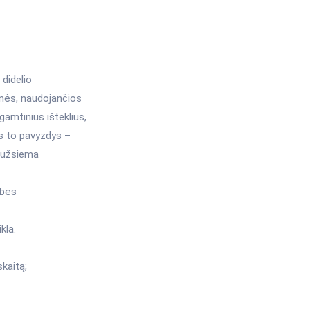
 didelio
onės, naudojančios
gamtinius išteklius,
us to pavyzdys –
, užsiema
ybės
kla.
kaitą;