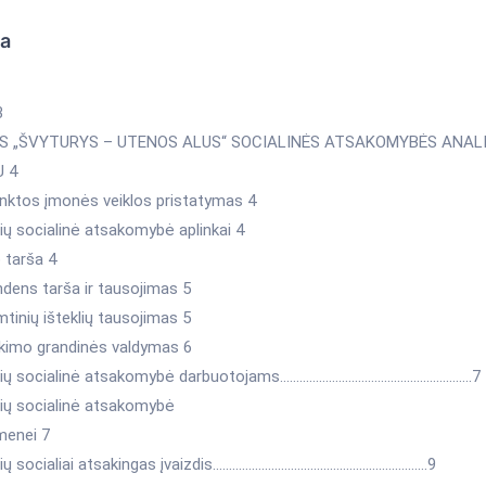
ka
3
ĖS „ŠVYTURYS – UTENOS ALUS“ SOCIALINĖS ATSAKOMYBĖS ANALI
 4
rinktos įmonės veiklos pristatymas 4
ių socialinė atsakomybė aplinkai 4
o tarša 4
ndens tarša ir tausojimas 5
mtinių išteklių tausojimas 5
iekimo grandinės valdymas 6
nių socialinė atsakomybė darbuotojams…………………………………………………..7
nių socialinė atsakomybė
menei 7
nių socialiai atsakingas įvaizdis…………………………………………………………9