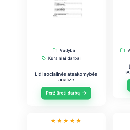
Vadyba
V
Kursiniai darbai
s
Lidl socialinės atsakomybės
analizė
Peržiūrėti darbą