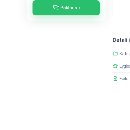
Paklausti
Detali 
Kateg
Lygis:
Failo 