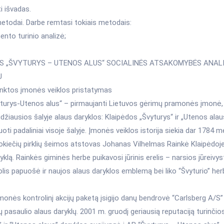
ti išvadas.
etodai. Darbe remtasi tokiais metodais:
nto turinio analizė;
ĖS „ŠVYTURYS – UTENOS ALUS“ SOCIALINĖS ATSAKOMYBĖS ANALI
U
rinktos įmonės veiklos pristatymas
turys-Utenos alus“ – pirmaujanti Lietuvos gėrimų pramonės įmonė, 
džiausios šalyje alaus daryklos: Klaipėdos „Švyturys“ ir „Utenos alau
uoti padaliniai visoje šalyje. Įmonės veiklos istorija siekia dar 1784 m
okiečių pirklių šeimos atstovas Johanas Vilhelmas Rainkė Klaipėdoje
yklą. Rainkės giminės herbe puikavosi jūrinis erelis – narsios jūreivy
lis papuošė ir naujos alaus daryklos emblemą bei liko “Švyturio” herb
onės kontrolinį akcijų paketą įsigijo danų bendrovė “Carlsberg A/S”
ų pasaulio alaus daryklų. 2001 m. gruodį geriausią reputaciją turinčio