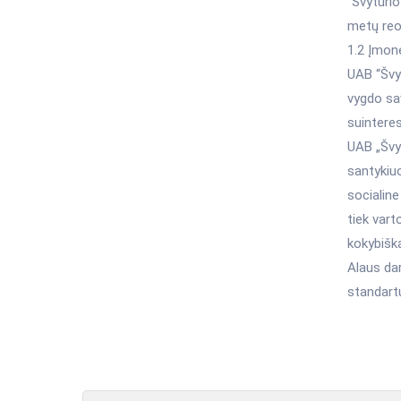
“Švyturio
metų reo
1.2 Įmon
UAB “Švy
vygdo sav
suintere
UAB „Švyt
santykiuo
socialin
tiek vart
kokybišką
Alaus da
standart