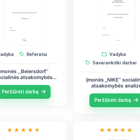
adyba
Referatai
Vadyba
Savarankiški darbai
Įmonės ,,Beiersdorf‘‘
ocialinės atsakomybės
Įmonės „NIKE“ sociali
aplinkai analizė
atsakomybės analiz
Peržiūrėti darbą
Peržiūrėti darbą