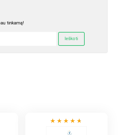
sau tinkamą!
Ieškoti