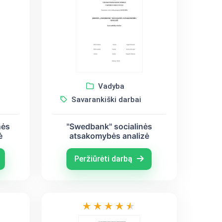
Vadyba
Savarankiški darbai
nės
"Swedbank" socialinės
ė
atsakomybės analizė
Peržiūrėti darbą