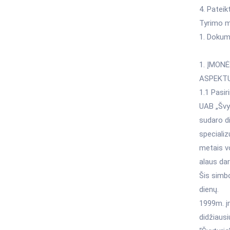
4. Pateik
Tyrimo m
1. Dokume
1. ĮMON
ASPEKT
1.1 Pasi
UAB „Švy
sudaro di
specializ
metais v
alaus dar
Šis simbo
dienų.
1999m. įm
didžiausi