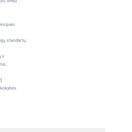
 po dvejų
incipais
ygų standartų.
 ir
ams,
2]
– kokybės