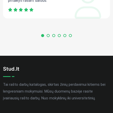
pritaikyti rašant darbus.
Stud.lt
Tai rašto darbų katalogas, skirtas žinių perdavimui kitiems bei
lengvesniam mokymuisi. Mūsų duomenų bazėje rasite
įvairiausių rašto darbų. Nuo mokyklinių iki universitetinių.