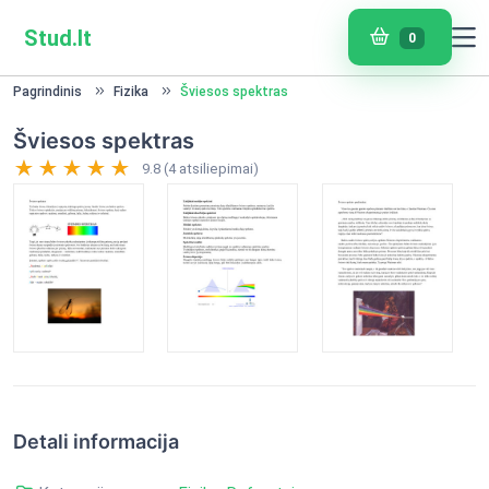
Stud.lt
0
Pagrindinis
Fizika
Šviesos spektras
Šviesos spektras
9.8 (4 atsiliepimai)
Detali informacija