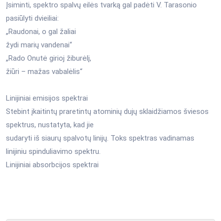
Įsiminti, spektro spalvų eilės tvarką gal padėti V. Tarasonio
pasiūlyti dvieiliai:
„Raudonai, o gal žaliai
žydi marių vandenai“
„Rado Onutė girioj žiburėlį,
žiūri – mažas vabalėlis“
Linijiniai emisijos spektrai
Stebint įkaitintų praretintų atominių dujų sklaidžiamos šviesos
spektrus, nustatyta, kad jie
sudaryti iš siaurų spalvotų linijų. Toks spektras vadinamas
linijiniu spinduliavimo spektru.
Linijiniai absorbcijos spektrai