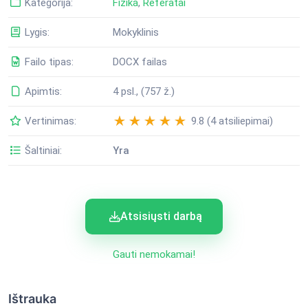
Kategorija:
Fizika
,
Referatai
Lygis:
Mokyklinis
Failo tipas:
DOCX failas
Apimtis:
4 psl., (757 ž.)
Vertinimas:
9.8 (4 atsiliepimai)
Šaltiniai:
Yra
Atsisiųsti darbą
Gauti nemokamai!
Ištrauka