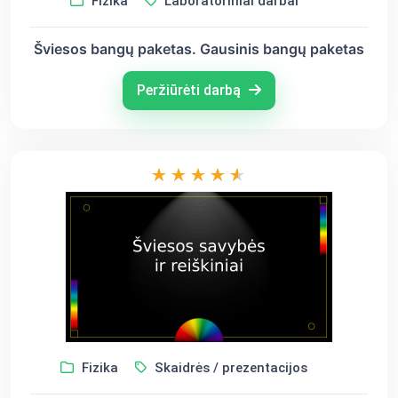
Fizika
Laboratoriniai darbai
Šviesos bangų paketas. Gausinis bangų paketas
Peržiūrėti darbą
Fizika
Skaidrės / prezentacijos