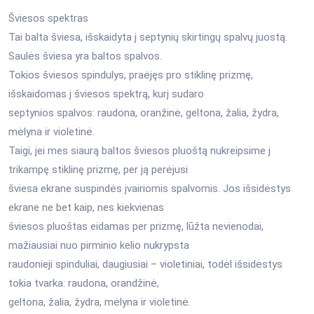
Šviesos spektras
Tai balta šviesa, išskaidyta į septynių skirtingų spalvų juostą.
Saulės šviesa yra baltos spalvos.
Tokios šviesos spindulys, praėjęs pro stiklinę prizmę,
išskaidomas į šviesos spektrą, kurį sudaro
septynios spalvos: raudona, oranžinė, geltona, žalia, žydra,
mėlyna ir violetinė.
Taigi, jei mes siaurą baltos šviesos pluoštą nukreipsime į
trikampę stiklinę prizmę, per ją perėjusi
šviesa ekrane suspindės įvairiomis spalvomis. Jos išsidėstys
ekrane ne bet kaip, nes kiekvienas
šviesos pluoštas eidamas per prizmę, lūžta nevienodai,
mažiausiai nuo pirminio kelio nukrypsta
raudonieji spinduliai, daugiusiai – violetiniai, todėl išsidėstys
tokia tvarka: raudona, orandžinė,
geltona, žalia, žydra, mėlyna ir violetinė.