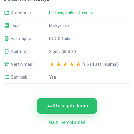
Kategorija:
Lietuvių kalba
,
Rašiniai
Lygis:
Mokyklinis
Failo tipas:
DOCX failas
Apimtis:
2 psl., (808 ž.)
Vertinimas:
9.6 (4 atsiliepimai)
Šaltiniai:
Yra
Atsisiųsti darbą
Gauti nemokamai!