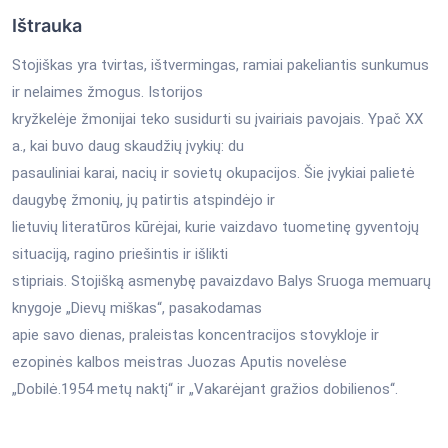
Ištrauka
Stojiškas yra tvirtas, ištvermingas, ramiai pakeliantis sunkumus
ir nelaimes žmogus. Istorijos
kryžkelėje žmonijai teko susidurti su įvairiais pavojais. Ypač XX
a., kai buvo daug skaudžių įvykių: du
pasauliniai karai, nacių ir sovietų okupacijos. Šie įvykiai palietė
daugybę žmonių, jų patirtis atspindėjo ir
lietuvių literatūros kūrėjai, kurie vaizdavo tuometinę gyventojų
situaciją, ragino priešintis ir išlikti
stipriais. Stojišką asmenybę pavaizdavo Balys Sruoga memuarų
knygoje „Dievų miškas“, pasakodamas
apie savo dienas, praleistas koncentracijos stovykloje ir
ezopinės kalbos meistras Juozas Aputis novelėse
„Dobilė.1954 metų naktį“ ir „Vakarėjant gražios dobilienos‘‘.