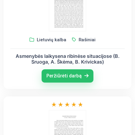
Lietuvių kalba
Rašiniai
Asmenybės laikysena ribinėse situacijose (B.
Sruoga, A. Škėma, B. Krivickas)
Peržiūrėti darbą