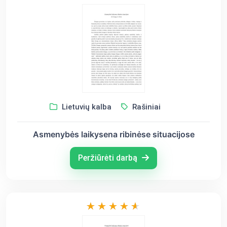
Lietuvių kalba
Rašiniai
Asmenybės laikysena ribinėse situacijose
Peržiūrėti darbą