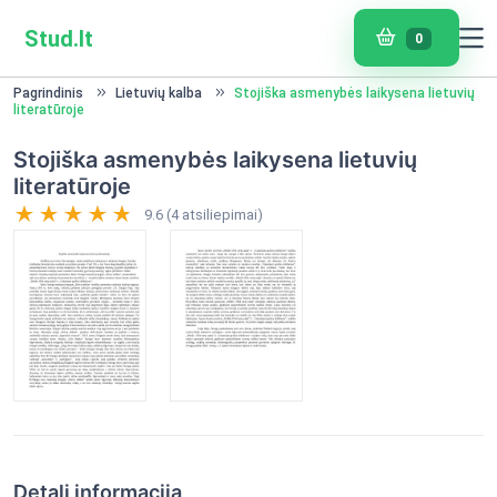
Stud.lt
0
Pagrindinis
Lietuvių kalba
Stojiška asmenybės laikysena lietuvių
literatūroje
Stojiška asmenybės laikysena lietuvių
literatūroje
9.6 (4 atsiliepimai)
Detali informacija