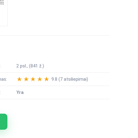
:
2 psl., (841 ž.)
mas:
9.8 (7 atsiliepimai)
:
Yra