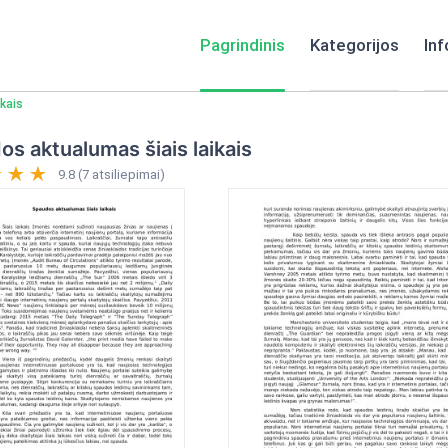
Pagrindinis
Kategorijos
Inf
kais
s aktualumas šiais laikais
9.8 (7 atsiliepimai)