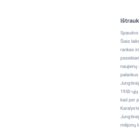
Ištrau
Spaudos 
Šiais lai
rankas im
pasiekiam
naujienų 
palankus 
Jungtinėj
1950-ųjų 
kad per 
Karalystė
Jungtinėj
milijonų 