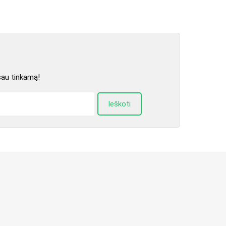
sau tinkamą!
Ieškoti