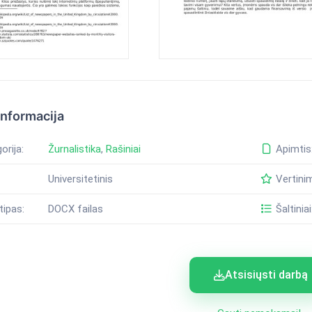
informacija
orija:
Žurnalistika
,
Rašiniai
Apimtis
Universitetinis
Vertini
tipas:
DOCX failas
Šaltiniai
Atsisiųsti darbą