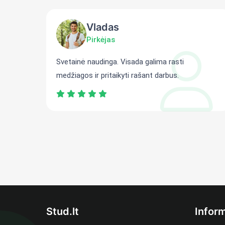
Vladas
Pirkėjas
ti
Svetainė naudinga. Visada galima rasti
medžiagos ir pritaikyti rašant darbus.
Stud.lt
Inform