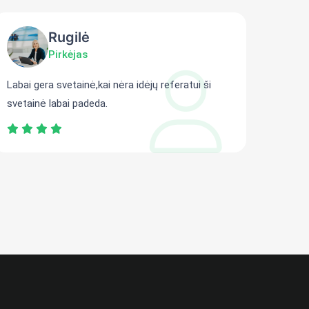
Rugilė
Pirkėjas
Labai gera svetainė,kai nėra idėjų referatui ši
Gali r
svetainė labai padeda.
persit