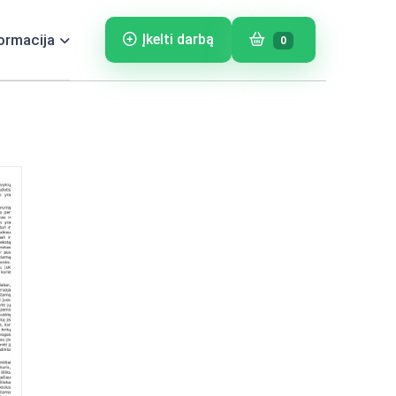
ormacija
Įkelti darbą
0