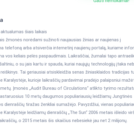
Gauti nemokamai!
ka
aktualumas šiais laikais
kais žmonės norėdami sužinoti naujausias žinias ar naujienas į
a telefoną arba atsiverčia internetinį naujienų portalą, kuriame info
a vos keliais pelės paspaudimais. Laikraščiai, žurnalai tapo antraeili
šaltiniu, o su jais kartu ir spauda, kuriai naujųjų technologijų įtaka ne
reiškinys. Tai geriausiai atsiskleidžia senas žiniasklaidos tradicijas t
e Karalystėje, kurioje laikraščių pardavimai pradėjo palaipsniui mažėt
metų. Įmonės „Audit Bureau of Circulations“ atlikto tyrimo rezultat
pastaruosius 10 metų daugumos populiariausių leidžiamų Jungtinės
s dienraščių tiražas ženkliai sumažėjo. Pavyzdžiui, vienas populiaria
e Karalystėje leidžiamų dienraščių „The Sun“ 2006 metais išleido vir
laikraščių, o 2015 metais šis skaičius nebesiekė jau net 2 milijonų.