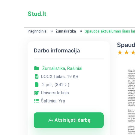
Stud.lt
Pagrindinis
Žurnalistika
Spaudos aktualumas šiais lai
Spaudo
Darbo informacija
Žurnalistika
,
Rašiniai
DOCX failas, 19 KB
2 psl., (841 ž.)
Universitetinis
Šaltiniai: Yra
Atsisiųsti darbą