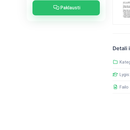
Paklausti
Detali 
Kateg
Lygis:
Failo 