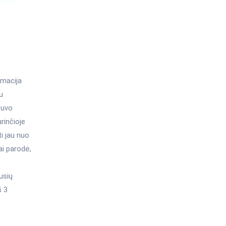
rmacija
u
buvo
urinčioje
i jau nuo
ai parodė,
usių
š 3