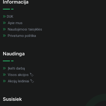
Informacija
DUK
Apie mus
Naudojimosi taisyklės
Privatumo politika
Naudinga
Įkelti darbą
Visos akcijos 🏷️
Akcijų leidiniai 🏷️
Susisiek