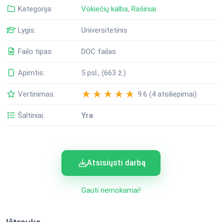
Kategorija:
Vokiečių kalba
,
Rašiniai
Lygis:
Universitetinis
Failo tipas:
DOC failas
Apimtis:
5 psl., (663 ž.)
Vertinimas:
9.6 (4 atsiliepimai)
Šaltiniai:
Yra
Atsisiųsti darbą
Gauti nemokamai!