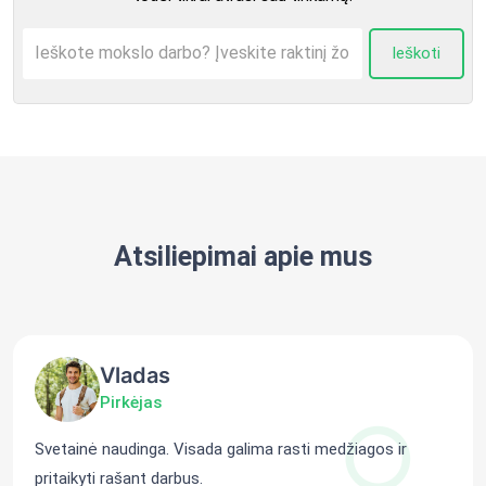
Ieškoti
Atsiliepimai apie mus
Vladas
Pirkėjas
Svetainė naudinga. Visada galima rasti medžiagos ir
pritaikyti rašant darbus.