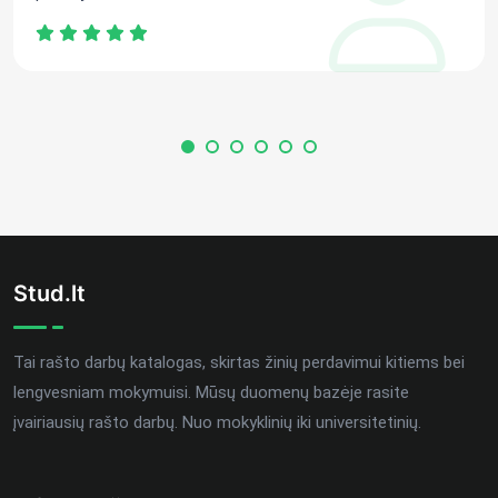
Stud.lt
Tai rašto darbų katalogas, skirtas žinių perdavimui kitiems bei
lengvesniam mokymuisi. Mūsų duomenų bazėje rasite
įvairiausių rašto darbų. Nuo mokyklinių iki universitetinių.