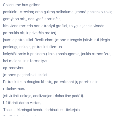
Soliariume bus galima
pasirinkti: stovimą arba gulimą soliariumą. Įmonė pasirinko tokią
gamybos sritį, nes ypač sostinėje,
kiekviena moteris nori atrodyti gražiai, tolygus įdegis visada
patraukia akį, ir priverčia moterį
jaustis patraukliai. Besikurianti įmonė stengsis įsitvirtinti įdegio
paslaugų rinkoje, pritraukti klientus
kokybiškomis ir prieinamų kainų paslaugomis, jaukia atmosfera,
bei maloniu ir informatyviu
aptarnavimu.
Įmonės pagrindiniai tikslai:
Pritraukti kuo daugiau klientų, patenkinant jų poreikius ir
reikalavimus;
Įsitvirtinti rinkoje, analizuojant dabartinę padėtį;
Užtikrinti darbo vietas;
Toliau sėkmingai bendradarbiauti su tiekėjais;