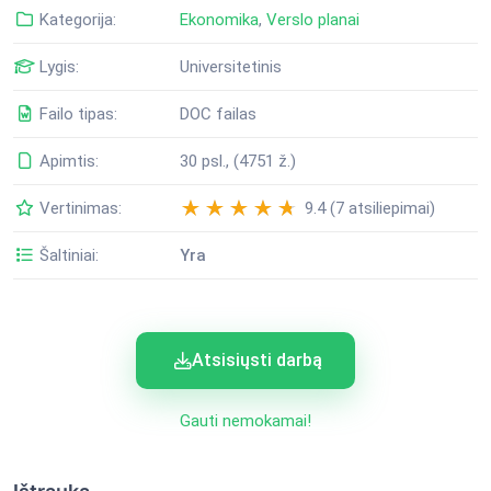
Kategorija:
Ekonomika
,
Verslo planai
Lygis:
Universitetinis
Failo tipas:
DOC failas
Apimtis:
30 psl., (4751 ž.)
Vertinimas:
9.4 (7 atsiliepimai)
Šaltiniai:
Yra
Atsisiųsti darbą
Gauti nemokamai!