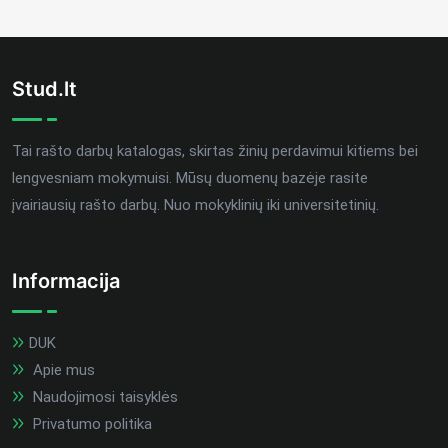
Stud.lt
Tai rašto darbų katalogas, skirtas žinių perdavimui kitiems bei
lengvesniam mokymuisi. Mūsų duomenų bazėje rasite
įvairiausių rašto darbų. Nuo mokyklinių iki universitetinių.
Informacija
DUK
Apie mus
Naudojimosi taisyklės
Privatumo politika