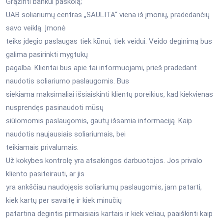
Grąžinti bankui paskolą;
UAB soliariumų centras „SAULITA“ viena iš įmonių, pradedančių
savo veiklą. Įmonė
teiks įdegio paslaugas tiek kūnui, tiek veidui. Veido deginimą bus
galima pasirinkti mygtukų
pagalba. Klientai bus apie tai informuojami, prieš pradedant
naudotis soliariumo paslaugomis. Bus
siekiama maksimaliai išsiaiskinti klientų poreikius, kad kiekvienas
nusprendęs pasinaudoti mūsų
siūlomomis paslaugomis, gautų išsamia informaciją. Kaip
naudotis naujausiais soliariumais, bei
teikiamais privalumais.
Už kokybės kontrolę yra atsakingos darbuotojos. Jos privalo
kliento pasiteirauti, ar jis
yra ankščiau naudojęsis soliariumų paslaugomis, jam patarti,
kiek kartų per savaitę ir kiek minučių
patartina degintis pirmaisiais kartais ir kiek vėliau, paaiškinti kaip