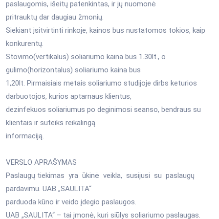
paslaugomis, išeitų patenkintas, ir jų nuomonė
pritrauktų dar daugiau žmonių.
Siekiant įsitvirtinti rinkoje, kainos bus nustatomos tokios, kaip
konkurentų.
Stovimo(vertikalus) soliariumo kaina bus 1.30lt., o
gulimo(horizontalus) soliariumo kaina bus
1,20lt. Pirmaisiais metais soliariumo studijoje dirbs keturios
darbuotojos, kurios aptarnaus klientus,
dezinfekuos soliariumus po deginimosi seanso, bendraus su
klientais ir suteiks reikalingą
informaciją.
VERSLO APRAŠYMAS
Paslaugų tiekimas yra ūkinė veikla, susijusi su paslaugų
pardavimu. UAB „SAULITA“
parduoda kūno ir veido įdegio paslaugos.
UAB „SAULITA“ – tai įmonė, kuri siūlys soliariumo paslaugas.