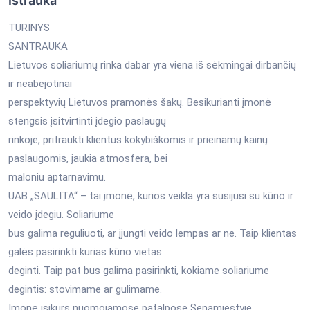
Ištrauka
TURINYS
SANTRAUKA
Lietuvos soliariumų rinka dabar yra viena iš sėkmingai dirbančių
ir neabejotinai
perspektyvių Lietuvos pramonės šakų. Besikurianti įmonė
stengsis įsitvirtinti įdegio paslaugų
rinkoje, pritraukti klientus kokybiškomis ir prieinamų kainų
paslaugomis, jaukia atmosfera, bei
maloniu aptarnavimu.
UAB „SAULITA“ – tai įmonė, kurios veikla yra susijusi su kūno ir
veido įdegiu. Soliariume
bus galima reguliuoti, ar įjungti veido lempas ar ne. Taip klientas
galės pasirinkti kurias kūno vietas
deginti. Taip pat bus galima pasirinkti, kokiame soliariume
degintis: stovimame ar gulimame.
Įmonė įsikurs nuomojamose patalpose Senamiestyje,