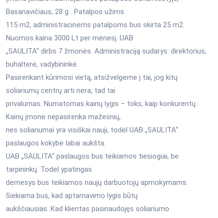
Basanavičiaus, 28 g . Patalpos užims
115 m2, administracinėms patalpoms bus skirta 25 m2.
Nuomos kaina 3000 Lt per mėnesį. UAB
„SAULITA“ dirbs 7 žmonės. Administraciją sudarys: direktorius,
buhalterė, vadybininkė.
Pasirenkant kūrimosi vietą, atsižvelgėme į tai, jog kitų
soliariumų centrų arti nėra, tad tai
privalumas. Numatomas kainų lygis – toks, kaip konkurentų.
Kainų įmonė nepasirenka mažesnių,
nes soliariumai yra visiškai nauji, todėl UAB „SAULITA“
paslaugos kokybė labai aukšta.
UAB „SAULITA“ paslaugos bus teikiamos tiesiogiai, be
tarpininkų. Todėl ypatingas
dėmesys bus teikiamos naujų darbuotojų apmokymams.
Siekiama bus, kad aptarnavimo lygis būtų
aukščiausias. Kad klientas pasinaudojęs soliariumo