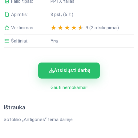
Failo tipas:
PPTX failas
Apimtis:
8 psl., (6 ž.)
Vertinimas:
9 (2 atsiliepimai)
Šaltiniai:
Yra
Atsisiųsti darbą
Gauti nemokamai!
Ištrauka
Sofoklio „Antigonės“ tema dailėje