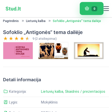
Stud.lt
0
Pagrindinis
Lietuvių kalba
Sofoklio „Antigonės“ tema dailėje
Sofoklio „Antigonės“ tema dailėje
9 (2 atsiliepimai)
Detali informacija
Kategorija:
Lietuvių kalba
,
Skaidrės / prezentacijos
Lygis:
Mokyklinis