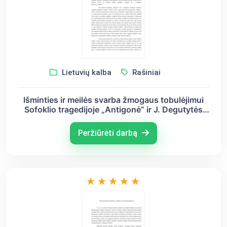
Lietuvių kalba
Rašiniai
Išminties ir meilės svarba žmogaus tobulėjimui
Sofoklio tragedijoje „Antigonė“ ir J. Degutytės
eilėraštyje „Antigonė“
Peržiūrėti darbą