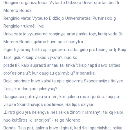
Renginio organizatoriai: Vytauto Didžiojo Universitetas bei Dr.
Moreno Bonda
Renginio vieta: Vytauto Didžiojo Universitetas, Putvinskio g
Renginio trukmė: 1val
Universitete vykusiame renginyje arba paskaitoje, kurią vedė Dr.
Moreno Bonda, galima buvo pasiklausyti ir
išgirsti įdomių faktų apie gidavimo arba gido profesinę sritį: Kaip
tapti gidu?; kaip viskas vyksta?; nuo ko
pradėti?; kaip suprasti ar tau tai tinka?; kaip tapti savo srities
profesionalu?; kur daugiau galimybių? ir panašiai.
Beje, pagrinde buvo kalbėta apie gidavimą Skandinavijos šalyse.
Taigi, kur daugiau galimybių?
Daugiausia galimybių yra ten, kur galima rasti fjordus, taip pat
visose Skandinavijos sostinėse, Baltijos šalyse.
„Dirbti gidu yra nelengva, nes reikia žinoti ir išmanyti tai ką kalbi,
nuo kultūros iki istorijos”,- teigė Moreno
Bonda. Taip pat, galima buvo išgirsti, kad šiai specialybei, reikia