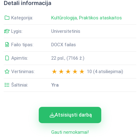
Detali informacija
Kategorija:
Kultūrologija
,
Praktikos ataskaitos
Lygis:
Universitetinis
Failo tipas:
DOCX failas
Apimtis:
22 psl., (7166 ž.)
Vertinimas:
10 (4 atsiliepimai)
Šaltiniai:
Yra
Atsisiųsti darbą
Gauti nemokamai!