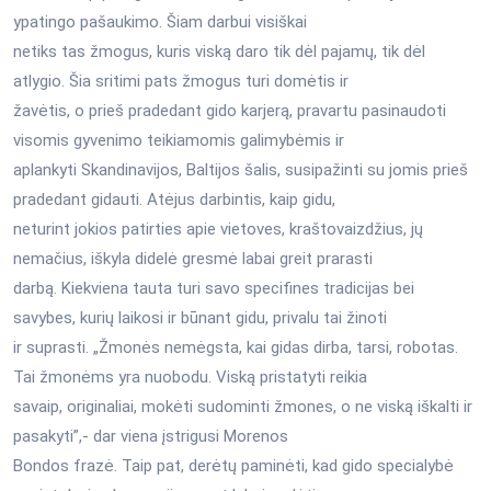
ypatingo pašaukimo. Šiam darbui visiškai
netiks tas žmogus, kuris viską daro tik dėl pajamų, tik dėl
atlygio. Šia sritimi pats žmogus turi domėtis ir
žavėtis, o prieš pradedant gido karjerą, pravartu pasinaudoti
visomis gyvenimo teikiamomis galimybėmis ir
aplankyti Skandinavijos, Baltijos šalis, susipažinti su jomis prieš
pradedant gidauti. Atėjus darbintis, kaip gidu,
neturint jokios patirties apie vietoves, kraštovaizdžius, jų
nemačius, iškyla didelė gresmė labai greit prarasti
darbą. Kiekviena tauta turi savo specifines tradicijas bei
savybes, kurių laikosi ir būnant gidu, privalu tai žinoti
ir suprasti. „Žmonės nemėgsta, kai gidas dirba, tarsi, robotas.
Tai žmonėms yra nuobodu. Viską pristatyti reikia
savaip, originaliai, mokėti sudominti žmones, o ne viską iškalti ir
pasakyti”,- dar viena įstrigusi Morenos
Bondos frazė. Taip pat, derėtų paminėti, kad gido specialybė