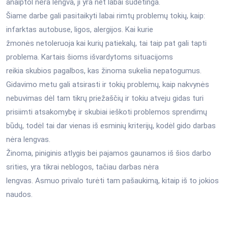
anaiptol nėra lengva, ji yra net labai sudėtinga.
Šiame darbe gali pasitaikyti labai rimtų problemų tokių, kaip:
infarktas autobuse, ligos, alergijos. Kai kurie
žmonės netoleruoja kai kurių patiekalų, tai taip pat gali tapti
problema. Kartais šioms išvardytoms situacijoms
reikia skubios pagalbos, kas žinoma sukelia nepatogumus.
Gidavimo metu gali atsirasti ir tokių problemų, kaip nakvynės
nebuvimas dėl tam tikrų priežaščių ir tokiu atveju gidas turi
prisiimti atsakomybę ir skubiai ieškoti problemos sprendimų
būdų, todėl tai dar vienas iš esminių kriterijų, kodėl gido darbas
nėra lengvas.
Žinoma, piniginis atlygis bei pajamos gaunamos iš šios darbo
srities, yra tikrai neblogos, tačiau darbas nėra
lengvas. Asmuo privalo turėti tam pašaukimą, kitaip iš to jokios
naudos.