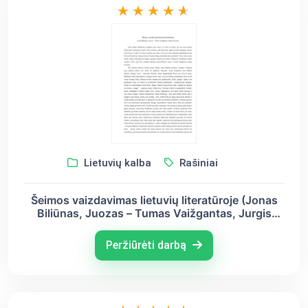
Lietuvių kalba
Rašiniai
Šeimos vaizdavimas lietuvių literatūroje (Jonas
Biliūnas, Juozas – Tumas Vaižgantas, Jurgis
Savickis)
Peržiūrėti darbą