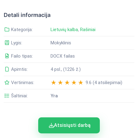
Detali informacija
Kategorija:
Lietuvių kalba
,
Rašiniai
Lygis:
Mokyklinis
Failo tipas:
DOCX failas
Apimtis:
4 psl., (1226 ž.)
Vertinimas:
9.6 (4 atsiliepimai)
Šaltiniai:
Yra
Atsisiųsti darbą