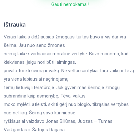
Gauti nemokamai!
Ištrauka
Visais laikais didžiausias žmogaus turtas buvo ir vis dar yra
šeima. Jau nuo seno žmonės
šeimą laikė svarbiausia moraline vertybe. Buvo manoma, kad
kiekvienas, jeigu nori būti laimingas,
privalo turėti šeimą ir vaikų. Ne veltui santykiai tarp vaikų ir tėvų
yra viena labiausiai nagrinėjamų
temų lietuvių literatūroje. Juk gyvenimas šeimoje žmogų
subrandina kaip asmenybę. Tėvai vaikus
moko mylėti, atleisti, skirti gėrį nuo blogio, tikrąsias vertybes
nuo netikrų. Šeimą savo kūriniuose
ryškiausiai vaizdavo Jonas Biliūnas, Juozas – Tumas
Vaižgantas ir Šatrijos Ragana.