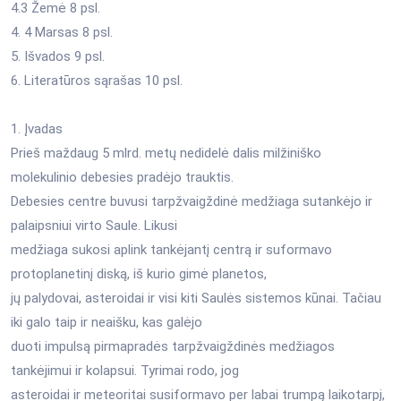
4.3 Žemė 8 psl.
4. 4 Marsas 8 psl.
5. Išvados 9 psl.
6. Literatūros sąrašas 10 psl.
1. Įvadas
Prieš maždaug 5 mlrd. metų nedidelė dalis milžiniško
molekulinio debesies pradėjo trauktis.
Debesies centre buvusi tarpžvaigždinė medžiaga sutankėjo ir
palaipsniui virto Saule. Likusi
medžiaga sukosi aplink tankėjantį centrą ir suformavo
protoplanetinį diską, iš kurio gimė planetos,
jų palydovai, asteroidai ir visi kiti Saulės sistemos kūnai. Tačiau
iki galo taip ir neaišku, kas galėjo
duoti impulsą pirmapradės tarpžvaigždinės medžiagos
tankėjimui ir kolapsui. Tyrimai rodo, jog
asteroidai ir meteoritai susiformavo per labai trumpą laikotarpį,