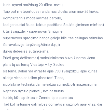
kuris tęsėsi maždaug 20 tūkst. metų.
Taip pat meteorituose randamas didelis aliuminio-26 kiekis.
Kompiuterinis modeliavimas parodo,
kad geriausiai šiuos faktus paaiškina Saulės gimimas mirštant
kitai žvaigždei - supernovai. Smūginė
supernovos sprogimo banga galėjo būti tas galingas stimulas,
išprovokavęs tarpžvaigždinio dujų ir
dulkių debesies sutankėjimą.
Prieš gerą dešimtmetį mokslininkams buvo žinoma viena
planetų sistemą Visatoje – t.y. Saulės
sistema. Dabar yra atrasta apie 700 žvaigždžių, apie kurias
skrieja viena ar kelios planetos! Tiesa,
šiuolaikinė technika dar neleidžia sumedžioti mažesnių nei
Neptūno dydžio planetų, bet netrukus
turėtų būti aptiktos ir Žemės tipo planetos.
Tad kol neturime galimybes domėtis ir sužinoti apie kitas, dar