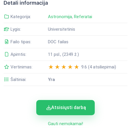
Detali informacija
Kategorija:
Astronomija
,
Referatai
Lygis:
Universitetinis
Failo tipas:
DOC failas
Apimtis:
11 psl., (2349 ž.)
Vertinimas:
9.6 (4 atsiliepimai)
Šaltiniai:
Yra
Atsisiųsti darbą
Gauti nemokamai!