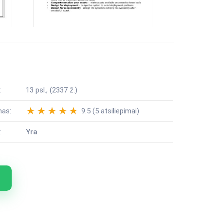
:
13 psl., (2337 ž.)
mas:
9.5 (5 atsiliepimai)
:
Yra