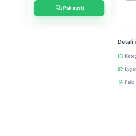
Paklausti
Detali 
Kateg
Lygis:
Failo 