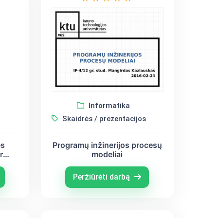
Informatika
Skaidrės / prezentacijos
es
Programų inžinerijos procesų
r
modeliai
ijos
Peržiūrėti darbą