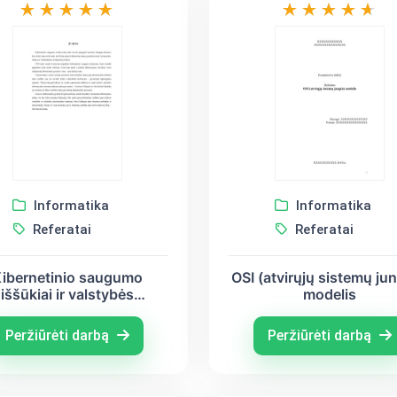
Informatika
Informatika
Referatai
Referatai
ibernetinio saugumo
OSI (atvirųjų sistemų jun
iššūkiai ir valstybės
modelis
informacinių sistemų
apsaugos svarba
Peržiūrėti darbą
Peržiūrėti darbą