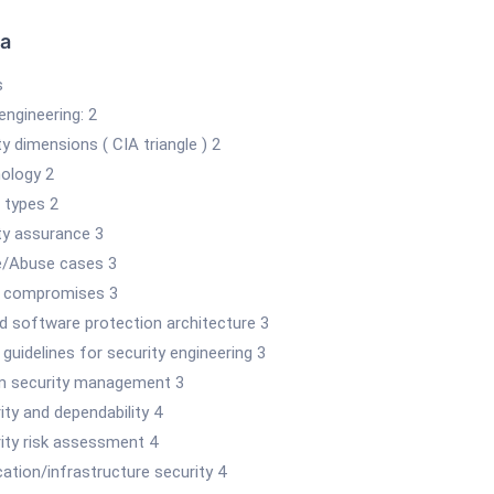
ka
s
engineering: 2
ty dimensions ( CIA triangle ) 2
nology 2
 types 2
ity assurance 3
e/Abuse cases 3
n compromises 3
ed software protection architecture 3
 guidelines for security engineering 3
m security management 3
ity and dependability 4
rity risk assessment 4
cation/infrastructure security 4