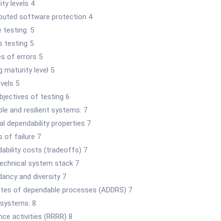
ity levels 4
ibuted software protection 4
 testing: 5
s testing 5
s of errors 5
g maturity level 5
evels 5
bjectives of testing 6
le and resilient systems: 7
pal dependability properties 7
 of failure 7
ability costs (tradeoffs) 7
technical system stack 7
ancy and diversity 7
butes of dependable processes (ADDRS) 7
 systems: 8
ence activities (RRRR) 8