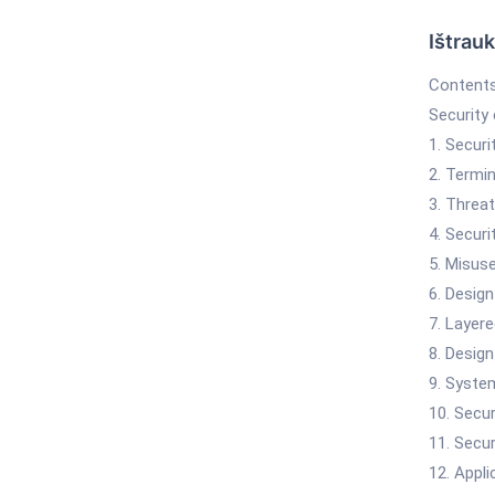
Ištrau
Content
Security 
1. Securi
2. Termi
3. Threat
4. Secur
5. Misus
6. Desig
7. Layer
8. Design
9. Syste
10. Secur
11. Secu
12. Appli