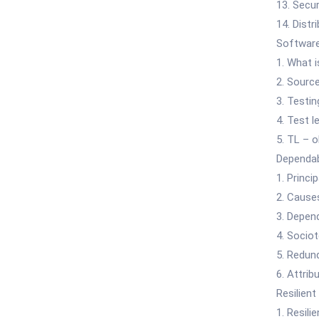
13. Secur
14. Distr
Software
1. What i
2. Source
3. Testin
4. Test l
5. TL – o
Dependab
1. Princi
2. Causes
3. Depend
4. Socio
5. Redund
6. Attri
Resilient
1. Resili