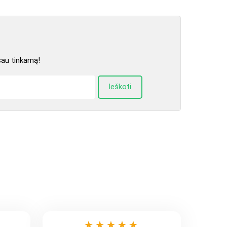
sau tinkamą!
Ieškoti