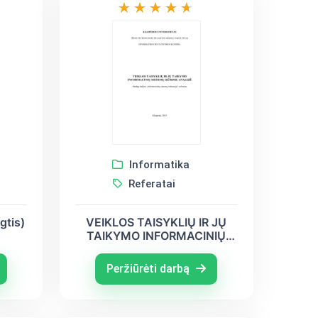
Informatika
Referatai
gtis)
VEIKLOS TAISYKLIŲ IR JŲ
TAIKYMO INFORMACINIŲ
SISTEMŲ KŪRIME ANALIZĖ
Peržiūrėti darbą