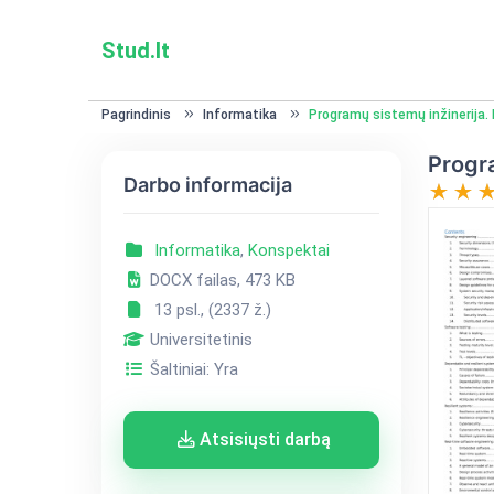
Stud.lt
Pagrindinis
Informatika
Programų sistemų inžinerija
Progr
Darbo informacija
Informatika
,
Konspektai
DOCX failas, 473 KB
13 psl., (2337 ž.)
Universitetinis
Šaltiniai: Yra
Atsisiųsti darbą