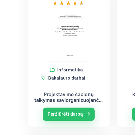
Informatika
Bakalauro darbai
Projektavimo šablonų
K
taikymas saviorganizuojančių
sistemų decentralizuotam
koordinavimui jgyvendinti
Peržiūrėti darbą