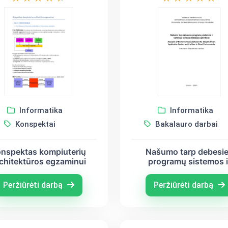
Informatika
Informatika
Konspektai
Bakalauro darbai
nspektas kompiuterių
Našumo tarp debesi
chitektūros egzaminui
programų sistemos i
vartotojo tyrimas debes
aplinkose
Peržiūrėti darbą
Peržiūrėti darbą