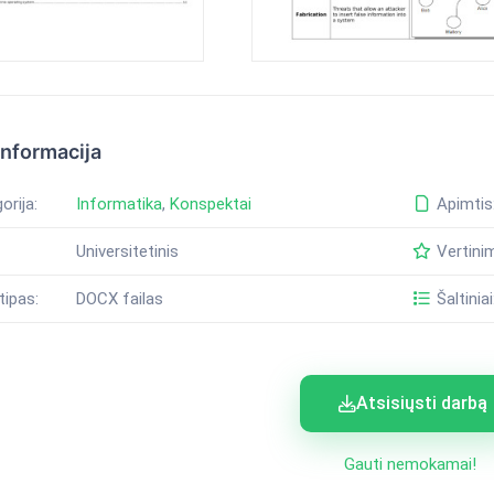
informacija
orija:
Informatika
,
Konspektai
Apimtis
Universitetinis
Vertini
tipas:
DOCX failas
Šaltiniai
Atsisiųsti darbą
Gauti nemokamai!