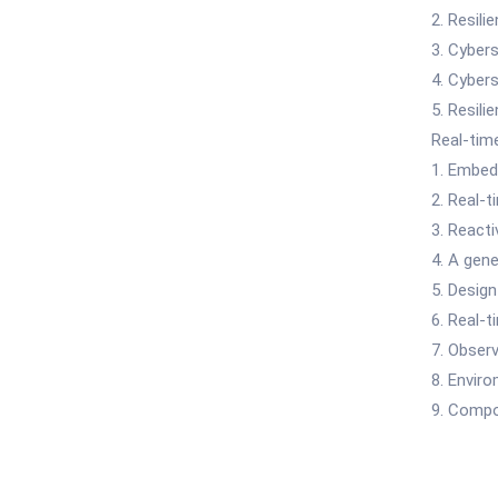
2. Resil
3. Cybers
4. Cybers
5. Resili
Real-tim
1. Embed
2. Real-
3. React
4. A gen
5. Design
6. Real-
7. Observ
8. Enviro
9. Compo