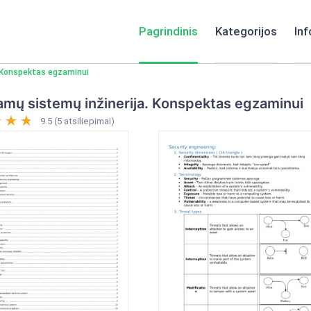
Pagrindinis
Kategorijos
Inf
. Konspektas egzaminui
amų sistemų inžinerija. Konspektas egzaminui
9.5 (5 atsiliepimai)