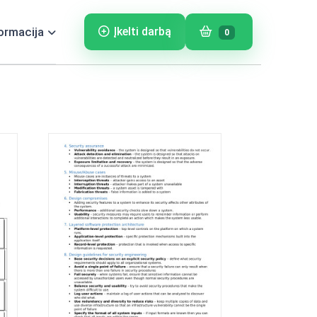
ormacija
Įkelti darbą
0