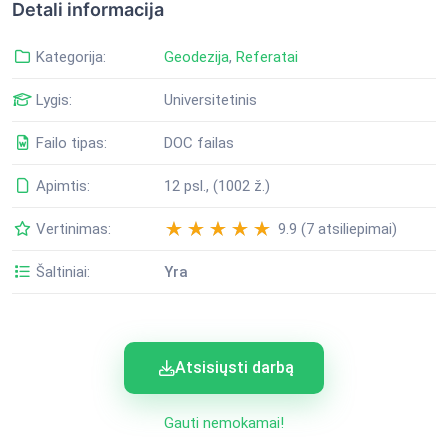
Detali informacija
Kategorija:
Geodezija
,
Referatai
Lygis:
Universitetinis
Failo tipas:
DOC failas
Apimtis:
12 psl., (1002 ž.)
Vertinimas:
9.9 (7 atsiliepimai)
Šaltiniai:
Yra
Atsisiųsti darbą
Gauti nemokamai!