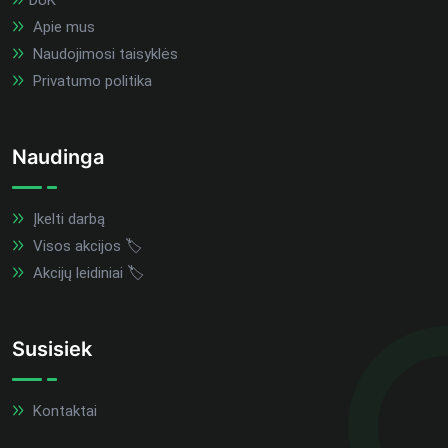
DUK
Apie mus
Naudojimosi taisyklės
Privatumo politika
Naudinga
Įkelti darbą
Visos akcijos 🏷️
Akcijų leidiniai 🏷️
Susisiek
Kontaktai