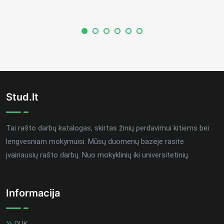
Stud.lt
Tai rašto darbų katalogas, skirtas žinių perdavimui kitiems bei
lengvesniam mokymuisi. Mūsų duomenų bazėje rasite
įvairiausių rašto darbų. Nuo mokyklinių iki universitetinių.
Informacija