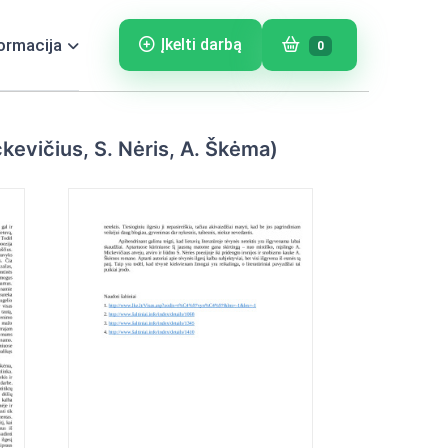
ormacija
Įkelti darbą
0
ckevičius, S. Nėris, A. Škėma)