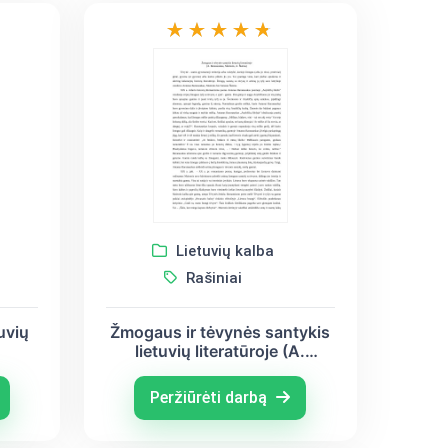
Lietuvių kalba
Rašiniai
uvių
Žmogaus ir tėvynės santykis
lietuvių literatūroje (A.
anas,
Baranauskas, Maironis, A.
Škėma)
Peržiūrėti darbą