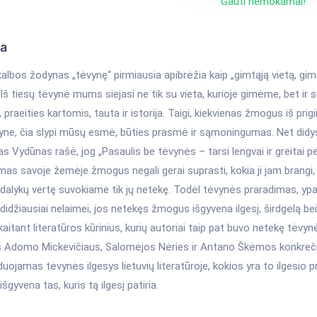
Gauti nemokamai!
ka
kalbos žodynas „tėvynę“ pirmiausia apibrėžia kaip „gimtąją vietą, gim
 Iš tiesų tėvynė mums siejasi ne tik su vieta, kurioje gimėme, bet ir 
 praeities kartomis, tauta ir istorija. Taigi, kiekvienas žmogus iš pri
yne, čia slypi mūsų esmė, būties prasmė ir sąmoningumas. Net didys
fas Vydūnas rašė, jog „Pasaulis be tėvynės – tarsi lengvai ir greitai 
as savoje žemėje žmogus negali gerai suprasti, kokia ji jam brangi,
dalykų vertę suvokiame tik jų netekę. Todėl tėvynės praradimas, ypač
 didžiausiai nelaimei, jos netekęs žmogus išgyvena ilgesį, širdgėlą bei
aitant literatūros kūrinius, kurių autoriai taip pat buvo netekę tėvynė
s Adomo Mickevičiaus, Salomėjos Nėries ir Antano Škėmos konkrečiai
duojamas tėvynės ilgesys lietuvių literatūroje, kokios yra to ilgesio p
šgyvena tas, kuris tą ilgesį patiria.