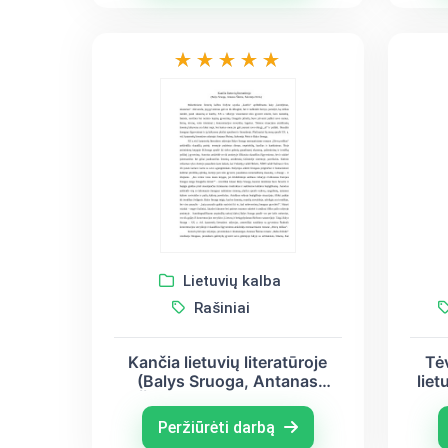
Lietuvių kalba
Rašiniai
Kančia lietuvių literatūroje
Tė
(Balys Sruoga, Antanas
liet
Škėma, Salomėja Nėris)
Peržiūrėti darbą