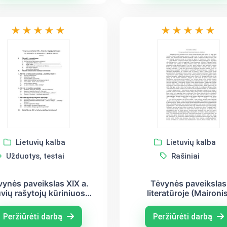
Lietuvių kalba
Lietuvių kalba
Užduotys, testai
Rašiniai
vynės paveikslas XIX a.
Tėvynės paveikslas
uvių rašytojų kūriniuose.
literatūroje (Maironis
Užduotys
Kudirka)
Peržiūrėti darbą
Peržiūrėti darbą