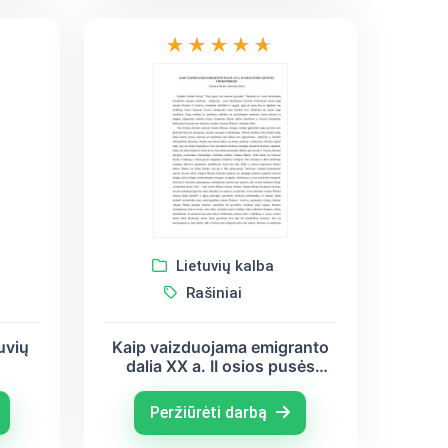
Lietuvių kalba
Rašiniai
uvių
Kaip vaizduojama emigranto
dalia XX a. II osios pusės
lietuvių literatūroje? (Antanas
Škėma, Salomėja Nėris)
Peržiūrėti darbą