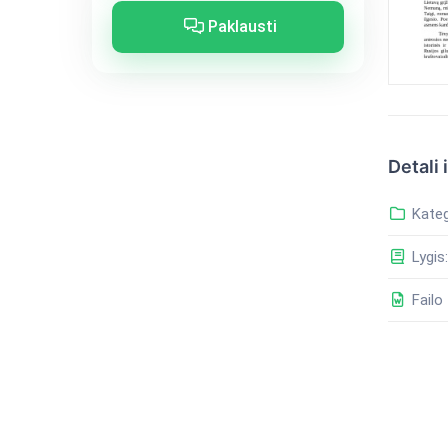
Paklausti
Detali 
Kateg
Lygis:
Failo 