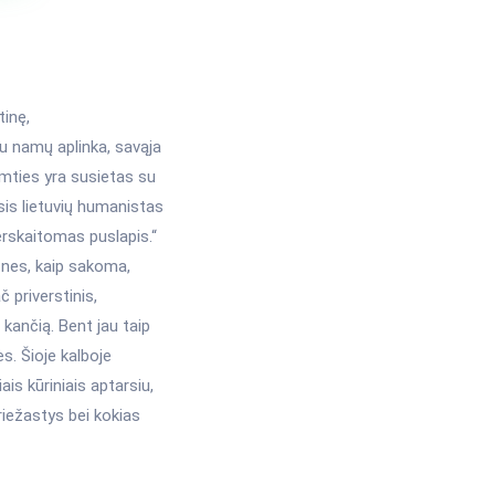
tinę,
su namų aplinka, savąja
gimties yra susietas su
is lietuvių humanistas
perskaitomas puslapis.“
 nes, kaip sakoma,
 priverstinis,
 kančią. Bent jau taip
s. Šioje kalboje
s kūriniais aptarsiu,
riežastys bei kokias