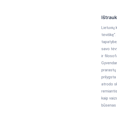
Ištrau
Lietuvių 
tėviškę“.
tapatybe,
savo tėv
ir filoso
Gyvendam
prarastų 
prilygsta
atrodo sk
remianti
kaip vaiz
būsenas i