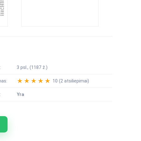
:
3 psl., (1187 ž.)
mas:
10 (2 atsiliepimai)
:
Yra