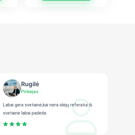
Rugilė
Pirkėjas
Labai gera svetainė,kai nėra idėjų referatui ši
Gali r
svetainė labai padeda.
persit