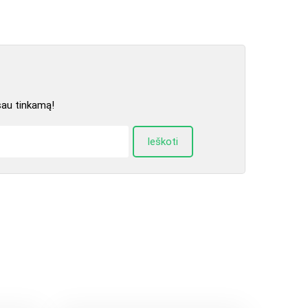
sau tinkamą!
Ieškoti