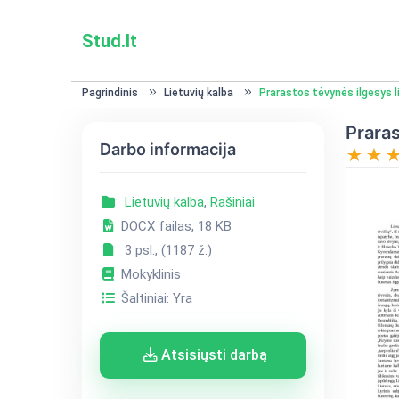
Stud.lt
Pagrindinis
Lietuvių kalba
Prarastos tėvynės ilgesys li
Praras
Darbo informacija
Lietuvių kalba
,
Rašiniai
DOCX failas, 18 KB
3 psl., (1187 ž.)
Mokyklinis
Šaltiniai: Yra
Atsisiųsti darbą