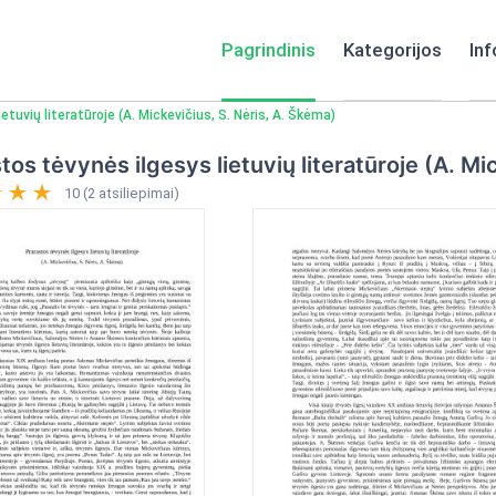
Pagrindinis
Kategorijos
Inf
etuvių literatūroje (A. Mickevičius, S. Nėris, A. Škėma)
tos tėvynės ilgesys lietuvių literatūroje (A. Mi
10 (2 atsiliepimai)