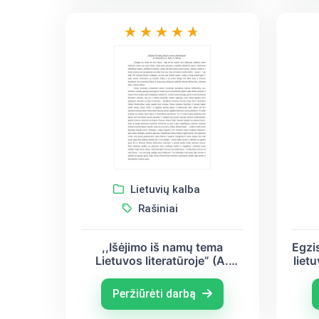
Lietuvių kalba
Rašiniai
,,Išėjimo iš namų tema
Egzi
Lietuvos literatūroje” (A.
lietu
Mickevičius, S. Nėris, A.
Mick
Škėma)
Ju
Peržiūrėti darbą