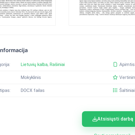
informacija
orija:
Lietuvių kalba
,
Rašiniai
Apimtis
Mokyklinis
Vertini
tipas:
DOCX failas
Šaltiniai
Atsisiųsti darbą