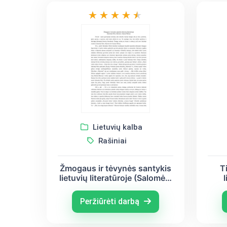
Lietuvių kalba
Rašiniai
Žmogaus ir tėvynės santykis
T
lietuvių literatūroje (Salomėja
l
Nėris, Maironis, Antanas
B
Škėma)
Peržiūrėti darbą