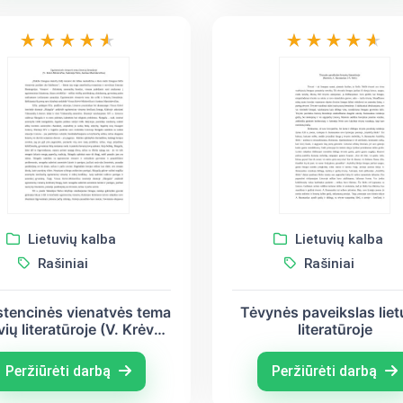
Lietuvių kalba
Lietuvių kalba
Rašiniai
Rašiniai
stencinės vienatvės tema
Tėvynės paveikslas liet
vių literatūroje (V. Krėvė-
literatūroje
evičius, Salomėja Nėris,
stinas Marcinkevičius)
Peržiūrėti darbą
Peržiūrėti darbą