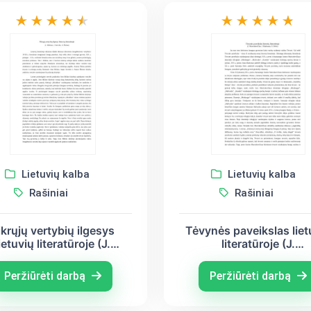
Lietuvių kalba
Lietuvių kalba
Rašiniai
Rašiniai
ikrųjų vertybių ilgesys
Tėvynės paveikslas liet
ietuvių literatūroje (J.
literatūroje (J.
iliūnas, J. Savickis, A.
Marcinkevičius, J. Radv
Škėma)
S. Nėris)
Peržiūrėti darbą
Peržiūrėti darbą