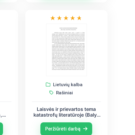
Lietuvių kalba
Rašiniai
Laisvės ir prievartos tema
,
katastrofų literatūroje (Balys
Sruoga, Antanas Škėma,
Salomėja Nėris)
Peržiūrėti darbą