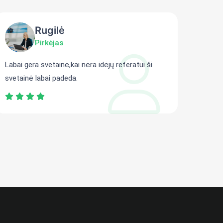
Rugilė
Pirkėjas
Labai gera svetainė,kai nėra idėjų referatui ši
Gali r
svetainė labai padeda.
persit