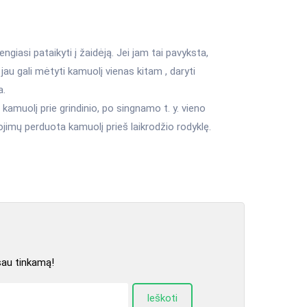
engiasi pataikyti į žaidėją. Jei jam tai pavyksta,
 jau gali mėtyti kamuolį vienas kitam , daryti
a.
 kamuolį prie grindinio, po singnamo t. y. vieno
jimų perduota kamuolį prieš laikrodžio rodyklę.
sau tinkamą!
Ieškoti