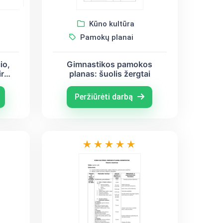
Kūno kultūra
Pamokų planai
Gimnastikos pamokos
io,
planas: šuolis žergtai
ir
Peržiūrėti darbą