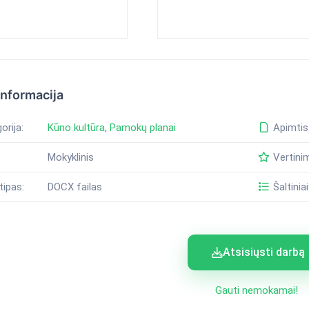
informacija
orija:
Kūno kultūra
,
Pamokų planai
Apimtis
Mokyklinis
Vertini
tipas:
DOCX failas
Šaltiniai
Atsisiųsti darbą
Gauti nemokamai!