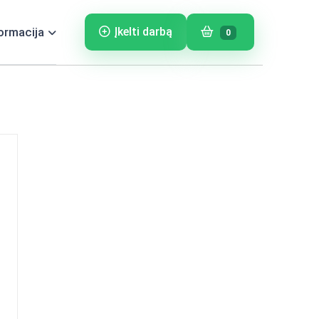
ormacija
Įkelti darbą
0