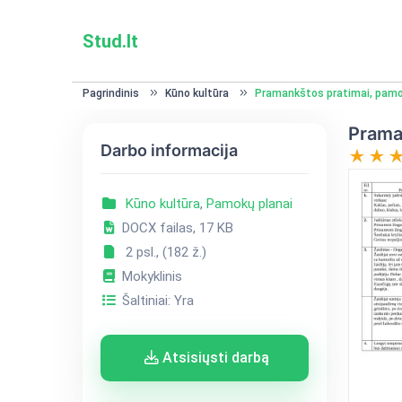
Stud.lt
Pagrindinis
Kūno kultūra
Pramankštos pratimai, pamo
Prama
Darbo informacija
Kūno kultūra
,
Pamokų planai
DOCX failas, 17 KB
2 psl., (182 ž.)
Mokyklinis
Šaltiniai: Yra
Atsisiųsti darbą