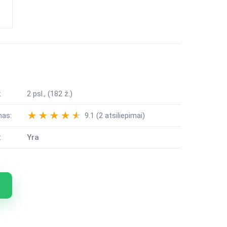
:
2 psl., (182 ž.)
mas:
9.1 (2 atsiliepimai)
:
Yra