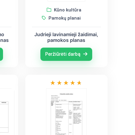
Kūno kultūra
Pamokų planai
mo
Judrieji lavinamieji žaidimai,
anas
pamokos planas
Peržiūrėti darbą