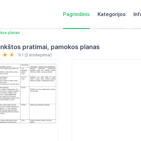
Pagrindinis
Kategorijos
Inf
kos planas
nkštos pratimai, pamokos planas
9.1 (2 atsiliepimai)