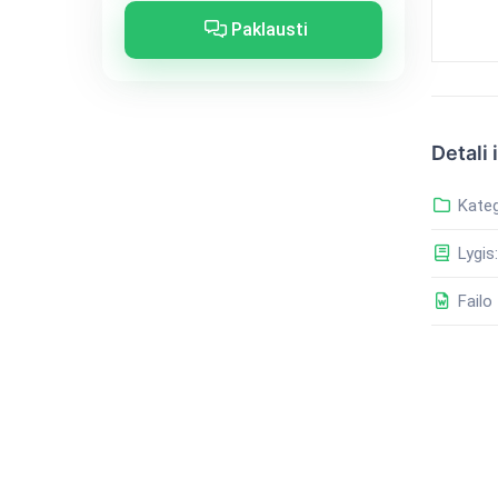
Paklausti
Detali 
Kateg
Lygis:
Failo 