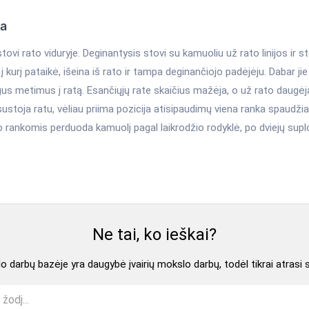
ka
stovi rato viduryje. Deginantysis stovi su kamuoliu už rato linijos ir st
 į kurį pataikė, išeina iš rato ir tampa deginančiojo padėjėju. Dabar jie
us metimus į ratą. Esančiųjų rate skaičius mažėja, o už rato daugėj
sustoja ratu, vėliau priima pozicija atisipaudimų viena ranka spaudžia
 rankomis perduoda kamuolį pagal laikrodžio rodyklė, po dviejų suplo
Ne tai, ko ieškai?
 darbų bazėje yra daugybė įvairių mokslo darbų, todėl tikrai atrasi 