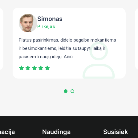
Simonas
Pirkėjas
Platus pasirinkimas, didelė pagalba mokantiems
ir besimokantiems, leidžia sutaupyti laiką ir
pasisemti naujų idėjų. Ačiū
acija
Naudinga
Susisiek