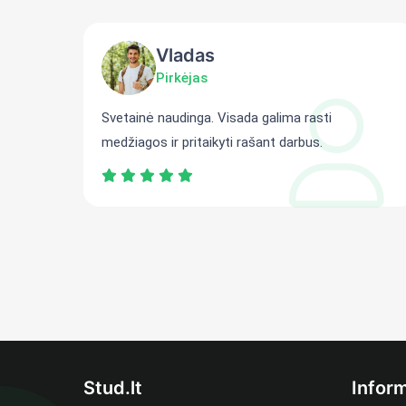
Vladas
Pirkėjas
ti
Svetainė naudinga. Visada galima rasti
medžiagos ir pritaikyti rašant darbus.
Stud.lt
Inform