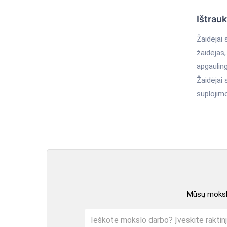
Ištrau
Žaidėjai 
žaidėjas,
apgauling
Žaidėjai 
suplojimo
Mūsų mokslo