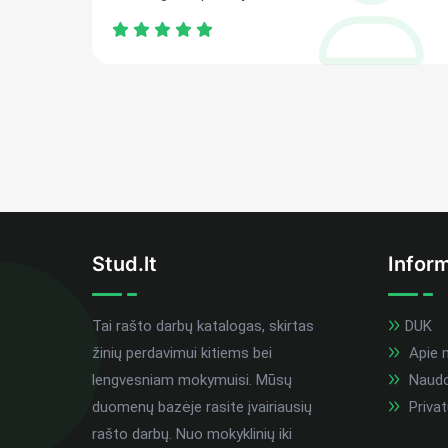
Stud.lt
Inform
Tai rašto darbų katalogas, skirtas
DUK
žinių perdavimui kitiems bei
Apie 
lengvesniam mokymuisi. Mūsų
Naudoj
duomenų bazėje rasite įvairiausių
Privat
rašto darbų. Nuo mokyklinių iki