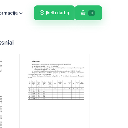
ormacija
Įkelti darbą
0
ksniai