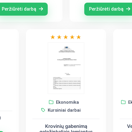
ANALIZĖ LIETUVOJE
Peržiūrėti darbą
Peržiūrėti darbą
Ekonomika
E
Kursiniai darbai
̨
Krovinių gabenimą
Ve
geležinkeliais lemiantys