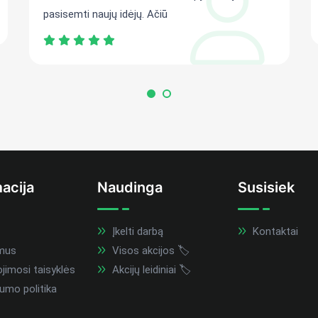
pasisemti naujų idėjų. Ačiū
acija
Naudinga
Susisiek
Įkelti darbą
Kontaktai
mus
Visos akcijos 🏷️
imosi taisyklės
Akcijų leidiniai 🏷️
umo politika