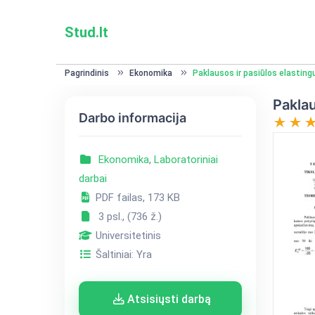
Stud.lt
Pagrindinis
Ekonomika
Paklausos ir pasiūlos elastingu
Paklau
Darbo informacija
Ekonomika
,
Laboratoriniai
darbai
PDF failas, 173 KB
3 psl., (736 ž.)
Universitetinis
Šaltiniai: Yra
Atsisiųsti darbą