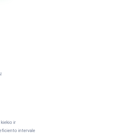
ų
iekio ir
ficiento intervale