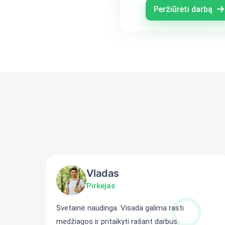
PROBLEMŲ
Peržiūrėti darbą
MAKROEKONOMINI
VEIKSNIAI
Vladas
Pirkėjas
ti
Svetainė naudinga. Visada galima rasti
medžiagos ir pritaikyti rašant darbus.