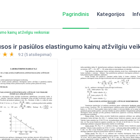
Pagrindinis
Kategorijos
Inf
mo kainų atžvilgiu veiksniai
sos ir pasiūlos elastingumo kainų atžvilgiu vei
9.2 (5 atsiliepimai)