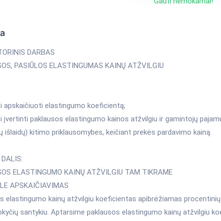
Gauti nemokamai!
ka
ORINIS DARBAS
OS, PASIŪLOS ELASTINGUMAS KAINŲ ATŽVILGIU
 apskaičiuoti elastingumo koeficientą;
 įvertinti paklausos elastingumo kainos atžvilgiu ir gamintojų pajam
ų išlaidų) kitimo priklausomybes, keičiant prekės pardavimo kainą.
 DALIS:
OS ELASTINGUMO KAINŲ ATŽVILGIU TAM TIKRAME
LE APSKAIČIAVIMAS
 elastingumo kainų atžvilgiu koeficientas apibrėžiamas procentinių k
kyčių santykiu. Aptarsime paklausos elastingumo kainų atžvilgiu koe