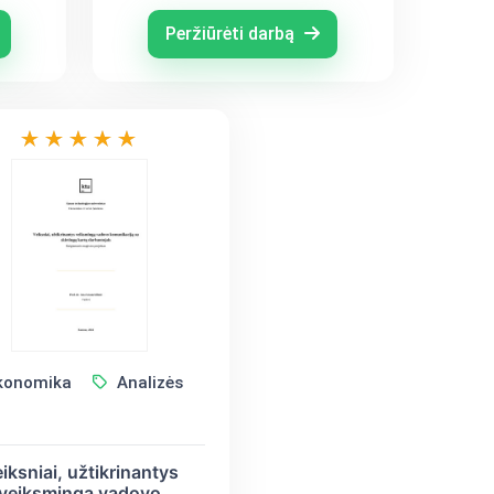
tendencijos Lietuvoje
Peržiūrėti darbą
konomika
Analizės
iksniai, užtikrinantys
veiksmingą vadovo