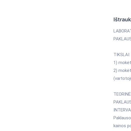
Ištrau
LABORAT
PAKLAUS
TIKSLAI:
1) mokėti
2) mokėti
(vartotoj
TEORINĖ
PAKLAUS
INTERVA
Paklausos
kainos po