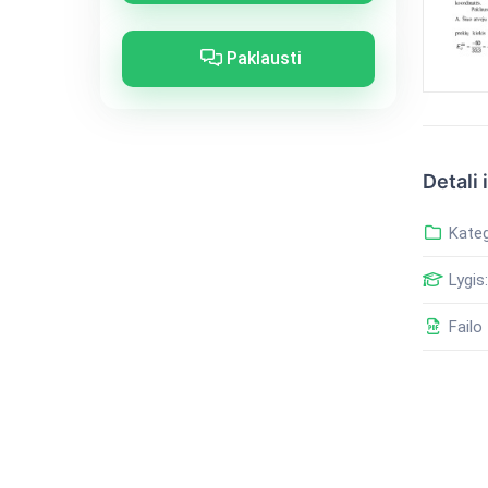
Paklausti
Detali 
Kateg
Lygis:
Failo 