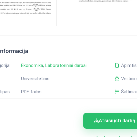
informacija
orija:
Ekonomika
,
Laboratoriniai darbai
Apimtis
Universitetinis
Vertini
tipas:
PDF failas
Šaltiniai
Atsisiųsti darbą