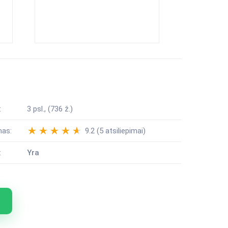
:
3 psl., (736 ž.)
mas:
9.2 (5 atsiliepimai)
:
Yra