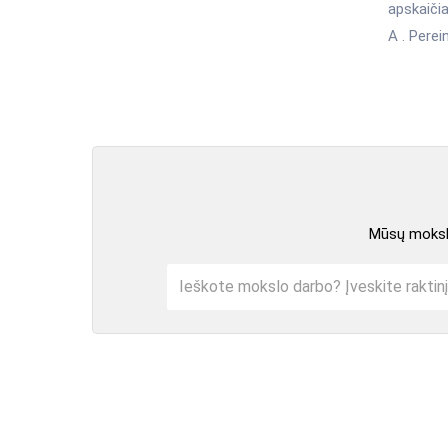
apskaiči
A . Perei
Mūsų mokslo