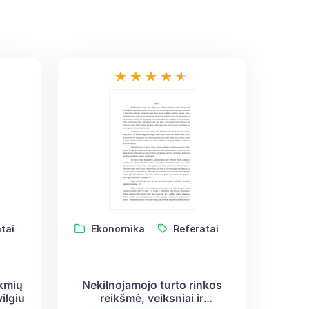
tai
Ekonomika
Referatai
kmių
Nekilnojamojo turto rinkos
ilgiu
reikšmė, veiksniai ir