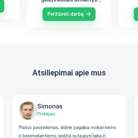
veiksniai
kom
AI
Peržiūrėti darbą
Atsiliepimai apie mus
Simonas
Pirkėjas
Platus pasirinkimas, didelė pagalba mokantiems
ir besimokantiems, leidžia sutaupyti laiką ir