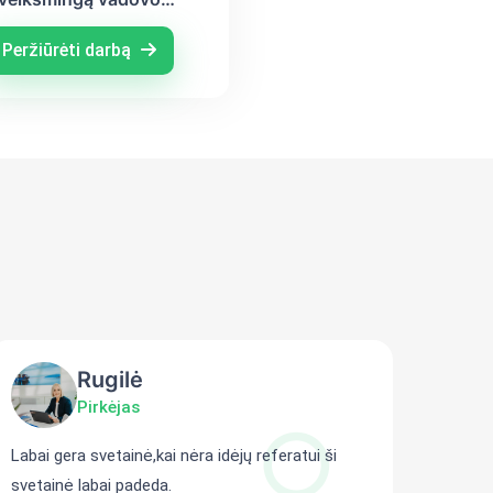
unikaciją su skirtingų
kartų darbuotojais
Peržiūrėti darbą
Rugilė
Pirkėjas
Labai gera svetainė,kai nėra idėjų referatui ši
Gali r
svetainė labai padeda.
persit