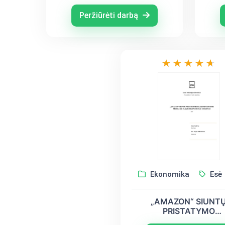
ATŽVILGIU VEIKSNIAI
Peržiūrėti darbą
Ekonomika
Esė
„AMAZON“ SIUNTU
PRISTATYMO
ELEKTRIFIKAVIMO