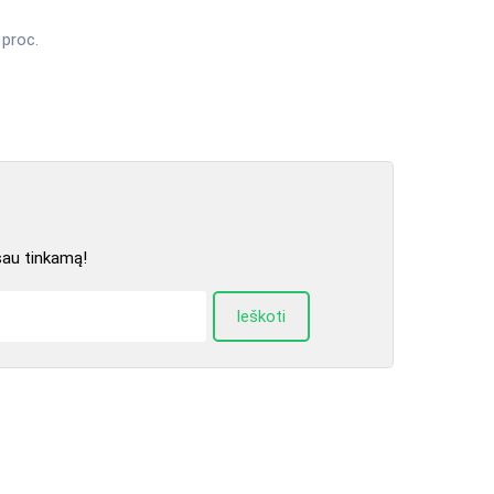
5 proc.
sau tinkamą!
Ieškoti