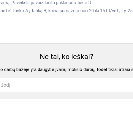
avimą. Paveiksle pavaizduota paklausos tiesė D
nant iš taško A į tašką B, kaina sumažėjo nuo 20 iki 15 Lt/vnt., t.y. 2
Ne tai, ko ieškai?
 darbų bazėje yra daugybė įvairių mokslo darbų, todėl tikrai atrasi 