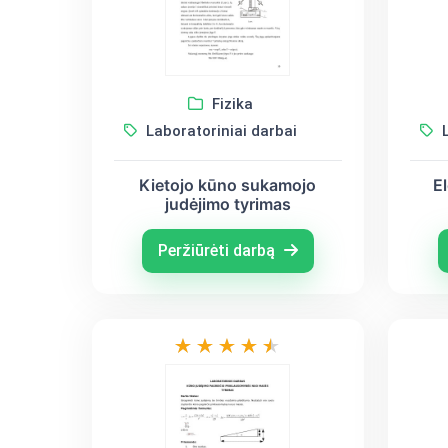
Fizika
Laboratoriniai darbai
L
Kietojo kūno sukamojo
E
judėjimo tyrimas
Peržiūrėti darbą