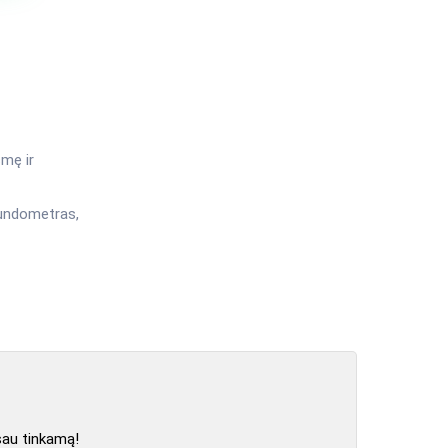
smę ir
kundometras,
sau tinkamą!