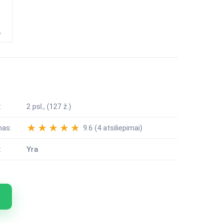
:
2 psl., (127 ž.)
mas:
9.6 (4 atsiliepimai)
:
Yra