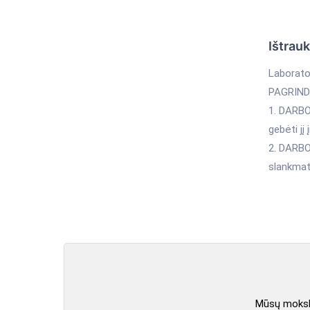
Ištrau
Laborato
PAGRIND
1. DARBO
gebėti jį 
2. DARBO
slankmati
Mūsų mokslo