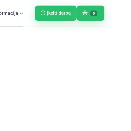
ormacija
Įkelti darbą
0