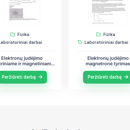
Fizika
Fizika
aboratoriniai darbai
Laboratoriniai darbai
Elektronų judėjimo
Elektronų judėjimo
triniame ir magnetiniame
magnetrone tyrima
aukuose dėsningumų
tyrimas
Peržiūrėti darbą
Peržiūrėti darbą