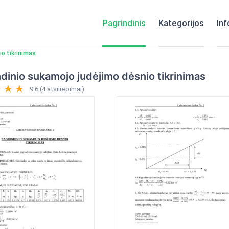
Pagrindinis
Kategorijos
Inf
o tikrinimas
dinio sukamojo judėjimo dėsnio tikrinimas
9.6 (4 atsiliepimai)