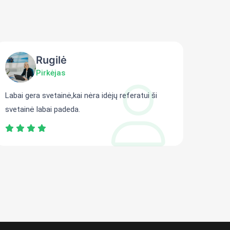
Rugilė
Pirkėjas
Labai gera svetainė,kai nėra idėjų referatui ši
Gali r
svetainė labai padeda.
persit