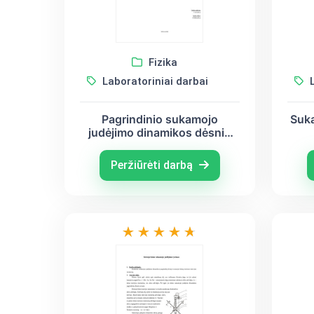
Fizika
Laboratoriniai darbai
L
Pagrindinio sukamojo
Suk
judėjimo dinamikos dėsnio
tikrinimas ir inercijos
momento matavimas
Peržiūrėti darbą
dinaminiu būdu