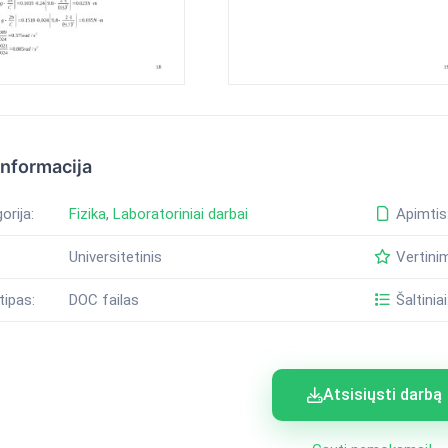
informacija
orija:
Fizika
,
Laboratoriniai darbai
Apimtis
Universitetinis
Vertini
tipas:
DOC failas
Šaltiniai
Atsisiųsti darbą