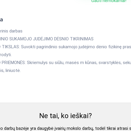
Gauti nemokamai!
ka
rinis darbas
INIO SUKAMOJO JUDĖJIMO DĖSNIO TIKRINIMAS
 TIKSLAS: Suvokti pagrindinio sukamojo judėjimo dėnio fizikinę pra
įrodyti.
 PRIEMONĖS: Skriemulys su siūlu, masės m kūnas, svarstyklės, se
s, liniuotė.
Ne tai, ko ieškai?
 darbų bazėje yra daugybė įvairių mokslo darbų, todėl tikrai atrasi 