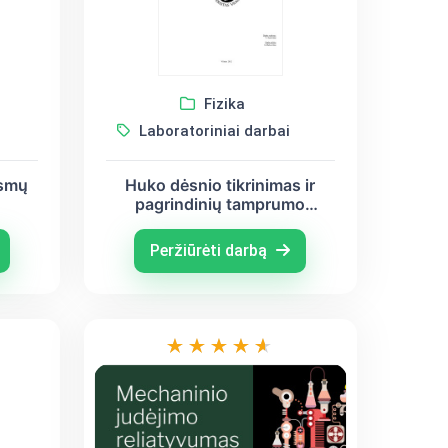
Fizika
Laboratoriniai darbai
rsmų
Huko dėsnio tikrinimas ir
pagrindinių tamprumo
konstantų matavimas
Peržiūrėti darbą