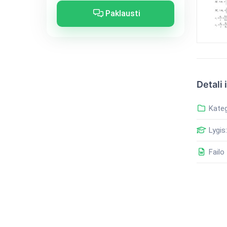
Paklausti
Detali 
Kateg
Lygis:
Failo 