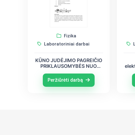
Fizika
Laboratoriniai darbai
L
KŪNO JUDĖJIMO PAGREIČIO
PRIKLAUSOMYBĖS NUO
elek
MASĖS TYRIMAS
l
Peržiūrėti darbą