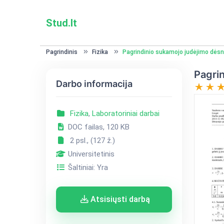
Stud.lt
Pagrindinis
Fizika
Pagrindinio sukamojo judėjimo dėsni
Pagrin
Darbo informacija
Fizika
,
Laboratoriniai darbai
DOC failas, 120 KB
2 psl., (127 ž.)
Universitetinis
Šaltiniai: Yra
Atsisiųsti darbą