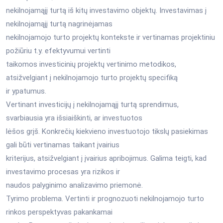
nekilnojamąjį turtą iš kitų investavimo objektų. Investavimas į
nekilnojamąjį turtą nagrinėjamas
nekilnojamojo turto projektų kontekste ir vertinamas projektiniu
požiūriu t.y. efektyvumui vertinti
taikomos investicinių projektų vertinimo metodikos,
atsižvelgiant į nekilnojamojo turto projektų specifiką
ir ypatumus.
Vertinant investicijų į nekilnojamąjį turtą sprendimus,
svarbiausia yra išsiaiškinti, ar investuotos
lėšos grįš. Konkrečių kiekvieno investuotojo tikslų pasiekimas
gali būti vertinamas taikant įvairius
kriterijus, atsižvelgiant į įvairius apribojimus. Galima teigti, kad
investavimo procesas yra rizikos ir
naudos palyginimo analizavimo priemonė.
Tyrimo problema. Vertinti ir prognozuoti nekilnojamojo turto
rinkos perspektyvas pakankamai