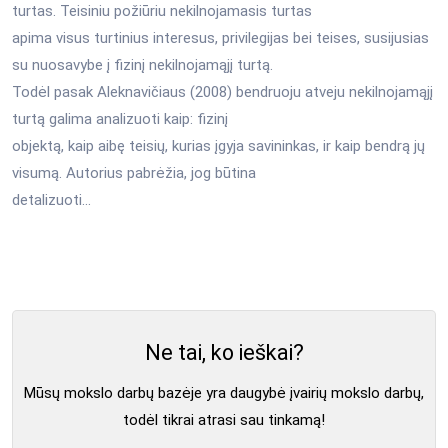
turtas. Teisiniu požiūriu nekilnojamasis turtas
apima visus turtinius interesus, privilegijas bei teises, susijusias
su nuosavybe į fizinį nekilnojamąjį turtą.
Todėl pasak Aleknavičiaus (2008) bendruoju atveju nekilnojamąjį
turtą galima analizuoti kaip: fizinį
objektą, kaip aibę teisių, kurias įgyja savininkas, ir kaip bendrą jų
visumą. Autorius pabrėžia, jog būtina
detalizuoti...
Ne tai, ko ieškai?
Mūsų mokslo darbų bazėje yra daugybė įvairių mokslo darbų,
todėl tikrai atrasi sau tinkamą!