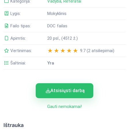
Kategorija:
Vadyba
,
Referatai
Lygis:
Mokyklinis
Failo tipas:
DOC failas
Apimtis:
20 psl., (4512 ž.)
Vertinimas:
9.7 (2 atsiliepimai)
Šaltiniai:
Yra
Atsisiųsti darbą
Gauti nemokamai!
Ištrauka