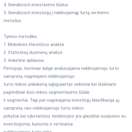
4. Išanalizuoti investavimo būdus.
5. Išanalizuoti investicijų į nekilnojamąjį turtą vertinimo
metodus.
Tyrimo metodika:
1. Mokslinės literatūros analizė.
2. Statistinių duomenų analizė.
3. Anketinė apklausa.
Pirmojoje, teorineje dalyje analizuojama nekilnojamojo turto
samprata, nagrinejami nekilnojamojo
turto rinkos unikalumą sąlygojantys veiksniai bei išskiriami
pagrindiniai šios rinkos segmentavimo būdai
ir segmentai. Taip pat nagrinejama investicijų klasifikacija, jų
samprata, nes nekilnojamojo turto rinkos
pokyčiai bei vykstančios tendencijos yra glaudžiai susijusios su
investicijomis, kuriomis ir vertinama
nekilnojamojo turto rinka.