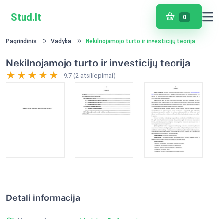
Stud.lt
0
Pagrindinis
Vadyba
Nekilnojamojo turto ir investicijų teorija
Nekilnojamojo turto ir investicijų teorija
9.7 (2 atsiliepimai)
Detali informacija