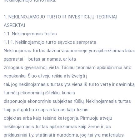
1. NEKILNOJAMOJO TURTO IR INVESTICIJŲ TEORINIAI
ASPEKTAI
1.1. Nekilnojamasis turtas
1.1.1. Nekilnojamojo turto sąvokos samprata
Nekilnojamas turtas dažnai visuomenėje yra apibrėžiamas labai
paprastai – butas ar namas, ar kita
žmogaus gyvenamoji vieta. Tačiau teoriniam apibūdinimui šito
nepakanka. Šiuo atveju reikia atsižvelgti į
tai, jog nekilnojamasis turtas yra viena iš turto vertę ir savininką
turinčių ekonominių išteklių, kuriais
disponuoja ekonominis subjektas rūšių. Nekilnojamasis turtas
taip pat gali būti suprantamas kaip fizinis
objektas arba kaip teisinė kategorija. Pirmuoju atveju
nekilnojamasis turtas apibrėžiamas kaip žemė ir jos
priklausiniai t.y. statiniai ir nurodoma, jog tai yra materialus