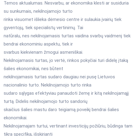
Temos aktualumas. Nesvarbu, ar ekonomika klesti ar susiduria
su sunkumais, nekilnojamojo turto
rinka visuomet išlieka dėmesio centre ir sulaukia įvairių tiek
gyventojų, tiek specialistų vertinimų. Tai
natūralu, nes nekilnojamasis turtas vaidina svarbų vaidmenį tiek
bendrai ekonominiu aspektu, tiek ir
svarbus kiekvienam žmogui asmeniškai.
Nekilnojamasis turtas, jo vertė, rinkos pokyčiai turi didelę įtaką
šalies ekonomikai, nes būtent
nekilnojamasis turtas sudaro daugiau nei pusę Lietuvos
nacionalinio turto. Nekilnojamojo turto rinka
sudaro sąlygas efektyviau panaudoti žemę ir kitą nekilnojamąjį
turtą. Didelis nekilnojamojo turto sandorių
skaičius šalies mastu daro teigiamą poveikį bendrai šalies
ekonomikai.
Nekilnojamajam turtui, vertinant investicijų požiūriu, būdinga tam
tikra specifika, išskirianti