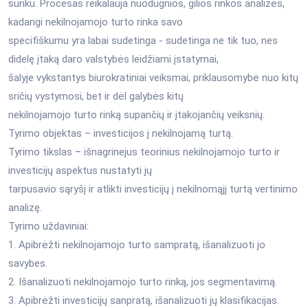
sunku. Procesas reikalauja nuodugnios, gilios rinkos analizės,
kadangi nekilnojamojo turto rinka savo
specifiškumu yra labai sudetinga - sudetinga ne tik tuo, nes
didelę įtaką daro valstybės leidžiami įstatymai,
šalyje vykstantys biurokratiniai veiksmai, priklausomybė nuo kitų
sričių vystymosi, bet ir dėl galybės kitų
nekilnojamojo turto rinką supančių ir įtakojančių veiksnių.
Tyrimo objektas – investicijos į nekilnojamą turtą.
Tyrimo tikslas – išnagrinejus teorinius nekilnojamojo turto ir
investicijų aspektus nustatyti jų
tarpusavio sąryšį ir atlikti investicijų į nekilnomąjį turtą vertinimo
analizę.
Tyrimo uždaviniai:
1. Apibrėžti nekilnojamojo turto sampratą, išanalizuoti jo
savybes.
2. Išanalizuoti nekilnojamojo turto rinką, jos segmentavimą.
3. Apibrėžti investicijų sanpratą, išanalizuoti jų klasifikacijas.