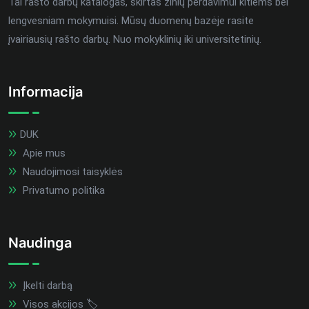
Tai rašto darbų katalogas, skirtas žinių perdavimui kitiems bei
lengvesniam mokymuisi. Mūsų duomenų bazėje rasite
įvairiausių rašto darbų. Nuo mokyklinių iki universitetinių.
Informacija
DUK
Apie mus
Naudojimosi taisyklės
Privatumo politika
Naudinga
Įkelti darbą
Visos akcijos 🏷️