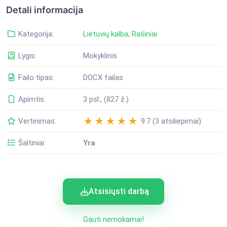
Detali informacija
Kategorija:
Lietuvių kalba
,
Rašiniai
Lygis:
Mokyklinis
Failo tipas:
DOCX failas
Apimtis:
3 psl., (827 ž.)
Vertinimas:
9.7 (3 atsiliepimai)
Šaltiniai:
Yra
Atsisiųsti darbą
Gauti nemokamai!