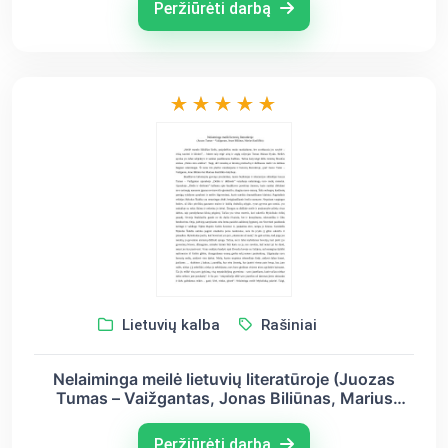
Peržiūrėti darbą
Lietuvių kalba
Rašiniai
Nelaiminga meilė lietuvių literatūroje (Juozas
Tumas – Vaižgantas, Jonas Biliūnas, Marius
Katiliškis)
Peržiūrėti darbą