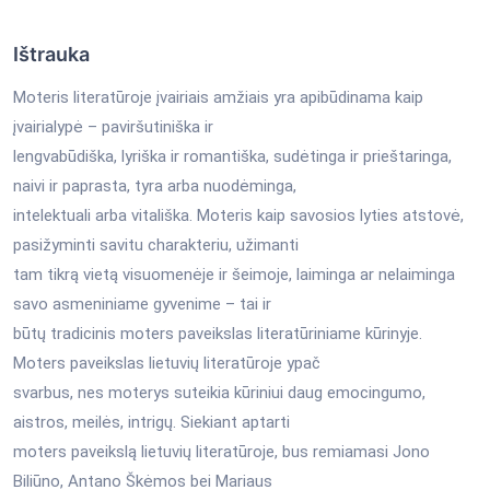
Ištrauka
Moteris literatūroje įvairiais amžiais yra apibūdinama kaip
įvairialypė – paviršutiniška ir
lengvabūdiška, lyriška ir romantiška, sudėtinga ir prieštaringa,
naivi ir paprasta, tyra arba nuodėminga,
intelektuali arba vitališka. Moteris kaip savosios lyties atstovė,
pasižyminti savitu charakteriu, užimanti
tam tikrą vietą visuomenėje ir šeimoje, laiminga ar nelaiminga
savo asmeniniame gyvenime – tai ir
būtų tradicinis moters paveikslas literatūriniame kūrinyje.
Moters paveikslas lietuvių literatūroje ypač
svarbus, nes moterys suteikia kūriniui daug emocingumo,
aistros, meilės, intrigų. Siekiant aptarti
moters paveikslą lietuvių literatūroje, bus remiamasi Jono
Biliūno, Antano Škėmos bei Mariaus