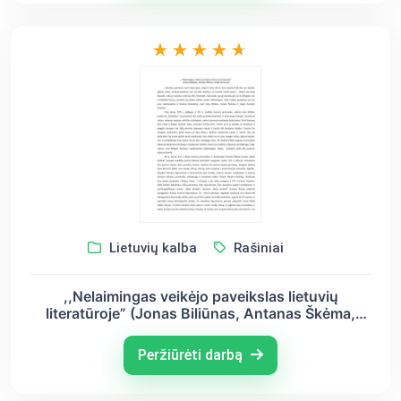
Lietuvių kalba
Rašiniai
,,Nelaimingas veikėjo paveikslas lietuvių
literatūroje” (Jonas Biliūnas, Antanas Škėma,
Jurgis Savickis)
Peržiūrėti darbą