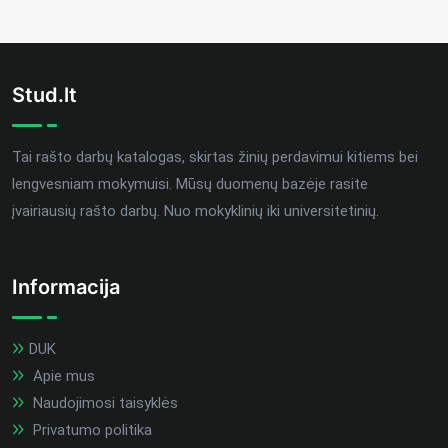
Stud.lt
Tai rašto darbų katalogas, skirtas žinių perdavimui kitiems bei
lengvesniam mokymuisi. Mūsų duomenų bazėje rasite
įvairiausių rašto darbų. Nuo mokyklinių iki universitetinių.
Informacija
DUK
Apie mus
Naudojimosi taisyklės
Privatumo politika