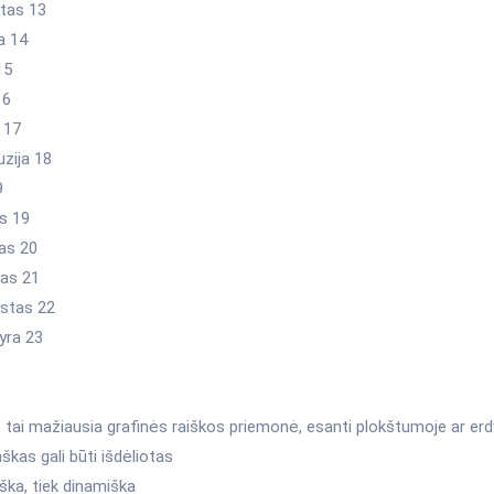
tas 13
a 14
15
16
 17
uzija 18
9
as 19
tas 20
sas 21
astas 22
yra 23
 tai mažiausia grafinės raiškos priemonė, esanti plokštumoje ar erd
škas gali būti išdėliotas
iška, tiek dinamiška