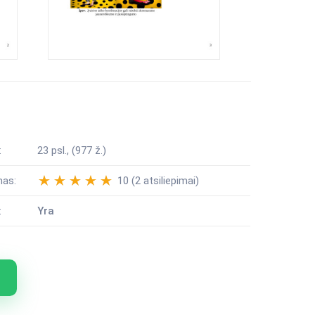
:
23 psl., (977 ž.)
mas:
10 (2 atsiliepimai)
:
Yra