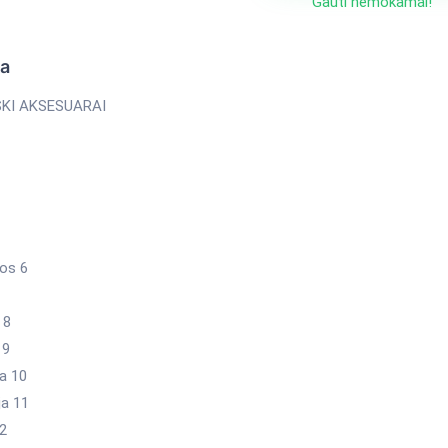
Gauti nemokamai!
ka
KI AKSESUARAI
jos 6
 8
 9
a 10
ja 11
2