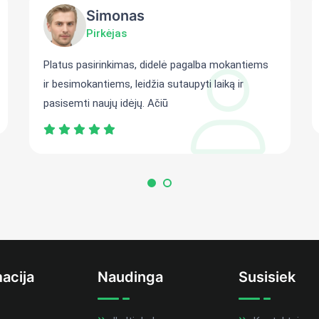
Simonas
Pirkėjas
Platus pasirinkimas, didelė pagalba mokantiems
ir besimokantiems, leidžia sutaupyti laiką ir
pasisemti naujų idėjų. Ačiū
acija
Naudinga
Susisiek