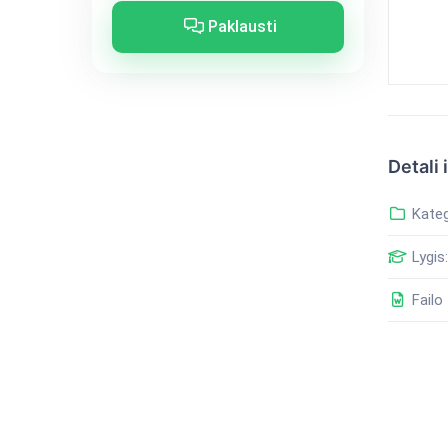
Paklausti
Detali 
Kateg
Lygis:
Failo 