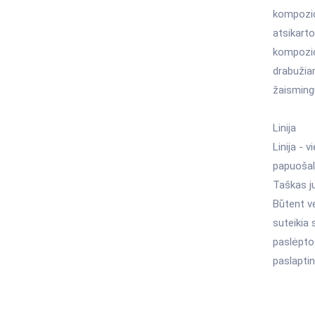
kompozici
atsikartot
kompozic
drabužia
žaisming
Linija
Linija - 
papuošalui
Taškas j
Būtent ve
suteikia
paslėpto
paslapti