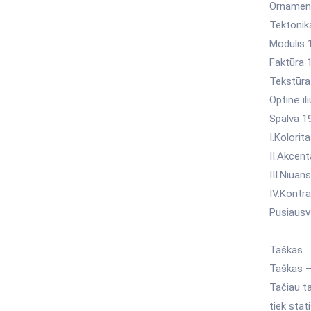
Ornamen
Tektonik
Modulis 
Faktūra 
Tekstūra
Optinė ili
Spalva 1
I.Kolorit
II.Akcen
III.Niuan
IV.Kontr
Pusiausv
Taškas
Taškas –
Tačiau ta
tiek stat