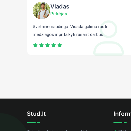
Vladas
Pirkėjas
ti
Svetainė naudinga. Visada galima rasti
medžiagos ir pritaikyti rašant darbus.
Stud.lt
Inform