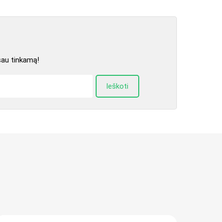
sau tinkamą!
Ieškoti