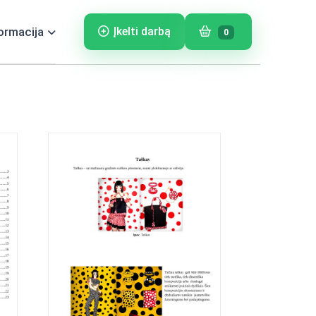
ormacija
Įkelti darbą
0