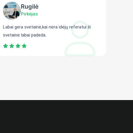
Rugilė
Pirkėjas
Labai gera svetainė,kai nėra idėjų referatui ši
Gali r
svetainė labai padeda.
persit