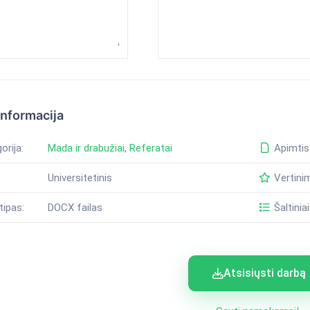
informacija
orija:
Mada ir drabužiai
,
Referatai
Apimtis
Universitetinis
Vertini
tipas:
DOCX failas
Šaltiniai
Atsisiųsti darbą