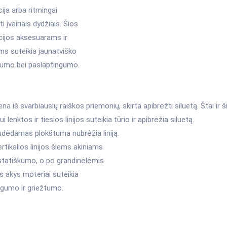
ja arba ritmingai
i įvairiais dydžiais. Šios
ijos aksesuarams ir
ms suteikia jaunatviško
umo bei paslaptingumo.
viena iš svarbiausių raiškos priemonių, skirta apibrėžti siluetą. Štai ir 
 lenktos ir tiesios linijos suteikia tūrio ir apibrėžia siluetą.
udėdamas plokštuma nubrėžia liniją.
rtikalios linijos šiems akiniams
 statiškumo, o po grandinėlėmis
s akys moteriai suteikia
ngumo ir griežtumo.