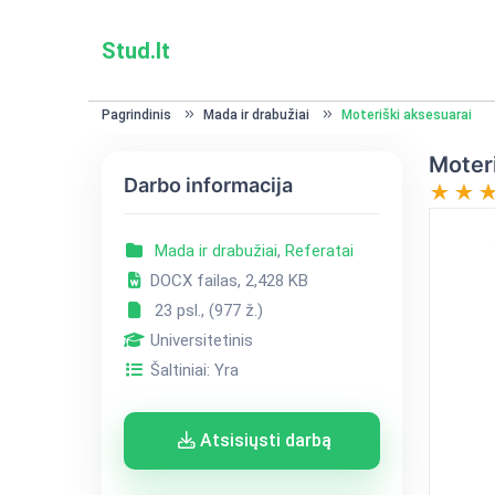
Stud.lt
Pagrindinis
Mada ir drabužiai
Moteriški aksesuarai
Moteri
Darbo informacija
Mada ir drabužiai
,
Referatai
DOCX failas, 2,428 KB
23 psl., (977 ž.)
Universitetinis
Šaltiniai: Yra
Atsisiųsti darbą